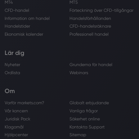
MT4
MT5
CFD-handel
Förteckning över CFD-tillgångar
Information om handel
Handelsförhållanden
Handelstider
CFD-handelsräknare
Ekonomisk kalender
Professionell handel
Lär dig
Nyheter
Grunderna för handel
Ordlista
Webinars
Om
Varför markets.com?
Globalt erbjudande
Vår koncern
Vanliga frågor
Juridisk Pack
Säkerhet online
Klagomål
Kontakta Support
Hjälpcenter
Sitemap