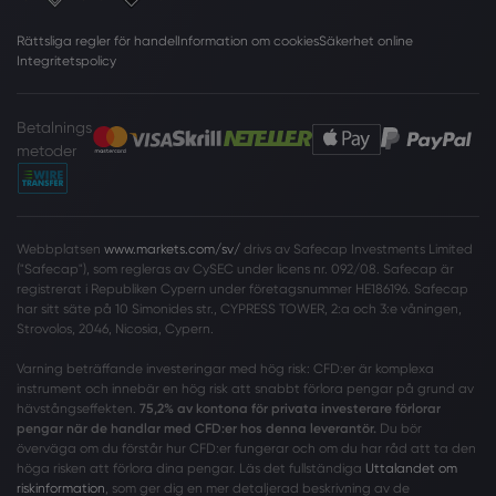
Rättsliga regler för handel
Information om cookies
Säkerhet online
Integritetspolicy
Betalnings
metoder
Webbplatsen
www.markets.com/sv/
drivs av Safecap Investments Limited
("Safecap"), som regleras av CySEC under licens nr. 092/08. Safecap är
registrerat i Republiken Cypern under företagsnummer HE186196. Safecap
har sitt säte på 10 Simonides str., CYPRESS TOWER, 2:a och 3:e våningen,
Strovolos, 2046, Nicosia, Cypern.
Varning beträffande investeringar med hög risk: CFD:er är komplexa
instrument och innebär en hög risk att snabbt förlora pengar på grund av
hävstångseffekten.
75,2% av kontona för privata investerare förlorar
pengar när de handlar med CFD:er hos denna leverantör.
Du bör
överväga om du förstår hur CFD:er fungerar och om du har råd att ta den
höga risken att förlora dina pengar. Läs det fullständiga
Uttalandet om
riskinformation
, som ger dig en mer detaljerad beskrivning av de