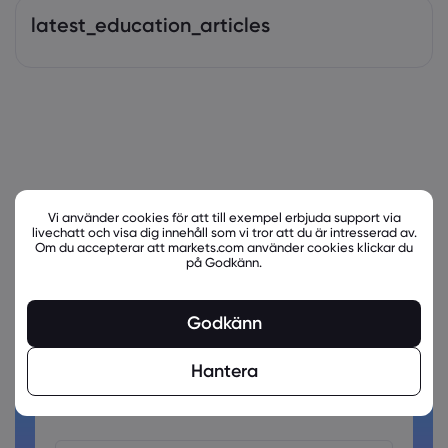
latest_education_articles
Vi använder cookies för att till exempel erbjuda support via
livechatt och visa dig innehåll som vi tror att du är intresserad av.
Om du accepterar att markets.com använder cookies klickar du
på Godkänn.
Är du redo att handla?
Godkänn
Skapa ett konto!
Hantera