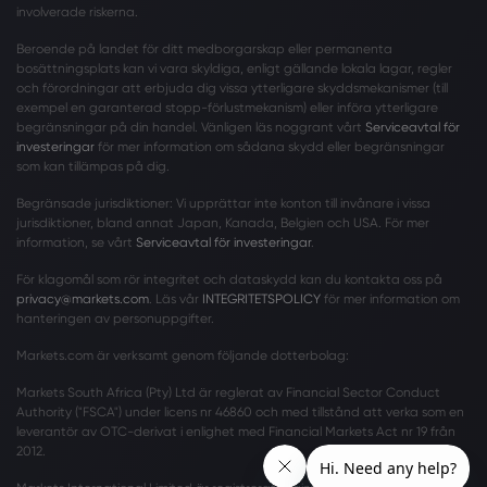
involverade riskerna.
Beroende på landet för ditt medborgarskap eller permanenta
bosättningsplats kan vi vara skyldiga, enligt gällande lokala lagar, regler
och förordningar att erbjuda dig vissa ytterligare skyddsmekanismer (till
exempel en garanterad stopp-förlustmekanism) eller införa ytterligare
begränsningar på din handel. Vänligen läs noggrant vårt
Serviceavtal för
investeringar
för mer information om sådana skydd eller begränsningar
som kan tillämpas på dig.
Begränsade jurisdiktioner: Vi upprättar inte konton till invånare i vissa
jurisdiktioner, bland annat Japan, Kanada, Belgien och USA. För mer
information, se vårt
Serviceavtal för investeringar
.
För klagomål som rör integritet och dataskydd kan du kontakta oss på
privacy@markets.com
. Läs vår
INTEGRITETSPOLICY
för mer information om
hanteringen av personuppgifter.
Markets.com är verksamt genom följande dotterbolag:
Markets South Africa (Pty) Ltd är reglerat av Financial Sector Conduct
Authority ("FSCA") under licens nr 46860 och med tillstånd att verka som en
leverantör av OTC-derivat i enlighet med Financial Markets Act nr 19 från
2012.