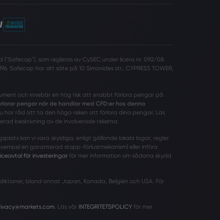
 ("Safecap"), som regleras av CySEC under licens nr. 092/08.
96. Safecap har sitt säte på 10 Simonides str., CYPRESS TOWER,
rument och innebär en hög risk att snabbt förlora pengar på
förlorar pengar när de handlar med CFD:er hos denna
har råd att ta den höga risken att förlora dina pengar. Läs
erad beskrivning av de involverade riskerna.
ats kan vi vara skyldiga, enligt gällande lokala lagar, regler
 exempel en garanterad stopp-förlustmekanism) eller införa
iceavtal för investeringar
för mer information om sådana skydd
urisdiktioner, bland annat Japan, Kanada, Belgien och USA. För
rivacy@markets.com
. Läs vår
INTEGRITETSPOLICY
för mer