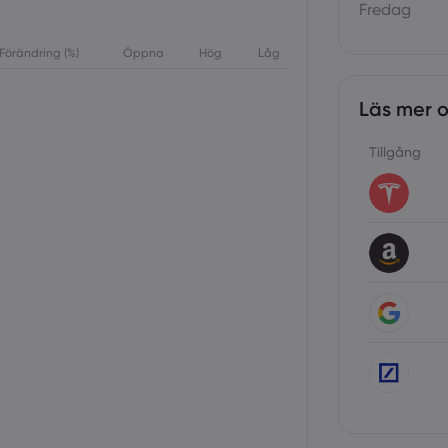
Fredag
Förändring (%)
Öppna
Hög
Låg
Läs mer 
Tillgång