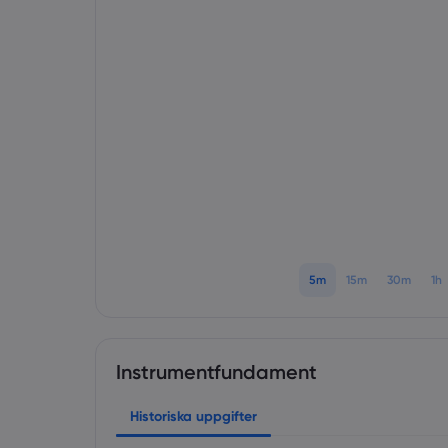
5m
15m
30m
1h
Instrumentfundament
Historiska uppgifter