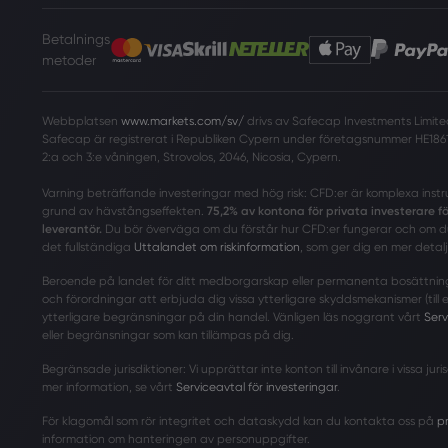
Betalnings
metoder
Webbplatsen
www.markets.com/sv/
drivs av Safecap Investments Limited
Safecap är registrerat i Republiken Cypern under företagsnummer HE1861
2:a och 3:e våningen, Strovolos, 2046, Nicosia, Cypern.
Varning beträffande investeringar med hög risk: CFD:er är komplexa inst
grund av hävstångseffekten.
75,2% av kontona för privata investerare 
leverantör.
Du bör överväga om du förstår hur CFD:er fungerar och om du 
det fullständiga
Uttalandet om riskinformation
, som ger dig en mer detalj
Beroende på landet för ditt medborgarskap eller permanenta bosättningspl
och förordningar att erbjuda dig vissa ytterligare skyddsmekanismer (till
ytterligare begränsningar på din handel. Vänligen läs noggrant vårt
Serv
eller begränsningar som kan tillämpas på dig.
Begränsade jurisdiktioner: Vi upprättar inte konton till invånare i vissa j
mer information, se vårt
Serviceavtal för investeringar
.
För klagomål som rör integritet och dataskydd kan du kontakta oss på
p
information om hanteringen av personuppgifter.