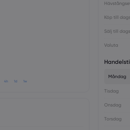
Hävstångsef
Köp till dag
Sälj till da
Valuta
Handelst
Måndag
4h
1d
1w
Tisdag
Onsdag
Torsdag