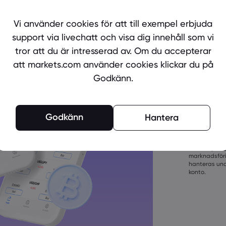
Är du red
Skapa ett
Vi använder cookies för att till exempel erbjuda
support via livechatt och visa dig innehåll som vi
tror att du är intresserad av. Om du accepterar
att markets.com använder cookies klickar du på
Godkänn.
Lösenorden m
Godkänn
Hantera
långa
Lösenorden må
tecken
Genom att s
Lösenorden må
vår
Integritet
versalboksta
marknadsföri
Lösenorden m
hanteras unde
konto.
Lösenordet m
()_-+=:;&lt;&gt
Lösenordet k
Lösenordet får
tecken
Lösenord får 