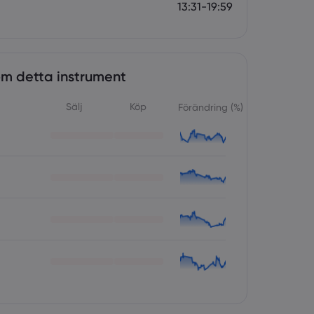
13:31-19:59
om detta instrument
Sälj
Köp
Förändring (%)