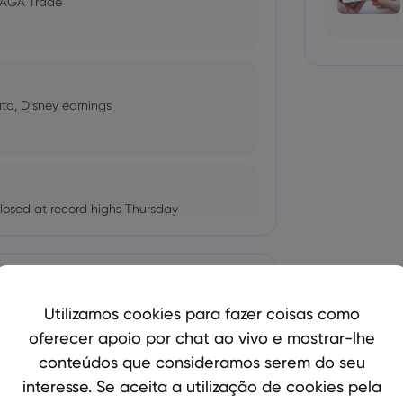
 MAGA Trade
ta, Disney earnings
losed at record highs Thursday
Mostrar mais
Utilizamos cookies para fazer coisas como
ter TikTok Music Shutdown
oferecer apoio por chat ao vivo e mostrar-lhe
bio's Influence and Implications
conteúdos que consideramos serem do seu
interesse. Se aceita a utilização de cookies pela