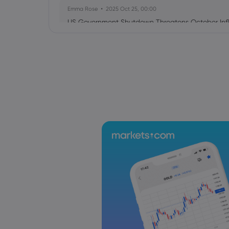
Emma Rose
2025 Oct 25, 00:00
US Government Shutdown Threatens October Infl
Sophia Claire
2025 Oct 24, 00:00
US-EU Relations: Russia Sanctions Unite Despite 
Emma Rose
2025 Oct 24, 00:00
BOJ Warns of Japan Stock Market Overheating, U.