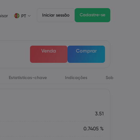
Cadastre-se
Iniciar sessão
isar
PT
Informações sobre operações
Pacote jurídico
Funzionalità di trading
Negociação de CFDs
Pacote jurídico
Depth of Market
English
English
Venda
Comprar
English (ZA)
English (St. Vincent)
Lista de ativos CFD
Dansk
Italiano
Condições para negociação
Danish
Italian
Bahasa Melayu
ภาษาไทย
Horários de negociação
Malay
Thai
Português
िन्दी
Estatísticas-chave
Indicações
Sobre
Datas de vencimento
Hindi
Portuguese
Próximos feriados da bolsa de valores
Rolagem de vencimento semanal
3.51
0.7405 %