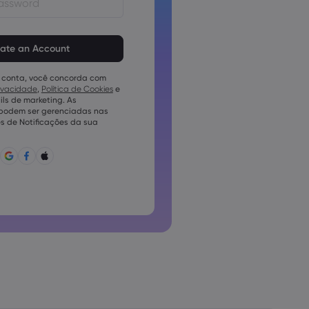
em ter de 8 a 15 caracteres
vem conter pelo menos 1
mérico
 conta, você concorda com
em conter pelo menos 1 letra
rivacidade
,
Política de Cookies
e
ls de marketing. As
em conter pelo menos 1 letra
 podem ser gerenciadas nas
s de Notificações da sua
conter ~!@#£%^e)_-+=:;&lt;&gt;{,
pode ser utilizada conjuntamente
pode conter caracteres não
o podem conter espaços