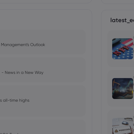
latest_e
l Management's Outlook
ng - News in a New Way
s all-time highs