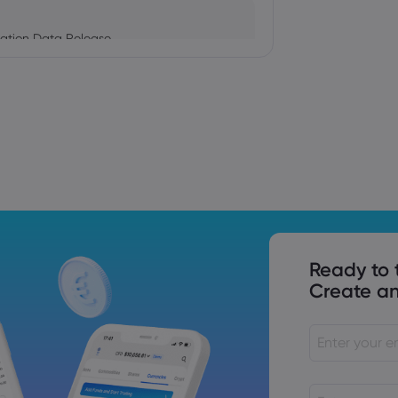
ation Data Release
Trade Tensions
S. Trade Policy Risk
Ready to 
Create an