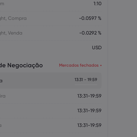
em
1:10
ght, Compra
-0.0597 %
ght, Venda
-0.0292 %
USD
 de Negociação
Mercados fechados
13:31 - 19:59
ra
ira
13:31-19:59
13:31-19:59
a
13:31-19:59