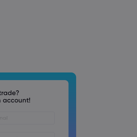
trade?
 account!