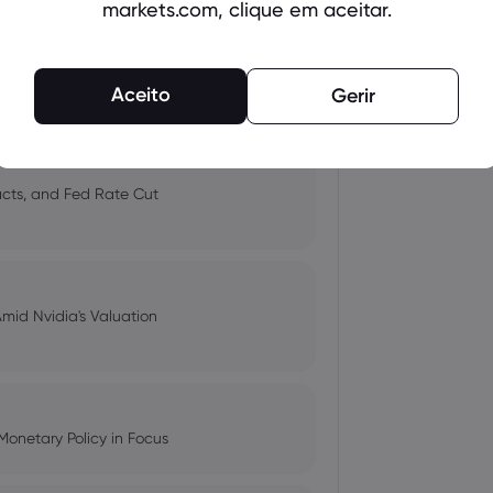
markets.com, clique em aceitar.
 and Tech Stock Surge Amidst
Aceito
Gerir
pacts, and Fed Rate Cut
Amid Nvidia's Valuation
Monetary Policy in Focus