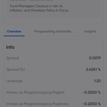
Fund Managers Cautious in Q4: AI,
Inflation, and Monetary Policy in Focus
Emma Rose
2025 Oct 25, 00:00
Overview
Pangunahing Istatistika
Insights
US Government Shutdown Threatens
October Inflation Data Release
Info
Sophia Claire
2025 Oct 24, 00:00
Spread
0.0019
US-EU Relations: Russia Sanctions Unite
Despite Trade Tensions
Spread (%)
2.4051 %
Emma Rose
2025 Oct 24, 00:00
Leverage
1:20
BOJ Warns of Japan Stock Market
Overheating, U.S. Trade Policy Risk
Interes sa Magdamagang Pagbili
-0.2000 %
Interes sa Magdamagang Pagtinda
-0.2000 %