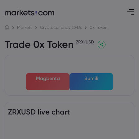
0x Token
Markets
Cryptocurrency CFDs
Trade 0x Token
ZRX/USD
Magbenta
Bumili
ZRXUSD live chart