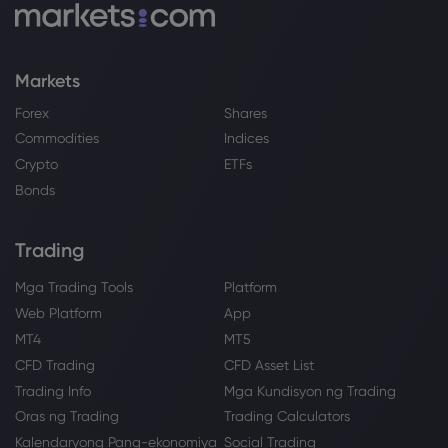
Markets
Forex
Shares
Commodities
Indices
Crypto
ETFs
Bonds
Trading
Mga Trading Tools
Platform
Web Platform
App
MT4
MT5
CFD Trading
CFD Asset List
Trading Info
Mga Kundisyon ng Trading
Oras ng Trading
Trading Calculators
Kalendaryong Pang-ekonomiya
Social Trading