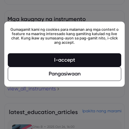
Mga kaugnay na instrumento
Gumagamit kami ng cookies para malaman ang mga content o
Asset
Magbenta
Bumili
Change (%)
feature na maaring interesado kang gamiting katulad ng live
chat. Kung ikaw ay sumasang-ayon sa pag-gamit nito, i-click
ang accept.
I-accept
Pangasiwaan
view_all_instruments
latest_education_articles
Ipakita nang marami
Ghko B
2025 Oct 26, 16:00