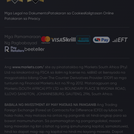
Mga Legal na Dokumento
Patakaran sa Cookies
Kaligtasan Online
Patakaran sa Privacy
Mga Pamamaraan
Ng Pagbabayad
Ang
www.markets.com/
site ay pinatatakbo ng Markets South Africa (Pty)
Ltd na kinokontrol ng FSCA sa ilalim ng license no. 46860 at lisensyado na
magpatakbo bilang Over The Counter Derivatives Provider (ODP) sa mga
tuntunin ng Financial Markets Act no.19 ng 2012. Matatagpuan ang
Markets (SOUTH AFRICA) PTY LTD sa BOUNDARY PLACE 18 RIVONIA ROAD,
ILLOVO SANDTON, JOHANNESBURG, GAUTENG, 2196, South Africa.
BABALA NG INVESTMENT AY MAY MATAAS NA PANGANIB
Ang Trading
Foreign Exchange (Forex) at Contracts For Difference (CFD) ay lubos na
haka-haka, may mataas na antas ng panganib at hindi angkop para sa
bawat mamumuhunan. Sa pamamagitan ng pangangalakal, maaari
kang mawalan ng ilan o lahat ng iyong ipinuhunang kapital, samakatuwid,
hindi ka dapat mag-isip ng kapital na hindi mo kayang mawala. Dapat