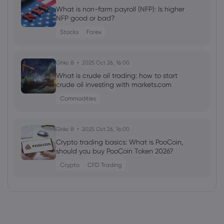
What is non-farm payroll (NFP): Is higher
NFP good or bad?
Stocks
Forex
Ghko B
2025 Oct 26, 16:00
What is crude oil trading: how to start
crude oil investing with markets.com
Commodities
Ghko B
2025 Oct 26, 16:00
Crypto trading basics: What is PooCoin,
should you buy PooCoin Token 2026?
Crypto
CFD Trading