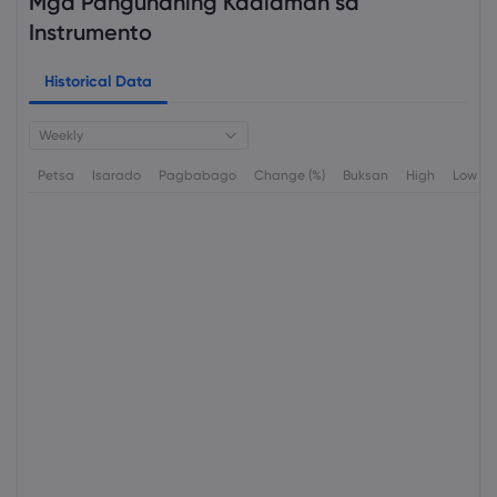
Mga Pangunahing Kaalaman sa
Instrumento
Historical Data
Weekly
Petsa
Isarado
Pagbabago
Change (%)
Buksan
High
Low