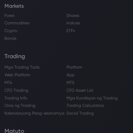
Markets
Forex
Shares
Commodities
Indices
Crypto
ETFs
Bonds
Trading
Mga Trading Tools
Platform
Web Platform
App
MT4
MT5
CFD Trading
CFD Asset List
Trading Info
Mga Kundisyon ng Trading
Oras ng Trading
Trading Calculators
Kalendaryong Pang-ekonomiya
Social Trading
Matuto