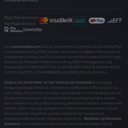
Patakaran sa Privacy
Mga Pamamaraan
Ng Pagbabayad
Ang
www.markets.com/
site ay pinatatakbo ng Markets South Africa (Pty)
Ltd na kinokontrol ng FSCA sa ilalim ng license no. 46860 at lisensyado na
magpatakbo bilang Over The Counter Derivatives Provider (ODP) sa mga
tuntunin ng Financial Markets Act no.19 ng 2012. Matatagpuan ang
Markets (SOUTH AFRICA) PTY LTD sa BOUNDARY PLACE 18 RIVONIA ROAD,
ILLOVO SANDTON, JOHANNESBURG, GAUTENG, 2196, South Africa.
BABALA NG INVESTMENT AY MAY MATAAS NA PANGANIB
Ang Trading
Foreign Exchange (Forex) at Contracts For Difference (CFD) ay lubos na
haka-haka, may mataas na antas ng panganib at hindi angkop para sa
bawat mamumuhunan. Sa pamamagitan ng pangangalakal, maaari
kang mawalan ng ilan o lahat ng iyong ipinuhunang kapital, samakatuwid,
hindi ka dapat mag-isip ng kapital na hindi mo kayang mawala. Dapat
mong malaman ang lahat ng mga panganib na nauugnay sa
pangangalakal sa margin. Pakibasa ang buong
Nilalaman ng Disclosure
Satement
na nagbibigay sa iyo ng mas detayadong paliwanag ng