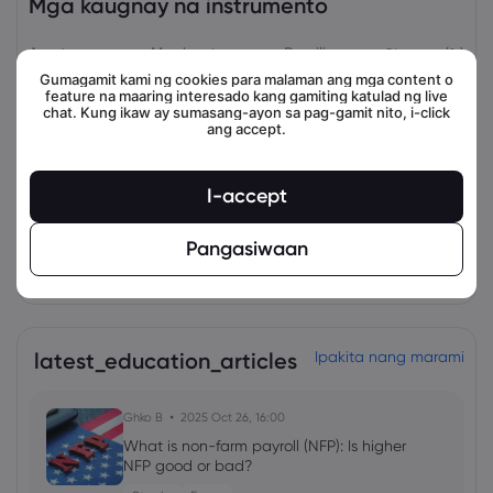
Mga kaugnay na instrumento
Asset
Magbenta
Bumili
Change (%)
Gumagamit kami ng cookies para malaman ang mga content o
feature na maaring interesado kang gamiting katulad ng live
chat. Kung ikaw ay sumasang-ayon sa pag-gamit nito, i-click
ang accept.
I-accept
Pangasiwaan
view_all_instruments
latest_education_articles
Ipakita nang marami
Ghko B
2025 Oct 26, 16:00
What is non-farm payroll (NFP): Is higher
NFP good or bad?