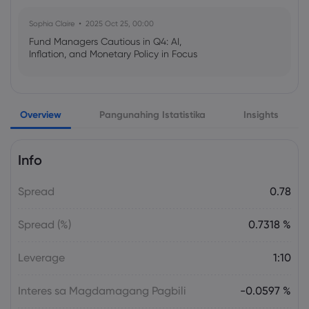
Sophia Claire
2025 Oct 25, 00:00
Fund Managers Cautious in Q4: AI,
Inflation, and Monetary Policy in Focus
Emma Rose
2025 Oct 25, 00:00
Overview
Pangunahing Istatistika
Insights
US Government Shutdown Threatens
October Inflation Data Release
Info
Sophia Claire
2025 Oct 24, 00:00
Spread
0.78
US-EU Relations: Russia Sanctions Unite
Despite Trade Tensions
Spread (%)
0.7318 %
Emma Rose
2025 Oct 24, 00:00
Leverage
1:10
BOJ Warns of Japan Stock Market
Overheating, U.S. Trade Policy Risk
Interes sa Magdamagang Pagbili
-0.0597 %