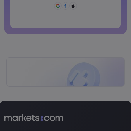
Ang password ay dapat may ~!@#£%^&amp;*()_-
+=:;&lt;&gt;{,[]?,.
Ang password ay hindi dapat pang karaniwang ginagamit
Ang password ay di dapat maglalaman ng non-latin
characters
Ang password ay dapat walang spaces