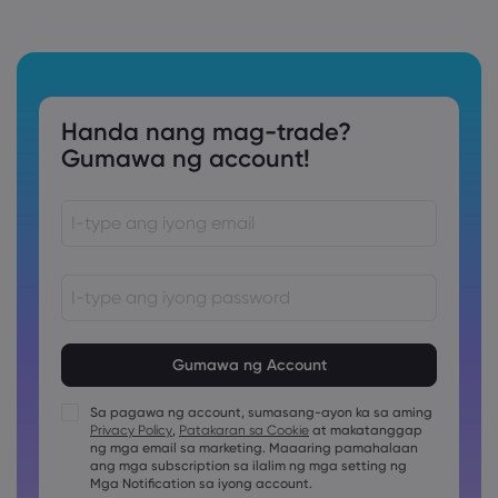
Handa nang mag-trade?
Gumawa ng account!
Ang password ay dapat sa pagitan ng 8 at 15 na karakter
ang haba
Ang password ay dapat maglalaman ng hindi bababa sa
1 pang numerong karakter
Sa pagawa ng account, sumasang-ayon ka sa aming
Ang password ay dapat maglalaman ng hindi bababa sa
Privacy Policy
,
Patakaran sa Cookie
at makatanggap
1 uppercase na karakter
ng mga email sa marketing. Maaaring pamahalaan
ang mga subscription sa ilalim ng mga setting ng
Ang password ay dapat maglalaman ng hindi bababa sa
1 lowercase na karakter
Mga Notification sa iyong account.