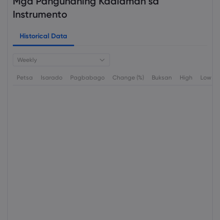
Mga Pangunahing Kaalaman sa
Instrumento
Historical Data
Weekly
Petsa
Isarado
Pagbabago
Change (%)
Buksan
High
Low