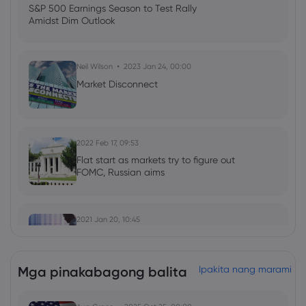
S&P 500 Earnings Season to Test Rally
Amidst Dim Outlook
Neil Wilson
2023 Jan 24, 00:00
Market Disconnect
2022 Feb 17, 09:53
Flat start as markets try to figure out
FOMC, Russian aims
2021 Jan 20, 10:45
Should you follow Baillie Gifford into
Moderna shares?
Mga pinakabagong balita
Ipakita nang marami