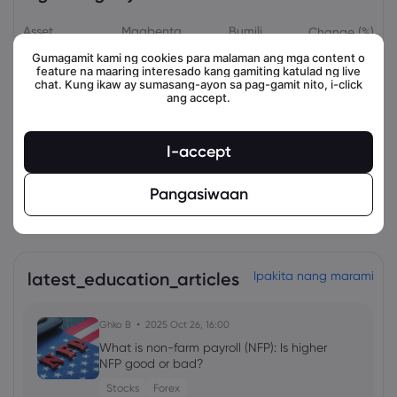
Asset
Magbenta
Bumili
Change (%)
Gumagamit kami ng cookies para malaman ang mga content o
feature na maaring interesado kang gamiting katulad ng live
chat. Kung ikaw ay sumasang-ayon sa pag-gamit nito, i-click
ang accept.
I-accept
Pangasiwaan
view_all_instruments
latest_education_articles
Ipakita nang marami
Ghko B
2025 Oct 26, 16:00
What is non-farm payroll (NFP): Is higher
NFP good or bad?
Stocks
Forex