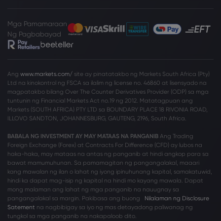
Mga Pamamaraan
Ng Pagbabayad
Ang
www.markets.com/
site ay pinatatakbo ng Markets South Africa (Pty)
Ltd na kinokontrol ng FSCA sa ilalim ng license no. 46860 at lisensyado na
magpatakbo bilang Over The Counter Derivatives Provider (ODP) sa mga
tuntunin ng Financial Markets Act no.19 ng 2012. Matatagpuan ang
Markets (SOUTH AFRICA) PTY LTD sa BOUNDARY PLACE 18 RIVONIA ROAD,
ILLOVO SANDTON, JOHANNESBURG, GAUTENG, 2196, South Africa.
BABALA NG INVESTMENT AY MAY MATAAS NA PANGANIB
Ang Trading
Foreign Exchange (Forex) at Contracts For Difference (CFD) ay lubos na
haka-haka, may mataas na antas ng panganib at hindi angkop para sa
bawat mamumuhunan. Sa pamamagitan ng pangangalakal, maaari
kang mawalan ng ilan o lahat ng iyong ipinuhunang kapital, samakatuwid,
hindi ka dapat mag-isip ng kapital na hindi mo kayang mawala. Dapat
mong malaman ang lahat ng mga panganib na nauugnay sa
pangangalakal sa margin. Pakibasa ang buong
Nilalaman ng Disclosure
Satement
na nagbibigay sa iyo ng mas detayadong paliwanag ng
tungkol sa mga panganib na nakapaloob dito.