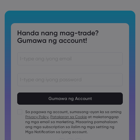
Handa nang mag-trade?
Gumawa ng account!
Ang password ay dapat sa pagitan ng 8 at 15 na karakter
ang haba
Ang password ay dapat maglalaman ng hindi bababa sa
1 pang numerong karakter
Sa pagawa ng account, sumasang-ayon ka sa aming
Ang password ay dapat maglalaman ng hindi bababa sa
Privacy Policy
,
Patakaran sa Cookie
at makatanggap
1 uppercase na karakter
ng mga email sa marketing. Maaaring pamahalaan
ang mga subscription sa ilalim ng mga setting ng
Ang password ay dapat maglalaman ng hindi bababa sa
1 lowercase na karakter
Mga Notification sa iyong account.
Ang password ay dapat may ~!@#£%^&amp;*()_-