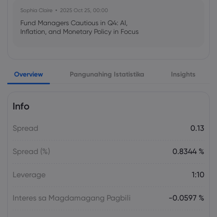
Sophia Claire
2025 Oct 25, 00:00
Fund Managers Cautious in Q4: AI,
Inflation, and Monetary Policy in Focus
Emma Rose
2025 Oct 25, 00:00
Overview
Pangunahing Istatistika
Insights
US Government Shutdown Threatens
October Inflation Data Release
Info
Sophia Claire
2025 Oct 24, 00:00
Spread
0.13
US-EU Relations: Russia Sanctions Unite
Despite Trade Tensions
Spread (%)
0.8344 %
Emma Rose
2025 Oct 24, 00:00
Leverage
1:10
BOJ Warns of Japan Stock Market
Overheating, U.S. Trade Policy Risk
Interes sa Magdamagang Pagbili
-0.0597 %