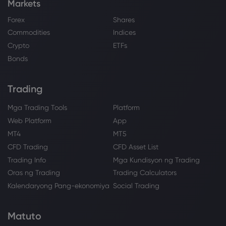
Markets
Forex
Shares
Commodities
Indices
Crypto
ETFs
Bonds
Trading
Mga Trading Tools
Platform
Web Platform
App
MT4
MT5
CFD Trading
CFD Asset List
Trading Info
Mga Kundisyon ng Trading
Oras ng Trading
Trading Calculators
Kalendaryong Pang-ekonomiya
Social Trading
Matuto