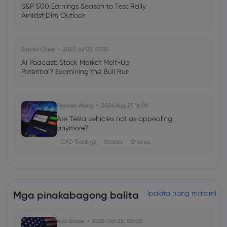
S&P 500 Earnings Season to Test Rally
Amidst Dim Outlook
Sophia Claire
2025 Jul 03, 07:35
AI Podcast: Stock Market Melt-Up
Potential? Examining the Bull Run
Frances Wang
2024 Aug 27, 16:00
Are Tesla vehicles not as appealing
anymore?
CFD Trading
Stocks
Shares
Mga pinakabagong balita
Ipakita nang marami
Ava Grace
2025 Oct 25, 00:00