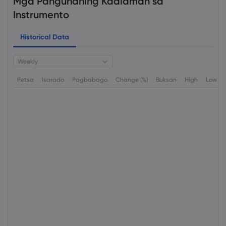
Mga Pangunahing Kaalaman sa
Instrumento
Historical Data
Weekly
Petsa
Isarado
Pagbabago
Change (%)
Buksan
High
Low