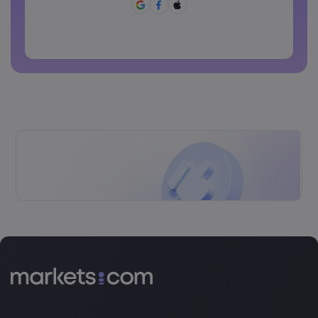
+=:;&lt;&gt;{,[]?,.
Ang password ay hindi dapat pang karaniwang ginagamit
Ang password ay di dapat maglalaman ng non-latin
characters
Ang password ay dapat walang spaces