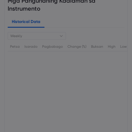
Mga Pangunahing Kaalaman sa
Instrumento
Historical Data
Weekly
Petsa
Isarado
Pagbabago
Change (%)
Buksan
High
Low