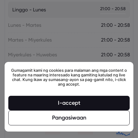
21:00 - 20:58
Linggo - Lunes
Lunes - Martes
21:00 - 20:58
Martes - Miyerkules
21:00 - 20:58
Miyerkules - Huwebes
21:00 - 20:58
Huwebes - Biyernes
21:00 - 20:58
Gumagamit kami ng cookies para malaman ang mga content o
feature na maaring interesado kang gamiting katulad ng live
chat. Kung ikaw ay sumasang-ayon sa pag-gamit nito, i-click
ang accept.
Mga kaugnay na instrumento
I-accept
Asset
Magbenta
Bumili
Change (%)
Pangasiwaan