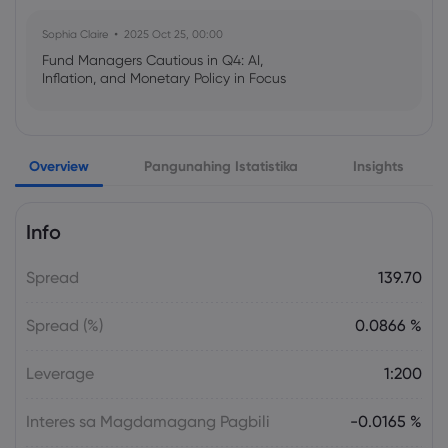
Sophia Claire
2025 Oct 25, 00:00
Fund Managers Cautious in Q4: AI,
Inflation, and Monetary Policy in Focus
Emma Rose
2025 Oct 25, 00:00
Overview
Pangunahing Istatistika
Insights
US Government Shutdown Threatens
October Inflation Data Release
Info
Sophia Claire
2025 Oct 24, 00:00
Spread
139.70
US-EU Relations: Russia Sanctions Unite
Despite Trade Tensions
Spread (%)
0.0866 %
Emma Rose
2025 Oct 24, 00:00
Leverage
1:200
BOJ Warns of Japan Stock Market
Overheating, U.S. Trade Policy Risk
Interes sa Magdamagang Pagbili
-0.0165 %