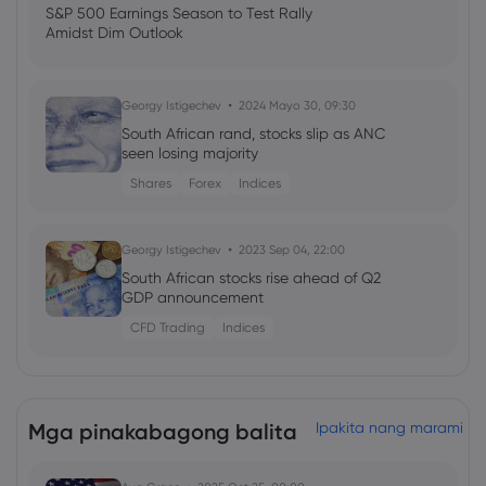
S&P 500 Earnings Season to Test Rally
Amidst Dim Outlook
Georgy Istigechev
2024 Mayo 30, 09:30
South African rand, stocks slip as ANC
seen losing majority
Shares
Forex
Indices
Georgy Istigechev
2023 Sep 04, 22:00
South African stocks rise ahead of Q2
GDP announcement
CFD Trading
Indices
2021 Nov 18, 15:36
SARB hikes, underscores multispeed CB
Mga pinakabagong balita
Ipakita nang marami
response