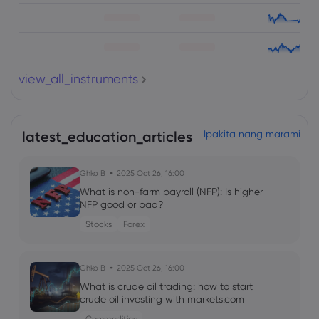
view_all_instruments
latest_education_articles
Ipakita nang marami
Ghko B
2025 Oct 26, 16:00
What is non-farm payroll (NFP): Is higher
NFP good or bad?
Stocks
Forex
Ghko B
2025 Oct 26, 16:00
What is crude oil trading: how to start
crude oil investing with markets.com
Commodities