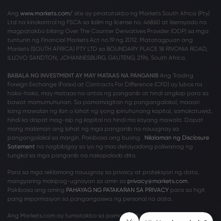
Ang
www.markets.com/
site ay pinatatakbo ng Markets South Africa (Pty)
Ltd na kinokontrol ng FSCA sa ilalim ng license no. 46860 at lisensyado na
magpatakbo bilang Over The Counter Derivatives Provider (ODP) sa mga
tuntunin ng Financial Markets Act no.19 ng 2012. Matatagpuan ang
Markets (SOUTH AFRICA) PTY LTD sa BOUNDARY PLACE 18 RIVONIA ROAD,
ILLOVO SANDTON, JOHANNESBURG, GAUTENG, 2196, South Africa.
BABALA NG INVESTMENT AY MAY MATAAS NA PANGANIB
Ang Trading
Foreign Exchange (Forex) at Contracts For Difference (CFD) ay lubos na
haka-haka, may mataas na antas ng panganib at hindi angkop para sa
bawat mamumuhunan. Sa pamamagitan ng pangangalakal, maaari
kang mawalan ng ilan o lahat ng iyong ipinuhunang kapital, samakatuwid,
hindi ka dapat mag-isip ng kapital na hindi mo kayang mawala. Dapat
mong malaman ang lahat ng mga panganib na nauugnay sa
pangangalakal sa margin. Pakibasa ang buong
Nilalaman ng Disclosure
Satement
na nagbibigay sa iyo ng mas detayadong paliwanag ng
tungkol sa mga panganib na nakapaloob dito.
Para sa mga reklamong nauugnay sa privacy at proteksyon ng data,
mangyaring makipag-ugnayan sa amin sa
privacy@markets.com
.
Pakibasa ang aming
PAHAYAG NG PATAKARAN SA PRIVACY
para sa higit
pang impormasyon sa pangangasiwa ng personal na data.
Ang Markets.com ay tumatakbo sa pamamagitan ng mga sumusunod na