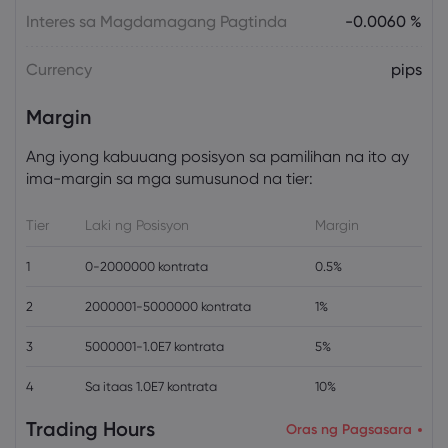
Interes sa Magdamagang Pagtinda
-0.0060 %
Currency
pips
Margin
Ang iyong kabuuang posisyon sa pamilihan na ito ay
ima-margin sa mga sumusunod na tier:
Tier
Laki ng Posisyon
Margin
1
0-2000000 kontrata
0.5%
2
2000001-5000000 kontrata
1%
3
5000001-1.0E7 kontrata
5%
4
Sa itaas 1.0E7 kontrata
10%
Trading Hours
Oras ng Pagsasara