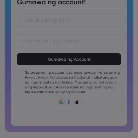
Gumawa ng account!
Ang password ay dapat sa pagitan ng 8 at 15 na karakter
ang haba
Ang password ay dapat maglalaman ng hindi bababa sa
1 pang numerong karakter
Sa pagawa ng account, sumasang-ayon ka sa aming
Ang password ay dapat maglalaman ng hindi bababa sa
Privacy Policy
,
Patakaran sa Cookie
at makatanggap
1 uppercase na karakter
ng mga email sa marketing. Maaaring pamahalaan
ang mga subscription sa ilalim ng mga setting ng
Ang password ay dapat maglalaman ng hindi bababa sa
1 lowercase na karakter
Mga Notification sa iyong account.
Ang password ay dapat may ~!@#£%^&amp;*()_-
+=:;&lt;&gt;{,[]?,.
Ang password ay hindi dapat pang karaniwang ginagamit
Ang password ay di dapat maglalaman ng non-latin
characters
Ang password ay dapat walang spaces