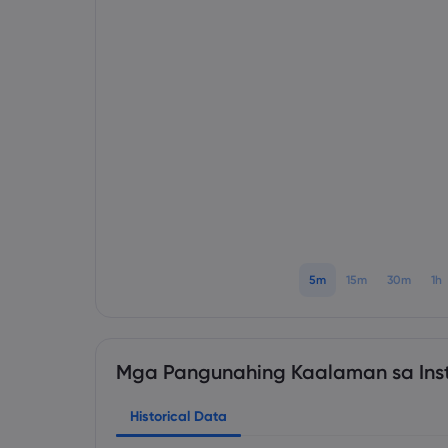
5m
15m
30m
1h
Mga Pangunahing Kaalaman sa Ins
Historical Data