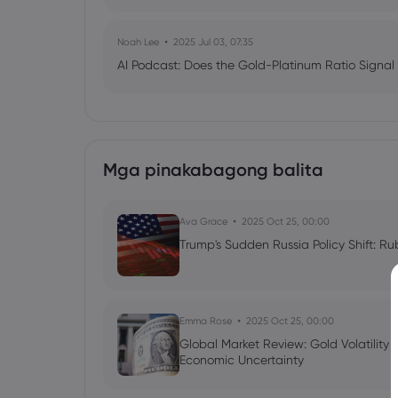
Noah Lee
2025 Jul 03, 07:35
AI Podcast: Does the Gold-Platinum Ratio Signal
Mga pinakabagong balita
Ava Grace
2025 Oct 25, 00:00
Trump's Sudden Russia Policy Shift: Ru
Emma Rose
2025 Oct 25, 00:00
Global Market Review: Gold Volatility
Economic Uncertainty