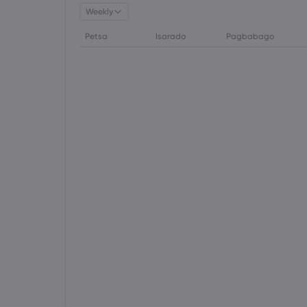
Weekly
Petsa
Isarado
Pagbabago