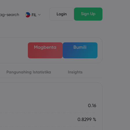
Sign Up
Login
ag-search
FIL
suri
Mga Tampok ng Trading
Mga Legal na Dokumento
awak ng Market
Mga Legal na Dokumento
English
English
Magbenta
Bumili
English (ZA)
English (St. Vincent)
Dansk
Italiano
Danish
Italian
Bahasa Melayu
ภาษาไทย
Malay
Thai
िन्दी
Pangunahing Istatistika
Português
Insights
Hindi
Portuguese
0.16
0.8299 %