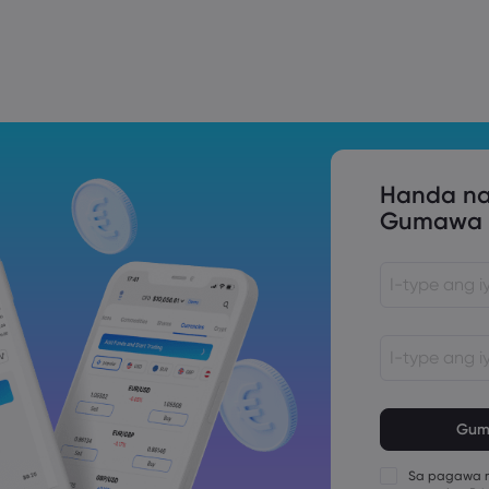
Trade Tensions
S. Trade Policy Risk
Handa na
Gumawa n
Ang password
na karakter 
Ang password
bababa sa 1 
Sa pagawa n
Ang password