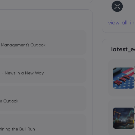
view_all_i
l Management's Outlook
latest_e
ng - News in a New Way
im Outlook
ining the Bull Run