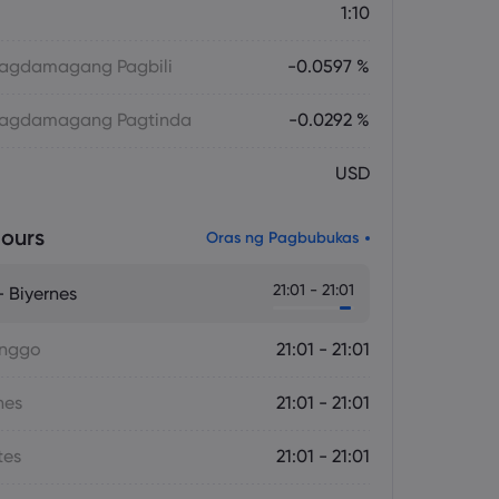
1:10
 Magdamagang Pagbili
-0.0597 %
 Magdamagang Pagtinda
-0.0292 %
USD
ours
Oras ng Pagbubukas
21:01 - 21:01
 Biyernes
inggo
21:01 - 21:01
nes
21:01 - 21:01
tes
21:01 - 21:01