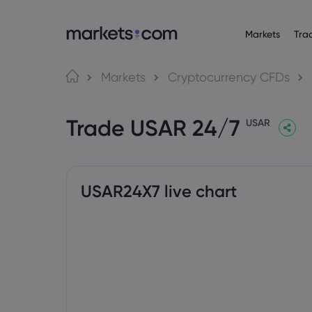
Markets
Tra
Tungkol sa Markets.com
Mga Trading Platf
Mga P
Wika
Markets
Cryptocurrency CFDs
Bakit markets.com
Web Platform
English
English
Forex
Trade USAR 24/7
English (Global)
English (EU)
Global na Offering
App
USAR
Deutsch
Español
Mga Com
Ang Aming Grupo
MT4
German
Spanish (Latam)
Nederlands
العربية
Mga Award at Media
MT5
Crypto
Dutch
Arabic
繁體中文
简体中文
Trading Central
Traditional Chinese
Simplified Chinese
USAR24X7 live chart
Bonds
Bahasa Indonesia
한국어
Indonesian
Korean