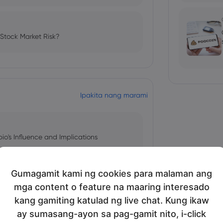
 Stock Market Risk?
Ipakita nang marami
bio's Influence and Implications
Gumagamit kami ng cookies para malaman ang
mga content o feature na maaring interesado
 and Tech Stock Surge Amidst
kang gamiting katulad ng live chat. Kung ikaw
ay sumasang-ayon sa pag-gamit nito, i-click