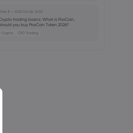
Ghko B
2025 Oct 26, 16:00
Crypto trading basics: What is PooCoin,
should you buy PooCoin Token 2026?
Crypto
CFD Trading