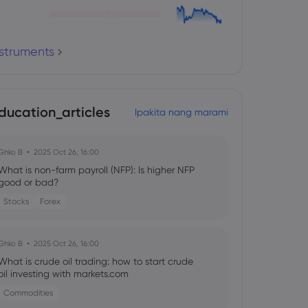
nstruments
ducation_articles
Ipakita nang marami
Ghko B
2025 Oct 26, 16:00
What is non-farm payroll (NFP): Is higher NFP
good or bad?
Stocks
Forex
Ghko B
2025 Oct 26, 16:00
What is crude oil trading: how to start crude
oil investing with markets.com
Commodities