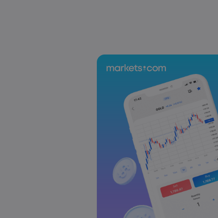
US-EU Relations: Russia Sanctions Unite Despite 
Emma Rose
2025 Oct 24, 00:00
BOJ Warns of Japan Stock Market Overheating, U.