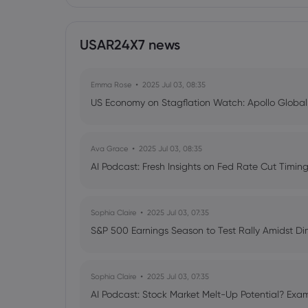
USAR24X7 news
Emma Rose
2025 Jul 03, 08:35
US Economy on Stagflation Watch: Apollo Globa
Ava Grace
2025 Jul 03, 08:35
AI Podcast: Fresh Insights on Fed Rate Cut Timi
Sophia Claire
2025 Jul 03, 07:35
S&P 500 Earnings Season to Test Rally Amidst D
Sophia Claire
2025 Jul 03, 07:35
AI Podcast: Stock Market Melt-Up Potential? Exam