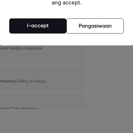
ang accept.
pacts, and Fed Rate Cut
I-accept
Pangasiwaan
Amid Nvidia's Valuation
Monetary Policy in Focus
ation Data Release