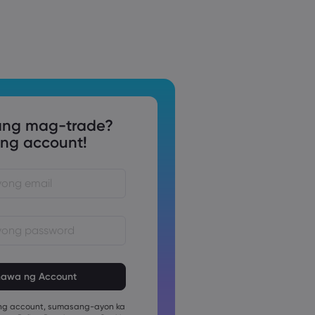
ng mag-trade?
g account!
 ay dapat sa pagitan ng 8 at 15
ang haba
 ay dapat maglalaman ng hindi
pang numerong karakter
g account, sumasang-ayon ka
 ay dapat maglalaman ng hindi