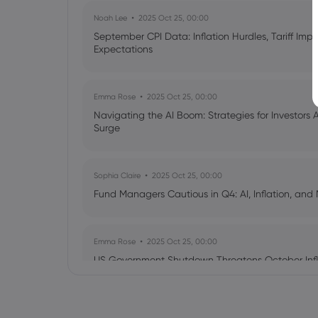
Noah Lee
2025 Oct 25, 00:00
September CPI Data: Inflation Hurdles, Tariff Im
Expectations
Emma Rose
2025 Oct 25, 00:00
Navigating the AI Boom: Strategies for Investors 
Surge
Sophia Claire
2025 Oct 25, 00:00
Fund Managers Cautious in Q4: AI, Inflation, and 
Emma Rose
2025 Oct 25, 00:00
US Government Shutdown Threatens October Infl
Sophia Claire
2025 Oct 24, 00:00