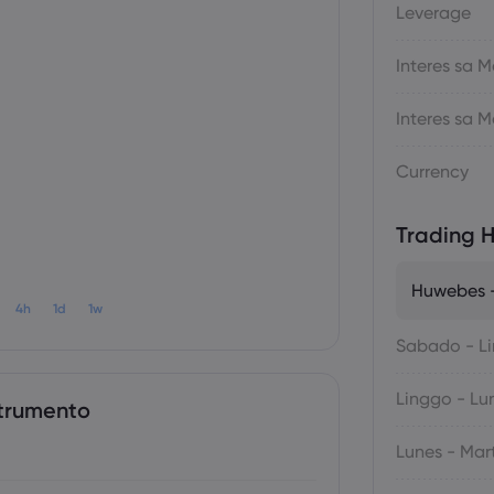
Leverage
Interes sa
Interes sa
Currency
Trading H
Huwebes -
4h
1d
1w
Sabado - L
Linggo - Lu
trumento
Lunes - Mar