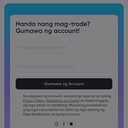
Handa nang mag-trade?
Gumawa ng account!
Ang password ay dapat sa pagitan ng 8 at 15 na karakter
ang haba
Ang password ay dapat maglalaman ng hindi bababa sa
1 pang numerong karakter
Sa pagawa ng account, sumasang-ayon ka sa aming
Ang password ay dapat maglalaman ng hindi bababa sa
Privacy Policy
,
Patakaran sa Cookie
at makatanggap
1 uppercase na karakter
ng mga email sa marketing. Maaaring pamahalaan
ang mga subscription sa ilalim ng mga setting ng
Ang password ay dapat maglalaman ng hindi bababa sa
1 lowercase na karakter
Mga Notification sa iyong account.
Ang password ay dapat may ~!@#£%^&amp;*()_-
+=:;&lt;&gt;{,[]?,.