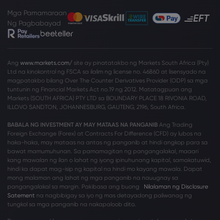
Mga Pamamaraan
Ng Pagbabayad
Ang
www.markets.com/
site ay pinatatakbo ng Markets South Africa (Pty)
Ltd na kinokontrol ng FSCA sa ilalim ng license no. 46860 at lisensyado na
magpatakbo bilang Over The Counter Derivatives Provider (ODP) sa mga
tuntunin ng Financial Markets Act no.19 ng 2012. Matatagpuan ang
Markets (SOUTH AFRICA) PTY LTD sa BOUNDARY PLACE 18 RIVONIA ROAD,
ILLOVO SANDTON, JOHANNESBURG, GAUTENG, 2196, South Africa.
BABALA NG INVESTMENT AY MAY MATAAS NA PANGANIB
Ang Trading
Foreign Exchange (Forex) at Contracts For Difference (CFD) ay lubos na
haka-haka, may mataas na antas ng panganib at hindi angkop para sa
bawat mamumuhunan. Sa pamamagitan ng pangangalakal, maaari
kang mawalan ng ilan o lahat ng iyong ipinuhunang kapital, samakatuwid,
hindi ka dapat mag-isip ng kapital na hindi mo kayang mawala. Dapat
mong malaman ang lahat ng mga panganib na nauugnay sa
pangangalakal sa margin. Pakibasa ang buong
Nilalaman ng Disclosure
Satement
na nagbibigay sa iyo ng mas detayadong paliwanag ng
tungkol sa mga panganib na nakapaloob dito.