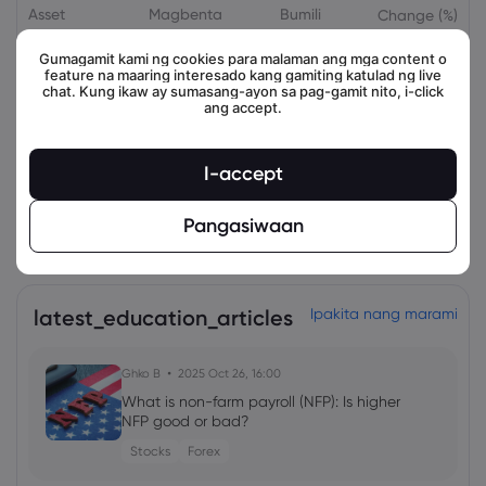
Asset
Magbenta
Bumili
Change (%)
Gumagamit kami ng cookies para malaman ang mga content o
feature na maaring interesado kang gamiting katulad ng live
chat. Kung ikaw ay sumasang-ayon sa pag-gamit nito, i-click
ang accept.
I-accept
Pangasiwaan
view_all_instruments
latest_education_articles
Ipakita nang marami
Ghko B
2025 Oct 26, 16:00
What is non-farm payroll (NFP): Is higher
NFP good or bad?
Stocks
Forex