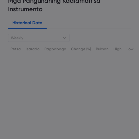
Mga Pangunahing Kaalaman sa
Instrumento
Historical Data
Weekly
Petsa
Isarado
Pagbabago
Change (%)
Buksan
High
Low