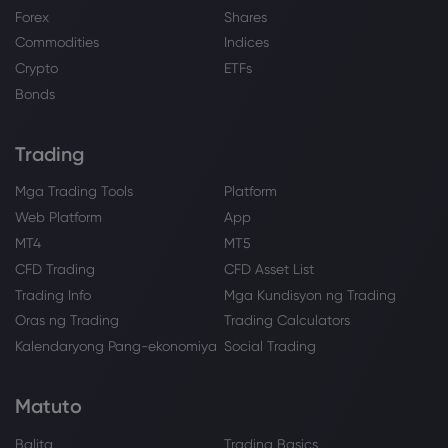
Forex
Shares
Commodities
Indices
Crypto
ETFs
Bonds
Trading
Mga Trading Tools
Platform
Web Platform
App
MT4
MT5
CFD Trading
CFD Asset List
Trading Info
Mga Kundisyon ng Trading
Oras ng Trading
Trading Calculators
Kalendaryong Pang-ekonomiya
Social Trading
Matuto
Balita
Trading Basics