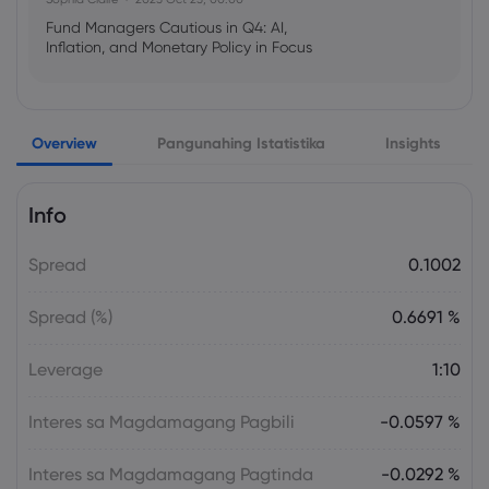
Fund Managers Cautious in Q4: AI,
Inflation, and Monetary Policy in Focus
Emma Rose
2025 Oct 25, 00:00
Overview
Pangunahing Istatistika
Insights
US Government Shutdown Threatens
October Inflation Data Release
Info
Sophia Claire
2025 Oct 24, 00:00
Spread
0.1002
US-EU Relations: Russia Sanctions Unite
Despite Trade Tensions
Spread (%)
0.6691 %
Emma Rose
2025 Oct 24, 00:00
Leverage
1:10
BOJ Warns of Japan Stock Market
Overheating, U.S. Trade Policy Risk
Interes sa Magdamagang Pagbili
-0.0597 %
Interes sa Magdamagang Pagtinda
-0.0292 %