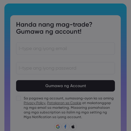
Handa nang mag-trade?
Gumawa ng account!
Ang password ay dapat sa pagitan ng 8 at 15 na karakter
ang haba
Ang password ay dapat maglalaman ng hindi bababa sa
1 pang numerong karakter
Sa pagawa ng account, sumasang-ayon ka sa aming
Ang password ay dapat maglalaman ng hindi bababa sa
Privacy Policy
,
Patakaran sa Cookie
at makatanggap
1 uppercase na karakter
ng mga email sa marketing. Maaaring pamahalaan
ang mga subscription sa ilalim ng mga setting ng
Ang password ay dapat maglalaman ng hindi bababa sa
1 lowercase na karakter
Mga Notification sa iyong account.
Ang password ay dapat may ~!@#£%^&amp;*()_-
+=:;&lt;&gt;{,[]?,.