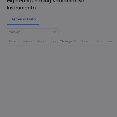
Mga Pangunahing Kaalaman sa
Instrumento
Historical Data
Weekly
Petsa
Isarado
Pagbabago
Change (%)
Buksan
High
Low