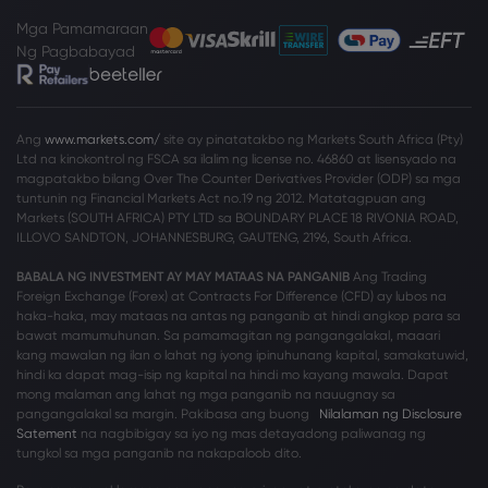
Mga Pamamaraan
Ng Pagbabayad
Ang
www.markets.com/
site ay pinatatakbo ng Markets South Africa (Pty)
Ltd na kinokontrol ng FSCA sa ilalim ng license no. 46860 at lisensyado na
magpatakbo bilang Over The Counter Derivatives Provider (ODP) sa mga
tuntunin ng Financial Markets Act no.19 ng 2012. Matatagpuan ang
Markets (SOUTH AFRICA) PTY LTD sa BOUNDARY PLACE 18 RIVONIA ROAD,
ILLOVO SANDTON, JOHANNESBURG, GAUTENG, 2196, South Africa.
BABALA NG INVESTMENT AY MAY MATAAS NA PANGANIB
Ang Trading
Foreign Exchange (Forex) at Contracts For Difference (CFD) ay lubos na
haka-haka, may mataas na antas ng panganib at hindi angkop para sa
bawat mamumuhunan. Sa pamamagitan ng pangangalakal, maaari
kang mawalan ng ilan o lahat ng iyong ipinuhunang kapital, samakatuwid,
hindi ka dapat mag-isip ng kapital na hindi mo kayang mawala. Dapat
mong malaman ang lahat ng mga panganib na nauugnay sa
pangangalakal sa margin. Pakibasa ang buong
Nilalaman ng Disclosure
Satement
na nagbibigay sa iyo ng mas detayadong paliwanag ng
tungkol sa mga panganib na nakapaloob dito.