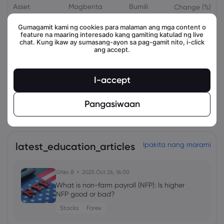
Asset
Magbenta
Bumili
Change (%)
Gumagamit kami ng cookies para malaman ang mga content o
feature na maaring interesado kang gamiting katulad ng live
chat. Kung ikaw ay sumasang-ayon sa pag-gamit nito, i-click
ang accept.
I-accept
Pangasiwaan
view_all_instruments
latest_education_articles
Ipakita nang marami
Ghko B
2025 Oct 26, 16:00
What is non-farm payroll (NFP): Is higher
NFP good or bad?
Stocks
Forex