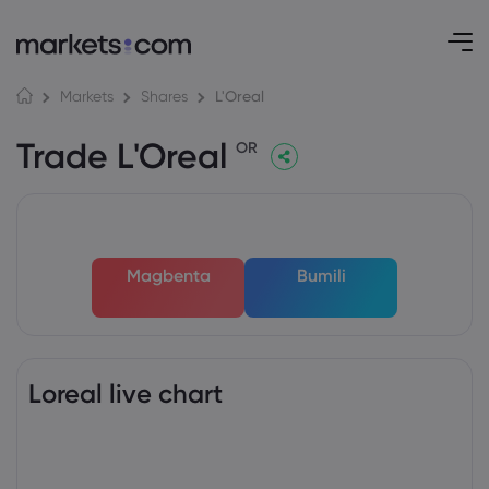
L'Oreal
Markets
Shares
Trade L'Oreal
OR
Magbenta
Bumili
Loreal live chart