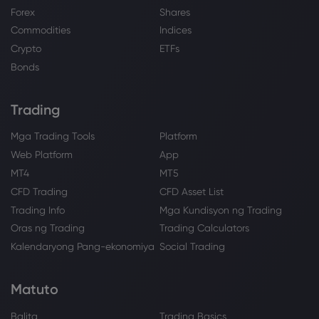
Forex
Shares
Commodities
Indices
Crypto
ETFs
Bonds
Trading
Mga Trading Tools
Platform
Web Platform
App
MT4
MT5
CFD Trading
CFD Asset List
Trading Info
Mga Kundisyon ng Trading
Oras ng Trading
Trading Calculators
Kalendaryong Pang-ekonomiya
Social Trading
Matuto
Balita
Trading Basics