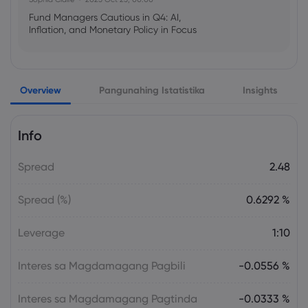
Fund Managers Cautious in Q4: AI,
Inflation, and Monetary Policy in Focus
Emma Rose
2025 Oct 25, 00:00
Overview
Pangunahing Istatistika
Insights
US Government Shutdown Threatens
October Inflation Data Release
Info
Sophia Claire
2025 Oct 24, 00:00
Spread
2.48
US-EU Relations: Russia Sanctions Unite
Despite Trade Tensions
Spread (%)
0.6292 %
Emma Rose
2025 Oct 24, 00:00
Leverage
1:10
BOJ Warns of Japan Stock Market
Overheating, U.S. Trade Policy Risk
Interes sa Magdamagang Pagbili
-0.0556 %
Interes sa Magdamagang Pagtinda
-0.0333 %