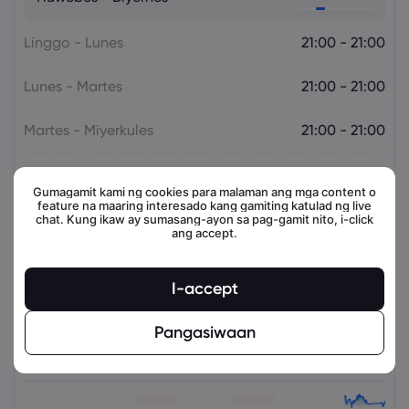
Linggo - Lunes
21:00 - 21:00
Lunes - Martes
21:00 - 21:00
Martes - Miyerkules
21:00 - 21:00
Miyerkules - Huwebes
21:00 - 21:00
Gumagamit kami ng cookies para malaman ang mga content o
feature na maaring interesado kang gamiting katulad ng live
chat. Kung ikaw ay sumasang-ayon sa pag-gamit nito, i-click
ang accept.
Mga kaugnay na instrumento
I-accept
Asset
Magbenta
Bumili
Change (%)
Pangasiwaan