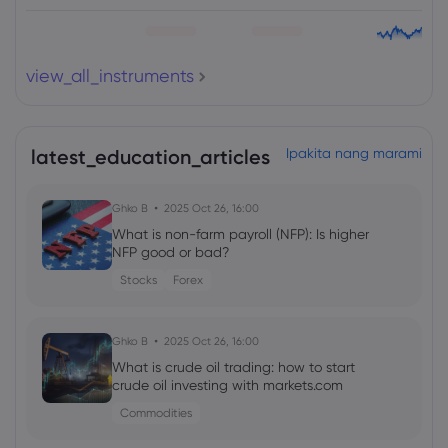
view_all_instruments
latest_education_articles
Ipakita nang marami
Ghko B
2025 Oct 26, 16:00
What is non-farm payroll (NFP): Is higher
NFP good or bad?
Stocks
Forex
Ghko B
2025 Oct 26, 16:00
What is crude oil trading: how to start
crude oil investing with markets.com
Commodities