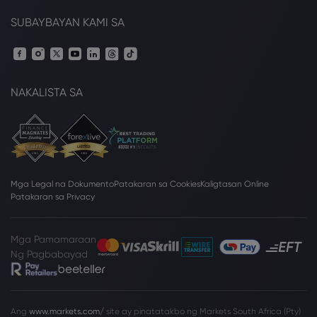
SUBAYBAYAN KAMI SA
NAKALISTA SA
Mga Legal na Dokumento
Patakaran sa Cookies
Kaligtasan Online
Patakaran sa Privacy
Mga Pamamaraan
Ng Pagbabayad
Ang
www.markets.com/
site ay pinatatakbo ng Markets South Africa (Pty)