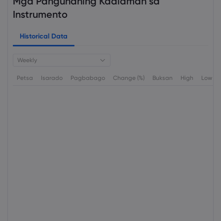
Mga Pangunahing Kaalaman sa
Instrumento
Historical Data
Weekly
Petsa
Isarado
Pagbabago
Change (%)
Buksan
High
Low