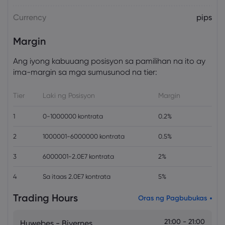
Currency
pips
Margin
Ang iyong kabuuang posisyon sa pamilihan na ito ay
ima-margin sa mga sumusunod na tier:
Tier
Laki ng Posisyon
Margin
1
0-1000000 kontrata
0.2%
2
1000001-6000000 kontrata
0.5%
3
6000001-2.0E7 kontrata
2%
4
Sa itaas 2.0E7 kontrata
5%
Trading Hours
Oras ng Pagbubukas
21:00 - 21:00
Huwebes - Biyernes