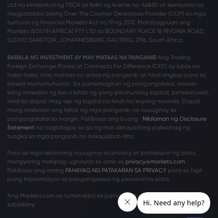
Ltd na kinokontrol ng FSCA sa ilalim ng license no. 46860 at lisensyado na
magpatakbo bilang Over The Counter Derivatives Provider (ODP) sa mga
tuntunin ng Financial Markets Act no.19 ng 2012. Matatagpuan ang
Markets (SOUTH AFRICA) PTY LTD sa BOUNDARY PLACE 18 RIVONIA ROAD,
ILLOVO SANDTON, JOHANNESBURG, GAUTENG, 2196, South Africa.
BABALA NG INVESTMENT AY MAY MATAAS NA PANGANIB
Ang Trading
Foreign Exchange (Forex) at Contracts For Difference (CFD) ay lubos na
haka-haka, may mataas na antas ng panganib at hindi angkop para sa
bawat mamumuhunan. Sa pamamagitan ng pangangalakal, maaari
kang mawalan ng ilan o lahat ng iyong ipinuhunang kapital, samakatuwid,
hindi ka dapat mag-isip ng kapital na hindi mo kayang mawala. Dapat
mong malaman ang lahat ng mga panganib na nauugnay sa
pangangalakal sa margin. Pakibasa ang buong
Nilalaman ng Disclosure
Satement
na nagbibigay sa iyo ng mas detayadong paliwanag ng
tungkol sa mga panganib na nakapaloob dito.
Para sa mga reklamong nauugnay sa privacy at proteksyon ng data,
mangyaring makipag-ugnayan sa amin sa
privacy@markets.com
.
Pakibasa ang aming
PAHAYAG NG PATAKARAN SA PRIVACY
para sa higit
pang impormasyon sa pangangasiwa ng personal na data.
Ang Markets.com ay tumatakbo sa pamamagitan ng mga sumusunod na
subsidiary: