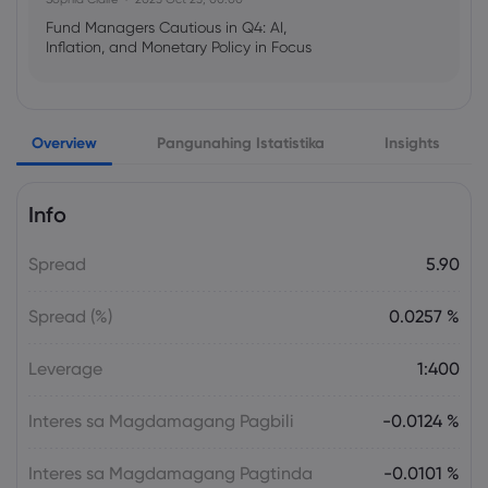
Fund Managers Cautious in Q4: AI,
Inflation, and Monetary Policy in Focus
Emma Rose
2025 Oct 25, 00:00
Overview
Pangunahing Istatistika
Insights
US Government Shutdown Threatens
October Inflation Data Release
Info
Sophia Claire
2025 Oct 24, 00:00
Spread
5.90
US-EU Relations: Russia Sanctions Unite
Despite Trade Tensions
Spread (%)
0.0257 %
Emma Rose
2025 Oct 24, 00:00
Leverage
1:400
BOJ Warns of Japan Stock Market
Overheating, U.S. Trade Policy Risk
Interes sa Magdamagang Pagbili
-0.0124 %
Interes sa Magdamagang Pagtinda
-0.0101 %