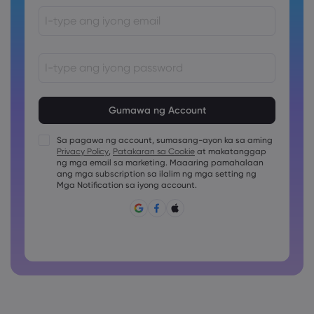
Ang password ay dapat sa pagitan ng 8 at 15 na karakter
ang haba
Ang password ay dapat maglalaman ng hindi bababa sa
1 pang numerong karakter
Sa pagawa ng account, sumasang-ayon ka sa aming
Ang password ay dapat maglalaman ng hindi bababa sa
Privacy Policy
,
Patakaran sa Cookie
at makatanggap
1 uppercase na karakter
ng mga email sa marketing. Maaaring pamahalaan
ang mga subscription sa ilalim ng mga setting ng
Ang password ay dapat maglalaman ng hindi bababa sa
1 lowercase na karakter
Mga Notification sa iyong account.
Ang password ay dapat may ~!@#£%^&amp;*()_-
+=:;&lt;&gt;{,[]?,.
Ang password ay hindi dapat pang karaniwang ginagamit
Ang password ay di dapat maglalaman ng non-latin
characters
Ang password ay dapat walang spaces