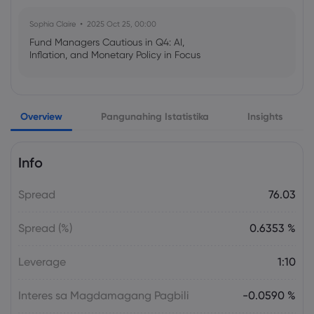
Sophia Claire
2025 Oct 25, 00:00
Fund Managers Cautious in Q4: AI,
Inflation, and Monetary Policy in Focus
Emma Rose
2025 Oct 25, 00:00
Overview
Pangunahing Istatistika
Insights
US Government Shutdown Threatens
October Inflation Data Release
Info
Sophia Claire
2025 Oct 24, 00:00
Spread
76.03
US-EU Relations: Russia Sanctions Unite
Despite Trade Tensions
Spread (%)
0.6353 %
Emma Rose
2025 Oct 24, 00:00
Leverage
1:10
BOJ Warns of Japan Stock Market
Overheating, U.S. Trade Policy Risk
Interes sa Magdamagang Pagbili
-0.0590 %