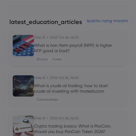
latest_education_articles
Ipakita nang marami
Ghko B
2025 Oct 26, 16:00
What is non-farm payroll (NFP): Is higher
NFP good or bad?
Stocks
Forex
Ghko B
2025 Oct 26, 16:00
What is crude oil trading: how to start
crude oil investing with markets.com
Commodities
Ghko B
2025 Oct 26, 16:00
Crypto trading basics: What is PooCoin,
should you buy PooCoin Token 2026?