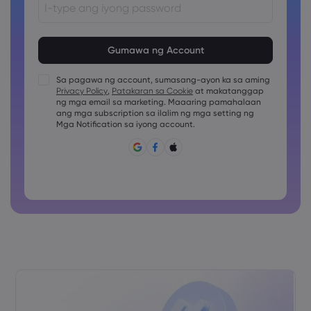
Ang password ay dapat sa pagitan ng 8 at 15 na karakter
ang haba
Ang password ay dapat maglalaman ng hindi bababa sa
1 pang numerong karakter
Sa pagawa ng account, sumasang-ayon ka sa aming
Ang password ay dapat maglalaman ng hindi bababa sa
Privacy Policy
,
Patakaran sa Cookie
at makatanggap
1 uppercase na karakter
ng mga email sa marketing. Maaaring pamahalaan
ang mga subscription sa ilalim ng mga setting ng
Ang password ay dapat maglalaman ng hindi bababa sa
1 lowercase na karakter
Mga Notification sa iyong account.
Ang password ay dapat may ~!@#£%^&amp;*()_-
+=:;&lt;&gt;{,[]?,.
Ang password ay hindi dapat pang karaniwang ginagamit
Ang password ay di dapat maglalaman ng non-latin
characters
Ang password ay dapat walang spaces