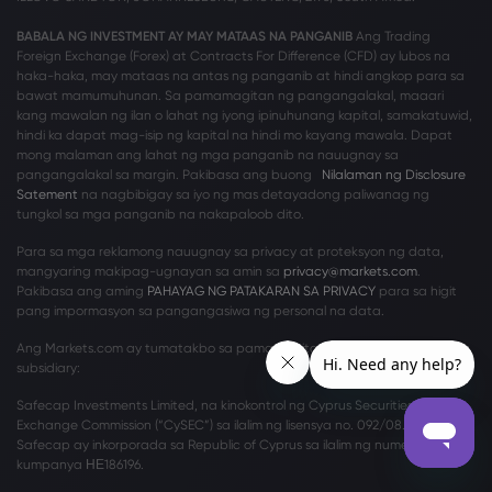
BABALA NG INVESTMENT AY MAY MATAAS NA PANGANIB
Ang Trading
Foreign Exchange (Forex) at Contracts For Difference (CFD) ay lubos na
haka-haka, may mataas na antas ng panganib at hindi angkop para sa
bawat mamumuhunan. Sa pamamagitan ng pangangalakal, maaari
kang mawalan ng ilan o lahat ng iyong ipinuhunang kapital, samakatuwid,
hindi ka dapat mag-isip ng kapital na hindi mo kayang mawala. Dapat
mong malaman ang lahat ng mga panganib na nauugnay sa
pangangalakal sa margin. Pakibasa ang buong
Nilalaman ng Disclosure
Satement
na nagbibigay sa iyo ng mas detayadong paliwanag ng
tungkol sa mga panganib na nakapaloob dito.
Para sa mga reklamong nauugnay sa privacy at proteksyon ng data,
mangyaring makipag-ugnayan sa amin sa
privacy@markets.com
.
Pakibasa ang aming
PAHAYAG NG PATAKARAN SA PRIVACY
para sa higit
pang impormasyon sa pangangasiwa ng personal na data.
Ang Markets.com ay tumatakbo sa pamamagitan ng mga sumusunod na
subsidiary:
Safecap Investments Limited, na kinokontrol ng Cyprus Securities and
Exchange Commission (“CySEC”) sa ilalim ng lisensya no. 092/08. Ang
Safecap ay inkorporada sa Republic of Cyprus sa ilalim ng numero ng
kumpanya ΗΕ186196.