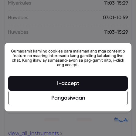
Miyerkules
11:03-15:29
Huwebes
07:01-10:59
Huwebes
11:03-15:29
Gumagamit kami ng cookies para malaman ang mga content o
feature na maaring interesado kang gamiting katulad ng live
Mga kaugnay na instrumento
chat. Kung ikaw ay sumasang-ayon sa pag-gamit nito, i-click
ang accept.
Asset
Magbenta
Bumili
Change (%)
I-accept
Pangasiwaan
view_all_instruments