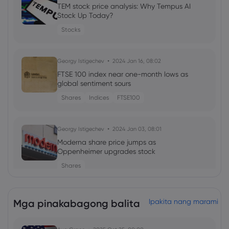
TEM stock price analysis: Why Tempus AI
Stock Up Today?
Stocks
Georgy Istigechev
2024 Jan 16, 08:02
FTSE 100 index near one-month lows as
global sentiment sours
Shares
Indices
FTSE100
Georgy Istigechev
2024 Jan 03, 08:01
Moderna share price jumps as
Oppenheimer upgrades stock
Shares
Neil Wilson
2023 Nov 03, 04:01
Mga pinakabagong balita
Ipakita nang marami
Week ahead: RBA poised to hike?
Forex
Indices