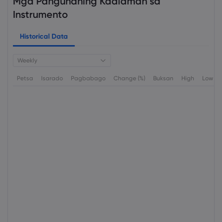
Mga Pangunahing Kaalaman sa
Instrumento
Historical Data
Weekly
Petsa
Isarado
Pagbabago
Change (%)
Buksan
High
Low