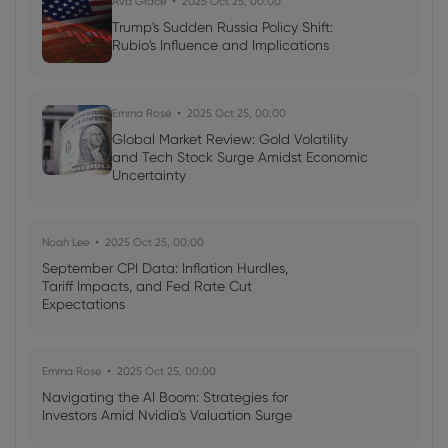
Ava Grace
2025 Oct 25, 00:00
Trump's Sudden Russia Policy Shift:
Rubio's Influence and Implications
Georgy Istigechev
2023 Sep 26, 10:00
FTSE 100 Index: London stocks start
week sharply lower
Emma Rose
2025 Oct 25, 00:00
Indices
Global Market Review: Gold Volatility
and Tech Stock Surge Amidst Economic
Uncertainty
Noah Lee
2025 Oct 25, 00:00
September CPI Data: Inflation Hurdles,
Tariff Impacts, and Fed Rate Cut
Expectations
Emma Rose
2025 Oct 25, 00:00
Navigating the AI Boom: Strategies for
Investors Amid Nvidia's Valuation Surge