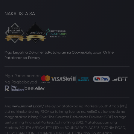
NAKALISTA SA
Mga Legal na Dokumento
Patakaran sa Cookies
Kaligtasan Online
Patakaran sa Privacy
Mga Pamamaraan
Ng Pagbabayad
Ang
www.markets.com/
site ay pinatatakbo ng Markets South Africa (Pty)
Ltd na kinokontrol ng FSCA sa ilalim ng license no. 46860 at lisensyado na
magpatakbo bilang Over The Counter Derivatives Provider (ODP) sa mga
tuntunin ng Financial Markets Act no.19 ng 2012. Matatagpuan ang
Markets (SOUTH AFRICA) PTY LTD sa BOUNDARY PLACE 18 RIVONIA ROAD,
ILLOVO SANDTON, JOHANNESBURG, GAUTENG, 2196, South Africa.