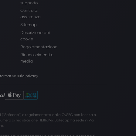
supporto
Centro di
assistenza
Sitemap
Descrizione dei
cookie
Regolamentazione
Riconoscimenti e
media
nformativa sulla privacy
 (”Safecap”) è regolamentata dalla CySEC con licenza n.
umero di registrazione HE186196. Safecap ha sede in Via
ro.
mplessi e comportano un elevato rischio di perdita del