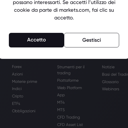
possano interessarti. Se accetti l’utilizzo dei
cookie da parte di markets.com, fai clic su
accetto.
Accetto
Gestisci
Trading
Apprendi
Mercati
Forex
Strumenti per il
Notizie
trading
Azioni
Basi del Trad
Piattaforme
Materie prime
Glossario
Web Platform
Indici
Webinars
App
Cripto
MT4
ETFs
MT5
Obbligazioni
CFD Trading
CFD Asset List