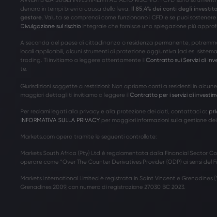
denaro in tempi brevi a causa della leva.
Il 85,4% dei conti degli investi
gestore
. Valuta se comprendi come funzionano i CFD e se puoi sostenere l
Divulgazione sul rischio
integrale che fornisce una spiegazione più approfon
A seconda del paese di cittadinanza o residenza permanente, potremmo do
locali applicabili, alcuni strumenti di protezione aggiuntiva (ad es. sistema d
trading. Ti invitiamo a leggere attentamente il
Contratto sui Servizi di In
te.
Giurisdizioni soggette a restrizioni: Non apriamo conti a residenti in alcun
maggiori dettagli ti invitiamo a leggere il
Contratto per i servizi di investi
Per reclami legati alla privacy e alla protezione dei dati, contattaci a:
pr
INFORMATIVA SULLA PRIVACY
per maggiori informazioni sulla gestione dei 
Markets.com opera tramite le seguenti controllate:
Markets South Africa (Pty) Ltd è regolamentata dalla Financial Sector Co
operare come “Over The Counter Derivatives Provider (ODP) ai sensi del Fi
Markets International Limited è registrata in Saint Vincent e Grenadines (“
Grenadines 2009, con numero di registrazione 27030 BC 2023.