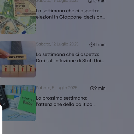
Sabato, 19 Luglio 2025
10 min
La settimana che ci aspetta:
elezioni in Giappone, decisione
sui tassi d'interesse della BCE,
discorso di Powell
Sabato, 12 Luglio 2025
11 min
La settimana che ci aspetta:
Dati sull'inflazione di Stati Uniti,
Canada e Regno Unito al
centro della scena
Sabato, 5 Luglio 2025
9 min
La prossima settimana:
l'attenzione della politica
monetaria si sposta sulla RBA e
sulla RBNZ