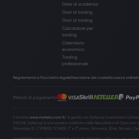
Date di scadenza
Orari di trading
Orari di trading
Calcolatore per
trading
Calendario
economico
Trading
professionale
Regolamento e Pacchetto legale
Descrizione dei cookie
Sicurezza online
I
Metodi di pagamento
Il dominio
www.markets.com/it/
è gestito da Safecap Investments Limited
092/08. Safecap è una società costituita nella Repubblica di Cipro con n
Simonides 10, CYPRESS TOWER, 2° e 3° piano, Strovolos, 2046, Nicosia, Cip
AVVERTENZA SUGLI INVESTIMENTI AD ALTO RISCHIO: I CFD sono strumenti co