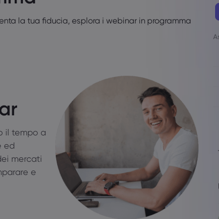
enta la tua fiducia, esplora i webinar in programma
A
ar
o il tempo a
e ed
 dei mercati
imparare e