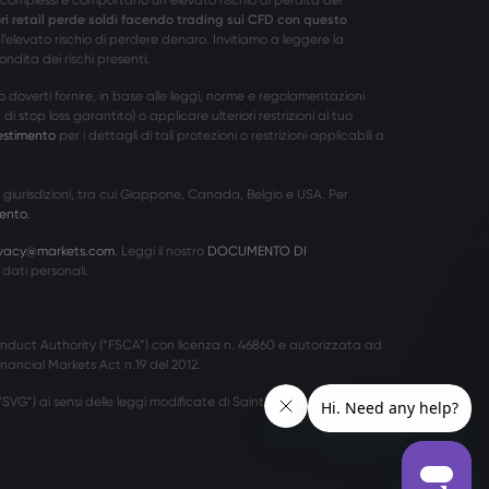
tori retail perde soldi facendo trading sui CFD con questo
’elevato rischio di perdere denaro. Invitiamo a leggere la
dita dei rischi presenti.
verti fornire, in base alle leggi, norme e regolamentazioni
i stop loss garantito) o applicare ulteriori restrizioni al tuo
vestimento
per i dettagli di tali protezioni o restrizioni applicabili a
e giurisdizioni, tra cui Giappone, Canada, Belgio e USA. Per
mento
.
ivacy@markets.com
. Leggi il nostro
DOCUMENTO DI
dati personali.
nduct Authority (“FSCA”) con licenza n. 46860 e autorizzata ad
nancial Markets Act n.19 del 2012.
SVG”) ai sensi delle leggi modificate di Saint Vincent and The