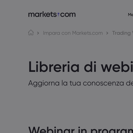
Me
Informazioni su Markets.com
Piatta
Impara con Markets.com
Trading 
Perché scegliere Markets.com
Web Platf
Offerta Globale
App
Libreria di web
Il nostro gruppo
MT4
Riconoscimenti e media
MT5
Aggiorna la tua conoscenza del 
Webinar in progr