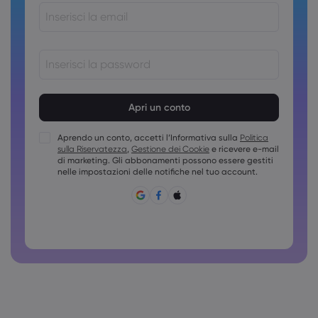
Le password devono essere comprese tra 8 e 15 caratteri
Le password devono contenere almeno 1 carattere
numerico
Aprendo un conto, accetti l’Informativa sulla
Politica
Le password devono contenere almeno una maiuscola
sulla Riservatezza
,
Gestione dei Cookie
e ricevere e-mail
Le password devono contenere almeno una minuscola
di marketing. Gli abbonamenti possono essere gestiti
nelle impostazioni delle notifiche nel tuo account.
La password deve contenere ~!@#£%^&amp;*()_-
+=:;&lt;&gt;{,[]?,.
Non è possibile usare password comuni
La password non può contenere caratteri non latini
Le password non possono contenere spazi