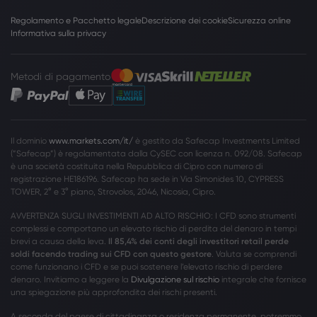
Regolamento e Pacchetto legale
Descrizione dei cookie
Sicurezza online
Informativa sulla privacy
Metodi di pagamento
Il dominio
www.markets.com/it/
è gestito da Safecap Investments Limited
(”Safecap”) è regolamentata dalla CySEC con licenza n. 092/08. Safecap
è una società costituita nella Repubblica di Cipro con numero di
registrazione HE186196. Safecap ha sede in Via Simonides 10, CYPRESS
TOWER, 2° e 3° piano, Strovolos, 2046, Nicosia, Cipro.
AVVERTENZA SUGLI INVESTIMENTI AD ALTO RISCHIO: I CFD sono strumenti
complessi e comportano un elevato rischio di perdita del denaro in tempi
brevi a causa della leva.
Il 85,4% dei conti degli investitori retail perde
soldi facendo trading sui CFD con questo gestore
. Valuta se comprendi
come funzionano i CFD e se puoi sostenere l’elevato rischio di perdere
denaro. Invitiamo a leggere la
Divulgazione sul rischio
integrale che fornisce
una spiegazione più approfondita dei rischi presenti.
A seconda del paese di cittadinanza o residenza permanente, potremmo