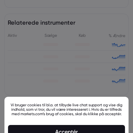
Relaterede instrumenter
Aktiv
Sælge
Køb
% Ændre
Vi bruger cookies til bl.a. at tilbyde live chat support og vise dig
latest_education_articles
indhold, som vi tror, du vil være interesseret i. Hvis du er tilfreds
med markets.com’s brug af cookies, skal du klikke på acceptér.
Acceptér