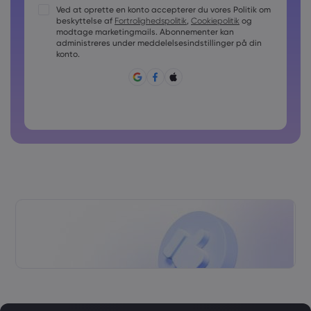
Adgangskoder skal indeholde mindst 1 stort bogstav
Ved at oprette en konto accepterer du vores Politik om
beskyttelse af
Fortrolighedspolitik
,
Cookiepolitik
og
Adgangskoder skal indeholde mindst 1 lille bogstav
modtage marketingmails. Abonnementer kan
Adgangskoden skal indeholde ~!@#£%^&amp;*()_-
administreres under meddelelsesindstillinger på din
+=:;&lt;&gt;{,[]?,.
konto.
Adgangskode kan ikke bruges generelt
Adgangekoden kan ikke indeholde ikke-latinske tegn
Adgangskoder må ikke indeholde mellemrum