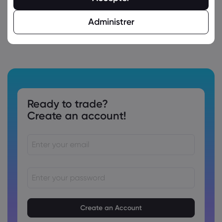
Administrer
Ready to trade?
Create an account!
Adgangskoder skal være på mellem 6 og 15 tegn
Adgangskoder skal indeholde mindst 1 numerisk tegn