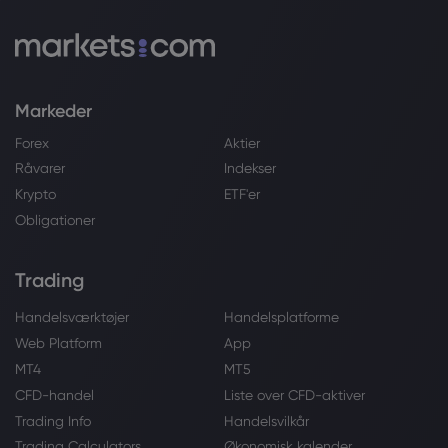
Markeder
Forex
Aktier
Råvarer
Indekser
Krypto
ETF'er
Obligationer
Trading
Handelsværktøjer
Handelsplatforme
Web Platform
App
MT4
MT5
CFD-handel
Liste over CFD-aktiver
Trading Info
Handelsvilkår
Trading Calculators
Økonomisk kalender