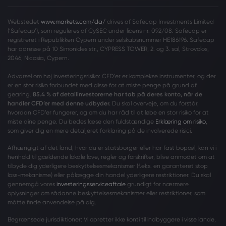
Webstedet
www.markets.com/da/
drives af Safecap Investments Limited
(‘Safecap’), som reguleres af CySEC under licens nr. 092/08. Safecap er
registreret i Republikken Cypern under selskabsnummer HE186196. Safecap
har adresse på 10 Simonides str., CYPRESS TOWER, 2. og 3. sal, Strovolos,
2046, Nicosia, Cypern.
Advarsel om høj investeringsrisiko: CFD’er er komplekse instrumenter, og der
er en stor risiko forbundet med disse for at miste penge på grund af
gearing.
85.4 % af detailinvestorerne har tab på deres konto, når de
handler CFD’er med denne udbyder.
Du skal overveje, om du forstår,
hvordan CFD’er fungerer, og om du har råd til at løbe en stor risiko for at
miste dine penge. Du bedes læse den fuldstændige
Erklæring om risiko
,
som giver dig en mere detaljeret forklaring på de involverede risici.
Afhængigt af det land, hvor du er statsborger eller har fast bopæl, kan vi i
henhold til gældende lokale love, regler og forskrifter, blive anmodet om at
tilbyde dig yderligere beskyttelsesmekanismer (f.eks. en garanteret stop
loss-mekanisme) eller pålægge din handel yderligere restriktioner. Du skal
gennemgå vores
investeringsserviceaftale
grundigt for nærmere
oplysninger om sådanne beskyttelsesmekanismer eller restriktioner, som
måtte finde anvendelse på dig.
Begrænsede jurisdiktioner: Vi opretter ikke konti til indbyggere i visse lande,