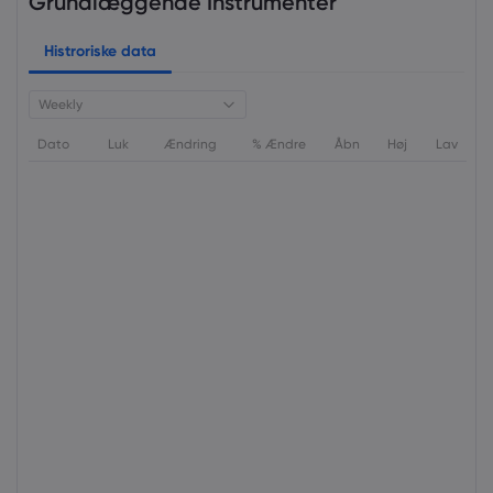
Grundlæggende Instrumenter
Histroriske data
Weekly
Dato
Luk
Ændring
% Ændre
Åbn
Høj
Lav