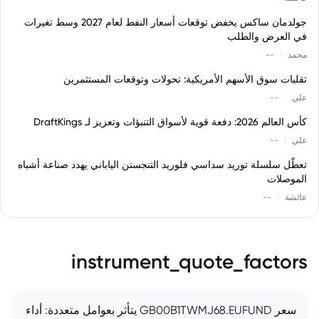
جولدمان ساكس يخفض توقعات أسعار النفط لعام 2027 وسط تغيرات
في العرض والطلب
|
محمد
--
تقلبات سوق الأسهم الأمريكية: تحولات وتوقعات المستثمرين
|
علي
--
كأس العالم 2026: دفعة قوية لأسواق التنبؤات وتعزيز لـ DraftKings
|
علي
--
تعطّل سلسلة توريد سداسي فلوريد التنجستن الياباني يهدد صناعة أشباه
الموصلات
|
عائشة
--
instrument_quote_factors
سعر GB00B1TWMJ68.EUFUND يتأثر بعوامل متعددة: أداء