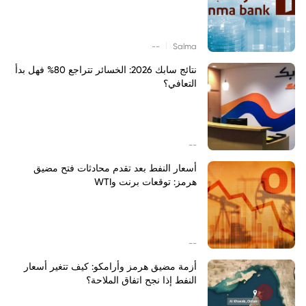
|
--
Salma
نتائج سابك 2026: الخسائر تتراجع 80% فهل بدأ
التعافي؟
--
أسعار النفط بعد تقدم محادثات فتح مضيق
هرمز: توقعات برنت وWTI
--
أزمة مضيق هرمز وأرامكو: كيف تتغير أسعار
النفط إذا نجح اتفاق الملاحة؟