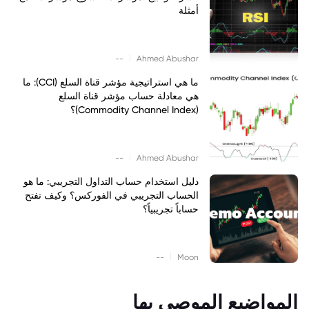
أمثلة
|
--
Ahmed Abushar
ما هي استراتيجية مؤشر قناة السلع (CCI): ما
هي معادلة حساب مؤشر قناة السلع
(Commodity Channel Index)؟
|
--
Ahmed Abushar
دليل استخدام حساب التداول التجريبي: ما هو
الحساب التجريبي في الفوركس؟ وكيف تفتح
حساباً تجريبياً؟
|
--
Moon
المواضيع الموصى بها