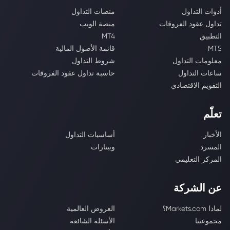
أدوات التداول
منصات التداول
تداول عقود الفروقات
منصة الويب
التطبيق
MT4
MT5
قائمة الأصول المالية
معلومات التداول
شروط التداول
ساعات التداول
حاسبة تداول عقود الفروقات
التقويم الاقتصادي
تعلّم
الأخبار
أساسيات التداول
المسرد
ويبنارات
المركز التعليمي
عن الشركة
لماذا Markets.com؟
العروض العالمية
مجموعتنا
الأسئلة الشائعة