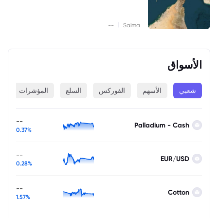
|
--
Salma
الأسواق
شعبي
الأسهم
الفوركس
السلع
المؤشرات
ا
--
Palladium - Cash
0.37%
--
EUR/USD
0.28%
--
Cotton
1.57%