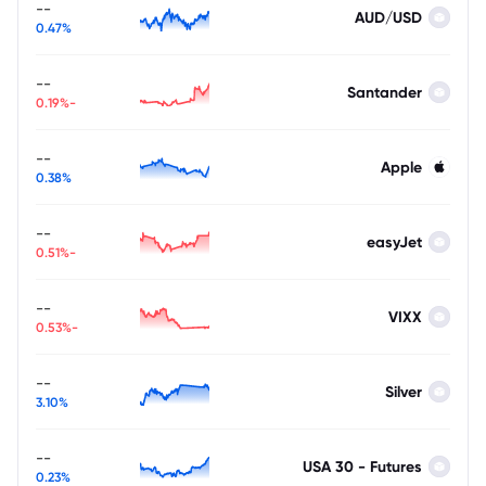
--
AUD/USD
0.47%
--
Santander
-0.19%
--
Apple
0.38%
--
easyJet
-0.51%
--
VIXX
-0.53%
--
Silver
3.10%
--
USA 30 - Futures
0.23%