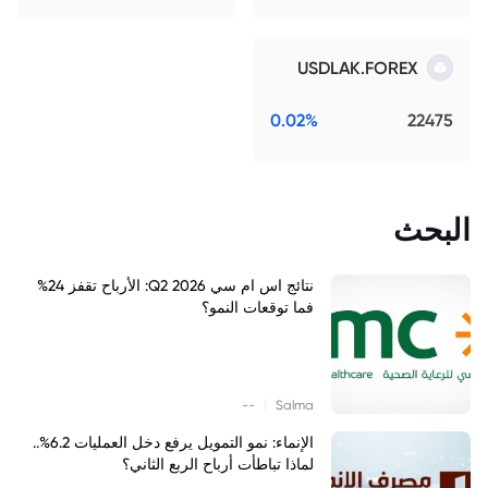
USDLAK.FOREX
0.02%
22475
البحث
نتائج اس ام سي Q2 2026: الأرباح تقفز 24%
فما توقعات النمو؟
|
--
Salma
الإنماء: نمو التمويل يرفع دخل العمليات 6.2%..
لماذا تباطأت أرباح الربع الثاني؟