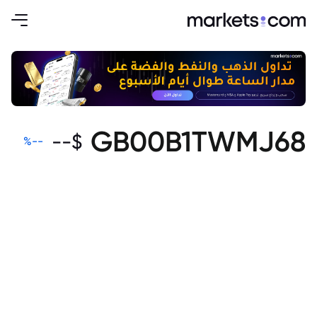
GB00B1TWMJ68
--
$
%
--