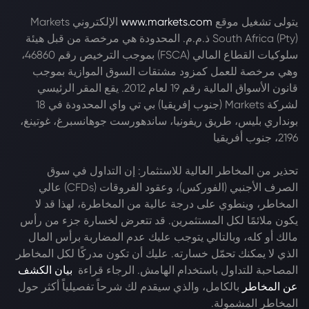
يتولى تشغيل موقع
www.markets.com
الإلكتروني Markets
South Africa (Pty) ذ.م.م. المحدودة هي مرخصة من قبل هيئة
سلوكيات القطاع المالي (FSCA) بموجب الترخيص رقم 46860،
وهي مرخصة للعمل كمزود مشتقات السوق الموازية بموجب
قانون الأسواق المالية رقم 19 لعام 2012. يقع المقر الرئيسي
لشركة Markets (جنوب إفريقيا) بي تي واي المحدودة في 18
بونداري بليس، طريق ريفونيا، ساندهورست جوهانسبرغ، غوتينغ،
2196، جنوب أفريقيا
تحذير من المخاطر العالية للاستثمار: إن التداول في سوق
الصرف الأجنبي (الفوركس)، وعقود الفروقات (CFDs) عالي
المخاطر، وينطوي على درجة عالية من المخاطرة، لهذا قد لا
يكون ملائمًا لكل المستثمرين. قد تتعرض لخسارة جزء من رأس
مالك أو كله، وبالتالي يتوجب عليك عدم المضاربة برأس المال
الذي لا يمكنك تحمّل خسارته. عليك أن تكون مدركًا لكل المخاطر
المصاحبة للتداول باستخدام الهامش. الرجاء قراءة
بيان الكشف
عن المخاطر
بالكامل، والذي سيقدم لك شرحاً تفصيلياً أكثر حول
المخاطر المشمولة.