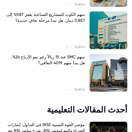
|
--
Salma
سهم الكوت للمشاريع الصناعية يقفز 9.87% إلى
0.857 دينار.. هل تبدأ مرحلة تعافٍ جديدة؟
|
--
Salma
سهم SMC عند 15 ريالاً رغم نمو الأرباح 24%..
هل يبدأ سهم 4019 التعافي؟
|
--
Salma
أحدث المقالات التعليمية
مؤشر القوة النسبية (RSI) في التداول: إشارات
الشراء والبيع لمؤشر RSI، شرح مؤشر RSI مع