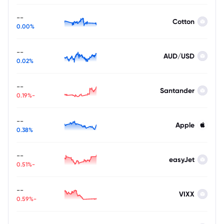
--
Cotton
0.00%
--
AUD/USD
0.02%
--
Santander
-0.19%
--
Apple
0.38%
--
easyJet
-0.51%
--
VIXX
-0.59%