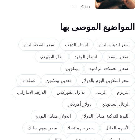
|
--
Moon
المواضيع الموصى بها
سعر الذهب اليوم
اسعار الذهب
سعر الفضة اليوم
اسعار النفط
اسعار الوقود
الغاز الطبيعي
اسعار العملات الرقمية
بيتكوين
سعر البتكوين اليوم بالدولار
تعدين بيتكوين
عملة pi
ايثريوم
الريبل
تداول الفوركس
الدرهم الاماراتي
الريال السعودي
دولار أمريكي
الليرة التركية مقابل الدولار
الدولار مقابل اليورو
الأسهم الحلال
سعر سهم تسلا
سعر سهم سابك
سهم ارامكو
سهم الراجحي
ETF