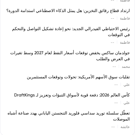
فاطمة
--
ارتداد قطاع رقائق التخزين: هل يمثل الذكاء الاصطناعي استدامة الدورة؟
|
فاطمة
--
رئيس الاحتياطي الفيدرالي الجديد: نحو إعادة تشكيل التواصل والتحكم
في التوقعات
|
فاطمة
--
جولدمان ساكس يخفض توقعات أسعار النفط لعام 2027 وسط تغيرات
في العرض والطلب
|
محمد
--
تقلبات سوق الأسهم الأمريكية: تحولات وتوقعات المستثمرين
|
علي
--
كأس العالم 2026: دفعة قوية لأسواق التنبؤات وتعزيز لـ DraftKings
|
علي
--
تعطّل سلسلة توريد سداسي فلوريد التنجستن الياباني يهدد صناعة أشباه
الموصلات
|
عائشة
--