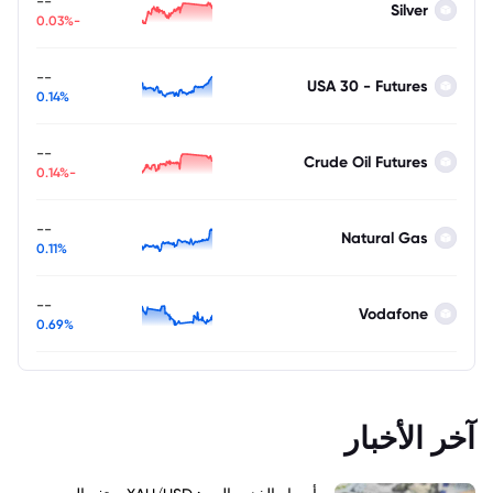
--
Silver
-0.03%
--
USA 30 - Futures
0.14%
--
Crude Oil Futures
-0.14%
--
Natural Gas
0.11%
--
Vodafone
0.69%
آخر الأخبار