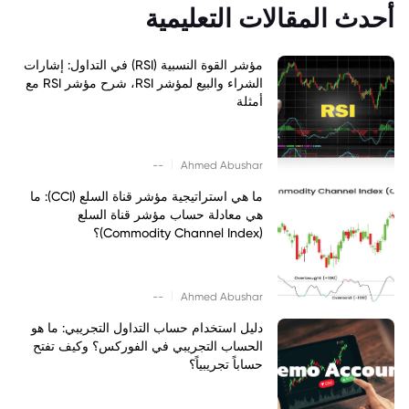
أحدث المقالات التعليمية
مؤشر القوة النسبية (RSI) في التداول: إشارات
الشراء والبيع لمؤشر RSI، شرح مؤشر RSI مع
أمثلة
|
--
Ahmed Abushar
ما هي استراتيجية مؤشر قناة السلع (CCI): ما
هي معادلة حساب مؤشر قناة السلع
(Commodity Channel Index)؟
|
--
Ahmed Abushar
دليل استخدام حساب التداول التجريبي: ما هو
الحساب التجريبي في الفوركس؟ وكيف تفتح
حساباً تجريبياً؟