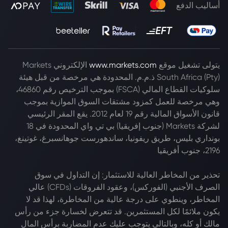
أساليب الدفع
يتولى تشغيل موقع
www.markets.com
الإلكتروني Markets
South Africa (Pty) ذ.م.م. المحدودة هي مرخصة من قبل هيئة
سلوكيات القطاع المالي (FSCA) بموجب الترخيص رقم 46860،
وهي مرخصة للعمل كمزود مشتقات السوق الموازية بموجب
قانون الأسواق المالية رقم 19 لعام 2012. يقع المقر الرئيسي
لشركة Markets (جنوب إفريقيا) بي تي واي المحدودة في 18
بونداري بليس، طريق ريفونيا، ساندهورست جوهانسبرغ، غوتينغ،
2196، جنوب أفريقيا
تحذير من المخاطر العالية للاستثمار: إن التداول في سوق
الصرف الأجنبي (الفوركس)، وعقود الفروقات (CFDs) عالي
المخاطر، وينطوي على درجة عالية من المخاطرة، لهذا قد لا
يكون ملائمًا لكل المستثمرين. قد تتعرض لخسارة جزء من رأس
مالك أو كله، وبالتالي يتوجب عليك عدم المضاربة برأس المال