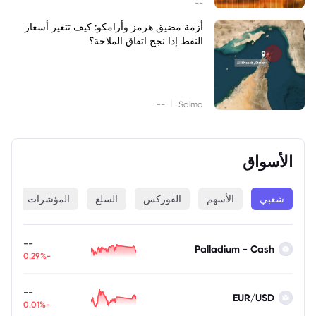
--
أزمة مضيق هرمز وأرامكو: كيف تتغير أسعار
النفط إذا نجح اتفاق الملاحة؟
|
--
Salma
الأسواق
شعبي
الأسهم
الفوركس
السلع
المؤشرات
ا
--
Palladium - Cash
-0.29%
--
EUR/USD
-0.01%