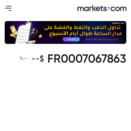
FR0007067863
--
$
%
--