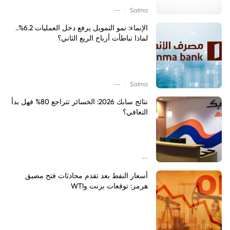
|
--
Salma
الإنماء: نمو التمويل يرفع دخل العمليات 6.2%..
لماذا تباطأت أرباح الربع الثاني؟
|
--
Salma
نتائج سابك 2026: الخسائر تتراجع 80% فهل بدأ
التعافي؟
--
أسعار النفط بعد تقدم محادثات فتح مضيق
هرمز: توقعات برنت وWTI