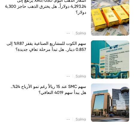
أسعار الذهب اليوم: XAU/USD يرتفع إلى
4,293.24 دولاراً.. هل يخترق الذهب حاجز 4,300
دولار؟
|
--
Salma
سهم الكوت للمشاريع الصناعية يقفز 9.87% إلى
0.857 دينار.. هل تبدأ مرحلة تعافٍ جديدة؟
|
--
Salma
سهم SMC عند 15 ريالاً رغم نمو الأرباح 24%..
هل يبدأ سهم 4019 التعافي؟
|
--
Salma