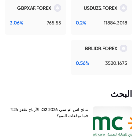
GBPXAF.FOREX
USDUZS.FOREX
3.06%
765.55
0.2%
11884.3018
BRLIDR.FOREX
0.56%
3520.1675
البحث
نتائج اس ام سي Q2 2026: الأرباح تقفز 24%
فما توقعات النمو؟