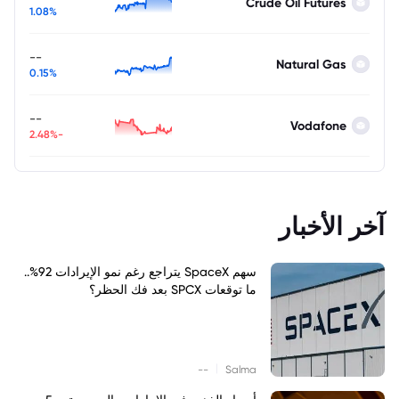
Crude Oil Futures
1.08%
--
Natural Gas
0.15%
--
Vodafone
-2.48%
آخر الأخبار
سهم SpaceX يتراجع رغم نمو الإيرادات 92%..
ما توقعات SPCX بعد فك الحظر؟
|
--
Salma