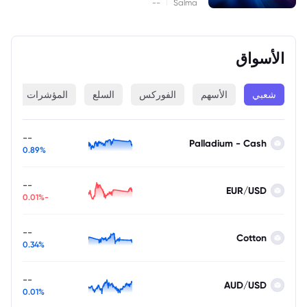
|
--
Salma
الأسواق
شعبي
الأسهم
الفوركس
السلع
المؤشرات
ا
--
Palladium - Cash
0.89%
--
EUR/USD
-0.01%
--
Cotton
0.34%
--
AUD/USD
0.01%