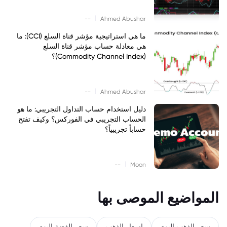
|
--
Ahmed Abushar
ما هي استراتيجية مؤشر قناة السلع (CCI): ما
هي معادلة حساب مؤشر قناة السلع
(Commodity Channel Index)؟
|
--
Ahmed Abushar
دليل استخدام حساب التداول التجريبي: ما هو
الحساب التجريبي في الفوركس؟ وكيف تفتح
حساباً تجريبياً؟
|
--
Moon
المواضيع الموصى بها
سعر الذهب اليوم
اسعار الذهب
سعر الفضة اليوم