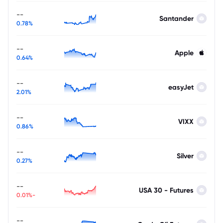
--
Santander
0.78%
--
Apple
0.64%
--
easyJet
2.01%
--
VIXX
0.86%
--
Silver
0.27%
--
USA 30 - Futures
-0.01%
--