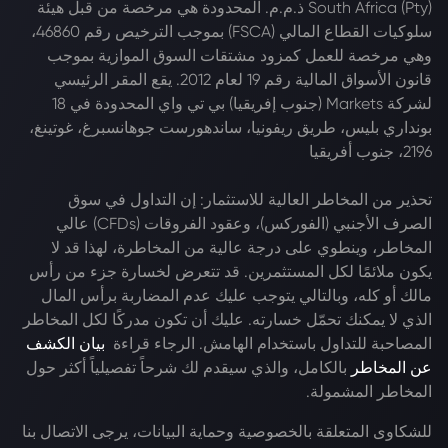
South Africa (Pty) ذ.م.م. المحدودة هي مرخصة من قبل هيئة
سلوكيات القطاع المالي (FSCA) بموجب الترخيص رقم 46860،
وهي مرخصة للعمل كمزود مشتقات السوق الموازية بموجب
قانون الأسواق المالية رقم 19 لعام 2012. يقع المقر الرئيسي
لشركة Markets (جنوب إفريقيا) بي تي واي المحدودة في 18
بونداري بليس، طريق ريفونيا، ساندهورست جوهانسبرغ، غوتينغ،
2196، جنوب أفريقيا
تحذير من المخاطر العالية للاستثمار: إن التداول في سوق
الصرف الأجنبي (الفوركس)، وعقود الفروقات (CFDs) عالي
المخاطر، وينطوي على درجة عالية من المخاطرة، لهذا قد لا
يكون ملائمًا لكل المستثمرين. قد تتعرض لخسارة جزء من رأس
مالك أو كله، وبالتالي يتوجب عليك عدم المضاربة برأس المال
الذي لا يمكنك تحمّل خسارته. عليك أن تكون مدركًا لكل المخاطر
المصاحبة للتداول باستخدام الهامش. الرجاء قراءة
بيان الكشف
عن المخاطر
بالكامل، والذي سيقدم لك شرحاً تفصيلياً أكثر حول
المخاطر المشمولة.
للشكاوى المتعلقة بالخصوصية وحماية البيانات، يرجى الاتصال بنا