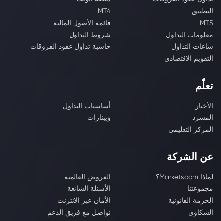
التطبيق
MT4
MT5
قائمة الأصول المالية
معلومات التداول
شروط التداول
ساعات التداول
حاسبة تداول عقود الفروقات
التقويم الاقتصادي
تعلّم
الأخبار
أساسيات التداول
المسرد
ويبنارات
المركز التعليمي
عن الشركة
لماذا Markets.com؟
العروض العالمية
مجموعتنا
الأسئلة الشائعة
الحزمة القانونية
الأمان عبر الانترنت
الشكاوى
تواصل مع فريق الدعم