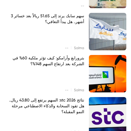
--
سهم سابك يرتد إلى 51.65 ريالاً بعد خسائر 3
أشهر.. هل يبدأ التعافي؟
|
--
Salma
بترورابغ وأرامكو: كيف تؤثر ملكية 60% في
الشركة بعد ارتفاع السهم 148%؟
|
--
Salma
نتائج stc 2026: السهم يرتفع إلى 43.80 ريال..
هل تقود السحابة والذكاء الاصطناعي مرحلة
النمو المقبلة؟