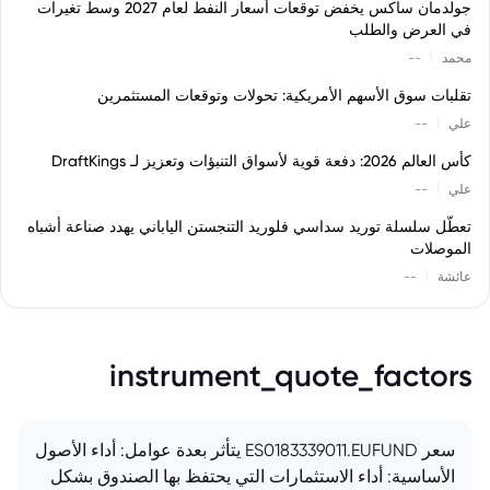
جولدمان ساكس يخفض توقعات أسعار النفط لعام 2027 وسط تغيرات
في العرض والطلب
|
محمد
--
تقلبات سوق الأسهم الأمريكية: تحولات وتوقعات المستثمرين
|
علي
--
كأس العالم 2026: دفعة قوية لأسواق التنبؤات وتعزيز لـ DraftKings
|
علي
--
تعطّل سلسلة توريد سداسي فلوريد التنجستن الياباني يهدد صناعة أشباه
الموصلات
|
عائشة
--
instrument_quote_factors
سعر ES0183339011.EUFUND يتأثر بعدة عوامل: أداء الأصول
الأساسية: أداء الاستثمارات التي يحتفظ بها الصندوق بشكل