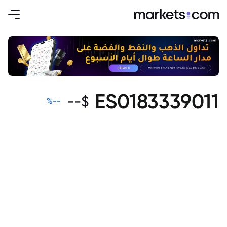
ES0183339011
--
$
%
--