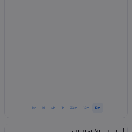
1w
1d
4h
1h
30m
15m
5m