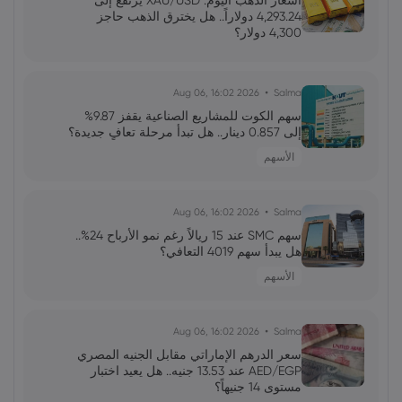
أسعار الذهب اليوم: XAU/USD يرتفع إلى
الاصطناعي استدامة الدورة؟
4,293.24 دولاراً.. هل يخترق الذهب حاجز
4,300 دولار؟
فاطمة
2026 Jun 13, 00:00
رئيس الاحتياطي الفيدرالي الجديد: نحو إعادة
2026 Aug 06, 16:02
Salma
تشكيل التواصل والتحكم في التوقعات
سهم الكوت للمشاريع الصناعية يقفز 9.87%
إلى 0.857 دينار.. هل تبدأ مرحلة تعافٍ جديدة؟
الأسهم
محمد
2026 Jun 13, 00:00
جولدمان ساكس يخفض توقعات أسعار النفط
لعام 2027 وسط تغيرات في العرض والطلب
2026 Aug 06, 16:02
Salma
سهم SMC عند 15 ريالاً رغم نمو الأرباح 24%..
هل يبدأ سهم 4019 التعافي؟
علي
2026 Jun 13, 00:00
الأسهم
تقلبات سوق الأسهم الأمريكية: تحولات
وتوقعات المستثمرين
2026 Aug 06, 16:02
Salma
سعر الدرهم الإماراتي مقابل الجنيه المصري
AED/EGP عند 13.53 جنيه.. هل يعيد اختبار
مستوى 14 جنيهاً؟