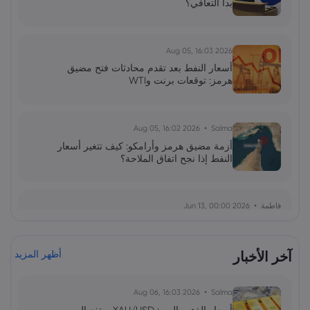
بدأ التعافي؟
2026 Aug 05, 16:03
أسعار النفط بعد تقدم محادثات فتح مضيق
هرمز: توقعات برنت وWTI
2026 Aug 05, 16:02
Salma
أزمة مضيق هرمز وأرامكو: كيف تتغير أسعار
النفط إذا نجح اتفاق الملاحة؟
فاطمة
2026 Jun 13, 00:00
بولصة الاحتياطي الفيدرالي تحت قيادة وارش:
توازن دقيق بين التضخم واستقرار السوق
آخر الأخبار
أظهر المزيد
فاطمة
2026 Jun 13, 00:00
2026 Aug 06, 16:03
Salma
ارتداد قطاع رقائق التخزين: هل يمثل الذكاء