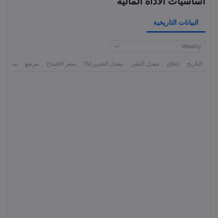
أساسيات الأداة المالية
البيانات التاريخية
Weekly
التاريخ
إغلاق
معدل التغير
معدل التغيير (%)
سعر الاقتتاح
مرتفع
منخفض