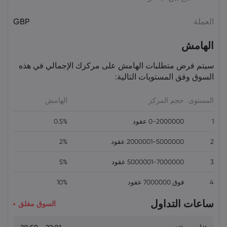
أسعار الذهب اليوم: XAU/USD يقترب من
العملة
GBP
4,300 دولار.. هل يستمر الصعود؟
السلع
الهامش
سيتم فرض متطلبات الهامش على مركزك الإجمالي في هذه
السوق وفق المستويات التالية:
المستوى
حجم المركز
الهامش
1
0-2000000 عقود
0.5%
2
2000001-5000000 عقود
2%
3
5000001-7000000 عقود
5%
4
فوق 7000000 عقود
10%
ساعات التداول
السوق مغلق