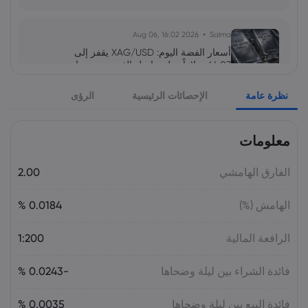
2026 Aug 06, 16:02
Salma
أسعار الفضة اليوم: XAG/USD يقفز إلى
64.07 دولاراً.. هل تواصل الفضة صعودها نحو
65 دولاراً؟
نظرة عامة
الإحصائات الرئيسية
الرؤى
السلع
معلومات
2026 Aug 05, 16:03
Salma
سهم سابك للمغذيات عند 121.30 ريال.. هل
تدعمه التوزيعات بعد تراجع الأرباح 64%؟
الفارق الهامشي
2.00
الأسهم
الهامش (%)
0.0184 %
2026 Aug 05, 16:02
Salma
الرافعة المالية
1:200
سعر اليورو مقابل الليرة التركية اليوم:
EUR/TRY قرب 55.05 ليرة.. هل يتجاوز 56؟
فائدة الشراء بين ليلة وضحاها
-0.0243 %
فائدة البيع بين ليلة وضحاها
0.0035 %
2026 Aug 05, 16:02
Salma