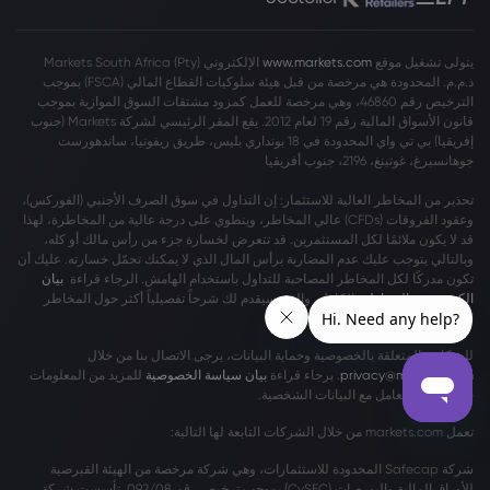
يتولى تشغيل موقع
www.markets.com
الإلكتروني Markets South Africa (Pty)
ذ.م.م. المحدودة هي مرخصة من قبل هيئة سلوكيات القطاع المالي (FSCA) بموجب
الترخيص رقم 46860، وهي مرخصة للعمل كمزود مشتقات السوق الموازية بموجب
قانون الأسواق المالية رقم 19 لعام 2012. يقع المقر الرئيسي لشركة Markets (جنوب
إفريقيا) بي تي واي المحدودة في 18 بونداري بليس، طريق ريفونيا، ساندهورست
جوهانسبرغ، غوتينغ، 2196، جنوب أفريقيا
تحذير من المخاطر العالية للاستثمار: إن التداول في سوق الصرف الأجنبي (الفوركس)،
وعقود الفروقات (CFDs) عالي المخاطر، وينطوي على درجة عالية من المخاطرة، لهذا
قد لا يكون ملائمًا لكل المستثمرين. قد تتعرض لخسارة جزء من رأس مالك أو كله،
وبالتالي يتوجب عليك عدم المضاربة برأس المال الذي لا يمكنك تحمّل خسارته. عليك أن
تكون مدركًا لكل المخاطر المصاحبة للتداول باستخدام الهامش. الرجاء قراءة
بيان
الكشف عن المخاطر
بالكامل، والذي سيقدم لك شرحاً تفصيلياً أكثر حول المخاطر
المشمولة.
للشكاوى المتعلقة بالخصوصية وحماية البيانات، يرجى الاتصال بنا من خلال
privacy@markets.com
. برجاء قراءة
بيان سياسة الخصوصية
للمزيد من المعلومات
حول كيفية التعامل مع البيانات الشخصية.
تعمل markets.com من خلال الشركات التابعة لها التالية:
شركة Safecap المحدودة للاستثمارات، وهي شركة مرخصة من الهيئة القبرصية
للأوراق المالية والبورصات (CySEC) بموجب ترخيص رقم 092/08. تأسست شركة