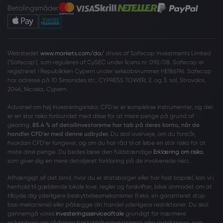
Betalingsmåder
Webstedet
www.markets.com/da/
drives af Safecap Investments Limited
(‘Safecap’), som reguleres af CySEC under licens nr. 092/08. Safecap er
registreret i Republikken Cypern under selskabsnummer HE186196. Safecap
har adresse på 10 Simonides str., CYPRESS TOWER, 2. og 3. sal, Strovolos,
2046, Nicosia, Cypern.
Advarsel om høj investeringsrisiko: CFD’er er komplekse instrumenter, og der
er en stor risiko forbundet med disse for at miste penge på grund af
gearing.
85.4 % af detailinvestorerne har tab på deres konto, når de
handler CFD’er med denne udbyder.
Du skal overveje, om du forstår,
hvordan CFD’er fungerer, og om du har råd til at løbe en stor risiko for at
miste dine penge. Du bedes læse den fuldstændige
Erklæring om risiko
,
som giver dig en mere detaljeret forklaring på de involverede risici.
Afhængigt af det land, hvor du er statsborger eller har fast bopæl, kan vi i
henhold til gældende lokale love, regler og forskrifter, blive anmodet om at
tilbyde dig yderligere beskyttelsesmekanismer (f.eks. en garanteret stop
loss-mekanisme) eller pålægge din handel yderligere restriktioner. Du skal
gennemgå vores
investeringsserviceaftale
grundigt for nærmere
oplysninger om sådanne beskyttelsesmekanismer eller restriktioner, som