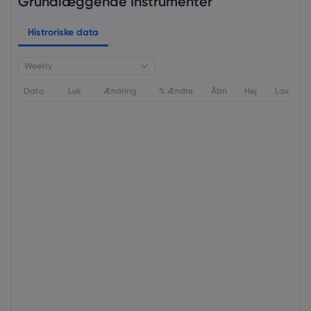
Grundlæggende Instrumenter
Histroriske data
Weekly
Dato
Luk
Ændring
% Ændre
Åbn
Høj
Lav