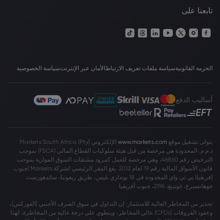
تابعنا على
الحزمة القانونية
سياسة ملفات تعريف الارتباط
الأمان عبر الإنترنت
سياسة الخصوصية
أساليب الدفع
يتولى تشغيل موقع
www.markets.com
الإلكتروني Markets South Africa (Pty)
ذ.م.م. المحدودة هي مرخصة من قبل هيئة سلوكيات القطاع المالي (FSCA) بموجب
الترخيص رقم 46860، وهي مرخصة للعمل كمزود مشتقات السوق الموازية بموجب
قانون الأسواق المالية رقم 19 لعام 2012. يقع المقر الرئيسي لشركة Markets (جنوب
إفريقيا) بي تي واي المحدودة في 18 بونداري بليس، طريق ريفونيا، ساندهورست
جوهانسبرغ، غوتينغ، 2196، جنوب أفريقيا
تحذير من المخاطر العالية للاستثمار: إن التداول في سوق الصرف الأجنبي (الفوركس)،
وعقود الفروقات (CFDs) عالي المخاطر، وينطوي على درجة عالية من المخاطرة، لهذا