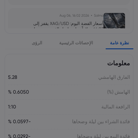
2026 Aug 06, 16:02
Salma
أسعار الفضة اليوم: XAG/USD يقفز إلى
64.07 دولاراً.. هل تواصل الفضة صعودها نحو
65 دولاراً؟
نظرة عامة
الإحصائات الرئيسية
الرؤى
السلع
معلومات
2026 Aug 05, 16:03
Salma
سهم سابك للمغذيات عند 121.30 ريال.. هل
تدعمه التوزيعات بعد تراجع الأرباح 64%؟
الفارق الهامشي
5.28
الأسهم
الهامش (%)
0.6050 %
2026 Aug 05, 16:02
Salma
الرافعة المالية
1:10
سعر اليورو مقابل الليرة التركية اليوم:
EUR/TRY قرب 55.05 ليرة.. هل يتجاوز 56؟
فائدة الشراء بين ليلة وضحاها
-0.0597 %
فائدة البيع بين ليلة وضحاها
-0.0292 %
2026 Aug 05, 16:02
Salma