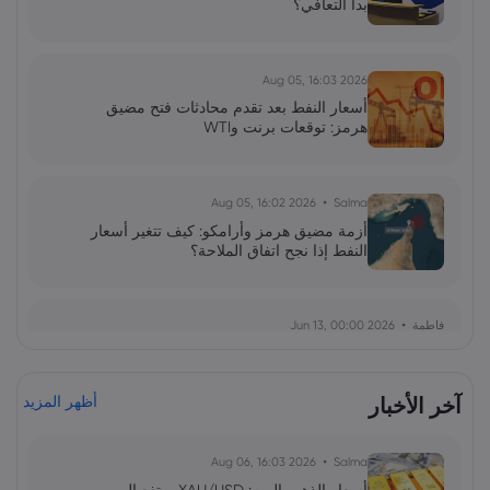
بدأ التعافي؟
2026 Aug 05, 16:03
أسعار النفط بعد تقدم محادثات فتح مضيق
هرمز: توقعات برنت وWTI
2026 Aug 05, 16:02
Salma
أزمة مضيق هرمز وأرامكو: كيف تتغير أسعار
النفط إذا نجح اتفاق الملاحة؟
فاطمة
2026 Jun 13, 00:00
بولصة الاحتياطي الفيدرالي تحت قيادة وارش:
توازن دقيق بين التضخم واستقرار السوق
آخر الأخبار
أظهر المزيد
فاطمة
2026 Jun 13, 00:00
2026 Aug 06, 16:03
Salma
ارتداد قطاع رقائق التخزين: هل يمثل الذكاء