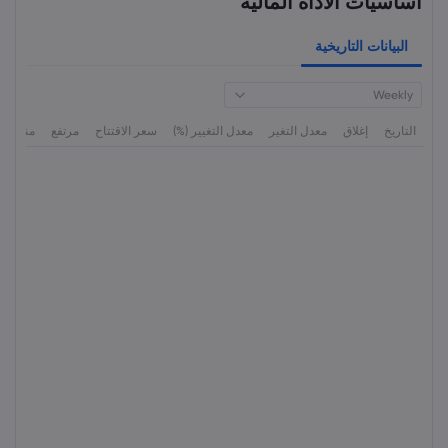
أساسيات الأداة المالية
البيانات التاريخية
Weekly
التاريخ
إغلاق
معدل التغير
معدل التغيير (%)
سعر الاقتتاح
مرتفع
منخفض