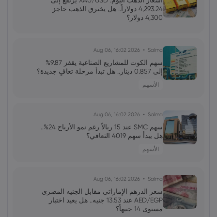
أسعار الذهب اليوم: XAU/USD يرتفع إلى
الاصطناعي استدامة الدورة؟
4,293.24 دولاراً.. هل يخترق الذهب حاجز
4,300 دولار؟
فاطمة
2026 Jun 13, 00:00
رئيس الاحتياطي الفيدرالي الجديد: نحو إعادة
2026 Aug 06, 16:02
Salma
تشكيل التواصل والتحكم في التوقعات
سهم الكوت للمشاريع الصناعية يقفز 9.87%
إلى 0.857 دينار.. هل تبدأ مرحلة تعافٍ جديدة؟
الأسهم
محمد
2026 Jun 13, 00:00
جولدمان ساكس يخفض توقعات أسعار النفط
لعام 2027 وسط تغيرات في العرض والطلب
2026 Aug 06, 16:02
Salma
سهم SMC عند 15 ريالاً رغم نمو الأرباح 24%..
هل يبدأ سهم 4019 التعافي؟
علي
2026 Jun 13, 00:00
الأسهم
تقلبات سوق الأسهم الأمريكية: تحولات
وتوقعات المستثمرين
2026 Aug 06, 16:02
Salma
سعر الدرهم الإماراتي مقابل الجنيه المصري
AED/EGP عند 13.53 جنيه.. هل يعيد اختبار
مستوى 14 جنيهاً؟