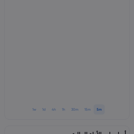
1w
1d
4h
1h
30m
15m
5m