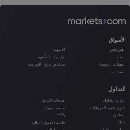
الأسواق
الفوركس
الأسهم
السلع
مؤشرات الأسهم
العملات الرقمية
صناديق تداول البورصة
السندات
التداول
أدوات التداول
منصات التداول
تداول عقود الفروقات
منصة الويب
التطبيق
MT4
MT5
قائمة الأصول المالية