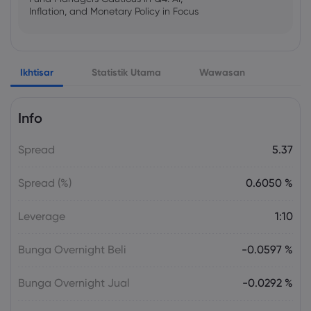
Inflation, and Monetary Policy in Focus
Emma Rose
2025 Oct 25, 00:00
Ikhtisar
Statistik Utama
Wawasan
US Government Shutdown Threatens
October Inflation Data Release
Info
Sophia Claire
2025 Oct 24, 00:00
Spread
5.37
US-EU Relations: Russia Sanctions Unite
Despite Trade Tensions
Spread (%)
0.6050 %
Emma Rose
2025 Oct 24, 00:00
Leverage
1:10
BOJ Warns of Japan Stock Market
Overheating, U.S. Trade Policy Risk
Bunga Overnight Beli
-0.0597 %
Bunga Overnight Jual
-0.0292 %