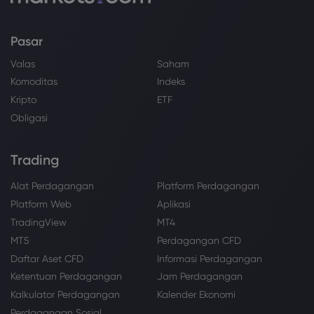
Pasar
Valas
Saham
Komoditas
Indeks
Kripto
ETF
Obligasi
Trading
Alat Perdagangan
Platform Perdagangan
Platform Web
Aplikasi
TradingView
MT4
MT5
Perdagangan CFD
Daftar Aset CFD
Informasi Perdagangan
Ketentuan Perdagangan
Jam Perdagangan
Kalkulator Perdagangan
Kalender Ekonomi
Perdagangan Sosial