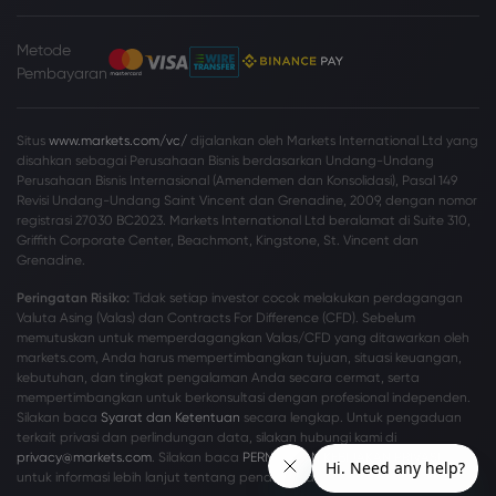
Metode
Pembayaran
Situs
www.markets.com/vc/
dijalankan oleh Markets International Ltd yang
disahkan sebagai Perusahaan Bisnis berdasarkan Undang-Undang
Perusahaan Bisnis Internasional (Amendemen dan Konsolidasi), Pasal 149
Revisi Undang-Undang Saint Vincent dan Grenadine, 2009, dengan nomor
registrasi 27030 BC2023. Markets International Ltd beralamat di Suite 310,
Griffith Corporate Center, Beachmont, Kingstone, St. Vincent dan
Grenadine.
Peringatan Risiko:
Tidak setiap investor cocok melakukan perdagangan
Valuta Asing (Valas) dan Contracts For Difference (CFD). Sebelum
memutuskan untuk memperdagangkan Valas/CFD yang ditawarkan oleh
markets.com, Anda harus mempertimbangkan tujuan, situasi keuangan,
kebutuhan, dan tingkat pengalaman Anda secara cermat, serta
mempertimbangkan untuk berkonsultasi dengan profesional independen.
Silakan baca
Syarat dan Ketentuan
secara lengkap. Untuk pengaduan
terkait privasi dan perlindungan data, silakan hubungi kami di
privacy@markets.com
. Silakan baca
PERNYATAAN KEBIJAKAN PRIVASI
kami
untuk informasi lebih lanjut tentang penanganan data pribadi.