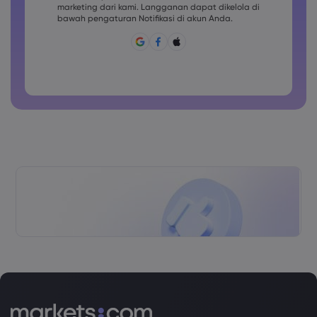
marketing dari kami. Langganan dapat dikelola di
Sandi harus berisi ~!@#£%^&amp;*()_-+=:;&lt;&gt;{,[]?,.
bawah pengaturan Notifikasi di akun Anda.
Kata sandi tidak boleh berupa hal yang umum digunakan
Kata sandi tidak boleh berisi karakter non-latin
Kata sandi tidak boleh berisi spasi