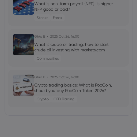
What is non-farm payroll (NFP): Is higher
NFP good or bad?
Stocks
Forex
Ghko B
2025 Oct 26, 16:00
What is crude oil trading: how to start
crude oil investing with markets.com
Commodities
Ghko B
2025 Oct 26, 16:00
Crypto trading basics: What is PooCoin,
should you buy PooCoin Token 2026?
Crypto
CFD Trading