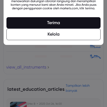
menawarkan dukungan obrolan langsung dan menampilkan
konten yang menurut kami akan Anda minati. Jika Anda puas
dengan penggunaan cookie oleh markets.com, klik terima.
Instrumen Terkait
Aset
Jual
Beli
Ubah (%)
Terima
Kelola
view_all_instruments
Tampilkan lebih
latest_education_articles
banyak
Ghko B
2025 Oct 26, 16:00