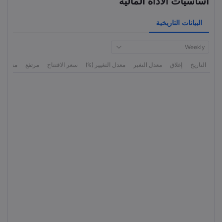
أساسيات الأداة المالية
البيانات التاريخية
Weekly
التاريخ
إغلاق
معدل التغير
معدل التغيير (%)
سعر الاقتتاح
مرتفع
منخفض