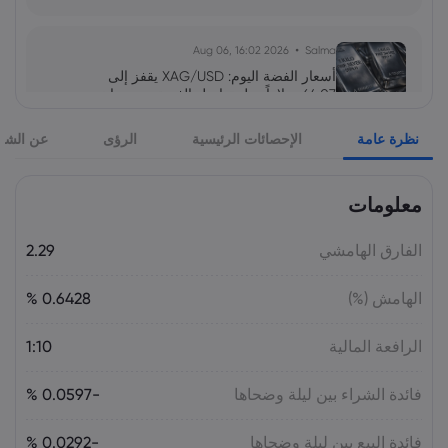
2026 Aug 06, 16:02
Salma
أسعار الفضة اليوم: XAG/USD يقفز إلى
64.07 دولاراً.. هل تواصل الفضة صعودها نحو
65 دولاراً؟
نظرة عامة
الإحصائات الرئيسية
الرؤى
عن الشر
السلع
معلومات
2026 Aug 05, 16:03
Salma
سهم سابك للمغذيات عند 121.30 ريال.. هل
تدعمه التوزيعات بعد تراجع الأرباح 64%؟
الفارق الهامشي
2.29
الأسهم
الهامش (%)
0.6428 %
2026 Aug 05, 16:02
Salma
الرافعة المالية
1:10
سعر اليورو مقابل الليرة التركية اليوم:
EUR/TRY قرب 55.05 ليرة.. هل يتجاوز 56؟
فائدة الشراء بين ليلة وضحاها
-0.0597 %
فائدة البيع بين ليلة وضحاها
-0.0292 %
2026 Aug 05, 16:02
Salma