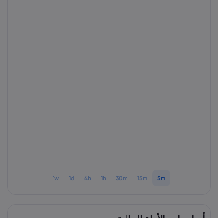
1w
1d
4h
1h
30m
15m
5m