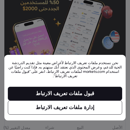
نحن نستخدم ملفات تعريف الارتباط لأغراض معينة مثل تقديم الدردشة
الحية للدعم، وعرض المحتوى الذي نعتقد أنك ستهتم به. فإذا كنت راضيًا عن
استخدام markets.com لملفات تعريف الارتباط، انقر على "قبول ملفات
تعريف الارتباط".
قبول ملفات تعريف الارتباط
إدارة ملفات تعريف الارتباط
أدوات مالية ذات صلة
الأصل
البيع
شراء
معدل التغيير (%)