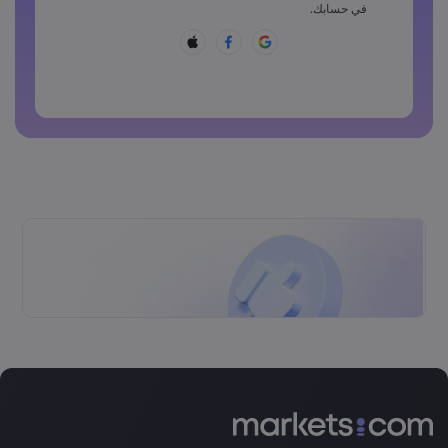
يجب أن تتضمن كلمة المرور أحد هذه الرموز ~!@#£%^&amp;*
في حسابك.
()_-+=:;&lt;&gt;{,[]?,.
لا يمكن أن تكون كلمة المرور شائعة الاستخدام
لا يمكن أن تتضمن كلمة المرور حروفًا غير لاتينية
لا يمكن أن تتضمن كلمة المرور مسافات