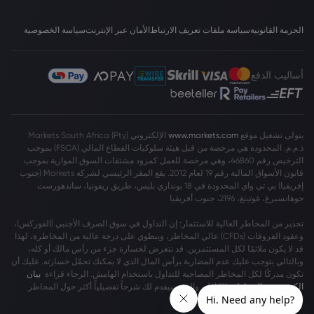
الحزمة القانونية
سياسة ملفات تعريف الارتباط
الأمان عبر الإنترنت
سياسة الخصوصية
أساليب الدفع
يتولى تشغيل موقع
www.markets.com
الإلكتروني Markets South Africa (Pty)
ذ.م.م. المحدودة هي مرخصة من قبل هيئة سلوكيات القطاع المالي (FSCA) بموجب
الترخيص رقم 46860، وهي مرخصة للعمل كمزود مشتقات السوق الموازية بموجب
قانون الأسواق المالية رقم 19 لعام 2012. يقع المقر الرئيسي لشركة Markets (جنوب
إفريقيا) بي تي واي المحدودة في 18 بونداري بليس، طريق ريفونيا، ساندهورست
جوهانسبرغ، غوتينغ، 2196، جنوب أفريقيا
تحذير من المخاطر العالية للاستثمار: إن التداول في سوق الصرف الأجنبي (الفوركس)،
وعقود الفروقات (CFDs) عالي المخاطر، وينطوي على درجة عالية من المخاطرة، لهذا
قد لا يكون ملائمًا لكل المستثمرين. قد تتعرض لخسارة جزء من رأس مالك أو كله،
وبالتالي يتوجب عليك عدم المضاربة برأس المال الذي لا يمكنك تحمّل خسارته. عليك أن
تكون مدركًا لكل المخاطر المصاحبة للتداول باستخدام الهامش. الرجاء قراءة
بيان
الكشف عن المخاطر
بالكامل، والذي سيقدم لك شرحاً تفصيلياً أكثر حول المخاطر
المشمولة.