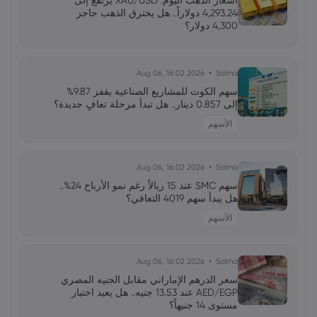
أسعار الذهب اليوم: XAU/USD يرتفع إلى
الاقتصادية المرتبطة به
4,293.24 دولاراً.. هل يخترق الذهب حاجز
4,300 دولار؟
فاطمة
2026 Jun 04, 00:00
SpaceX تستعد لطرح عام أولي تاريخي بـ 1.75
2026 Aug 06, 16:02
Salma
تريليون دولار: ثورة في أسواق رأس المال
سهم الكوت للمشاريع الصناعية يقفز 9.87%
إلى 0.857 دينار.. هل تبدأ مرحلة تعافٍ جديدة؟
الأسهم
فاطمة
2026 Apr 15, 08:24
دمج SpaceX و Tesla: تصور "الصفقة النهائية"
والمخاوف التنظيمية
2026 Aug 06, 16:02
Salma
سهم SMC عند 15 ريالاً رغم نمو الأرباح 24%..
هل يبدأ سهم 4019 التعافي؟
فاطمة
2026 Apr 15, 08:23
الأسهم
الكشف المالي لمرشح الاحتياطي الفيدرالي
كيفن وارش: ثروة هائلة وتدقيق مكثف
2026 Aug 06, 16:02
Salma
سعر الدرهم الإماراتي مقابل الجنيه المصري
AED/EGP عند 13.53 جنيه.. هل يعيد اختبار
مستوى 14 جنيهاً؟