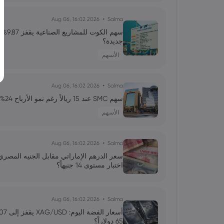
2026 Aug 06, 16:02
Salma
أحمد
2025 Dec 05, 21:00
جديدة؟
Mugafi تتعاون مع Avalanche لترميز الملكية الفكرية الترفيهية على البلوك تشين
الأسهم
عائشة
2025 Nov 18, 09:30
2026 Aug 06, 16:02
Salma
آرك إنفست تزيد حصتها في بوليش وسط تراجع سوق ال
سهم SMC عند 15 ريالاً رغم نمو الأرباح 24%.. هل يبدأ سهم 4019 التعافي؟
الأسهم
2026 Aug 06, 16:02
Salma
اختبار مستوى 14 جنيهاً؟
2026 Aug 06, 16:02
Salma
65 دولاراً؟