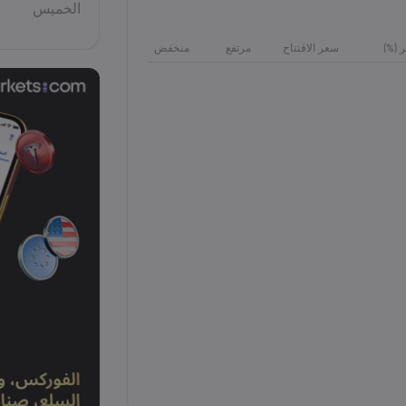
الخميس
ر (%)
سعر الاقتتاح
مرتفع
منخفض