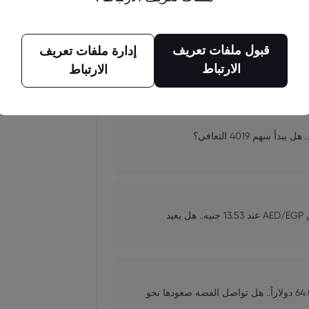
سهم الكوت للمشاريع الصناعية يقفز 9.87% إلى 0.857 دينار.. هل تبدأ مرحلة تعافٍ
قبول ملفات تعريف
إدارة ملفات تعريف
الارتباط
الارتباط
عملات المشفرة
سعر الدرهم الإماراتي مقابل الجنيه المصري AED/EGP عند 13.53 جنيه.. هل يعيد
أسعار الفضة اليوم: XAG/USD يقفز إلى 64.07 دولاراً.. هل تواصل الفضة صعودها نحو