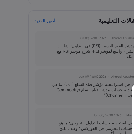
لات التعليمية
أظهر المزيد
2026 Jun 09, 16:00
Ahmed Abusha
مؤشر القوة النسبية (RSI) في التداول: إشارات
الشراء والبيع لمؤشر RSI، شرح مؤشر RSI مع
مثلة
2026 Jun 09, 16:00
Ahmed Abusha
ما هي استراتيجية مؤشر قناة السلع (CCI): ما هي
معادلة حساب مؤشر قناة السلع (Commodity
Channel Inde)؟
2026 Jun 08, 16:00
Moo
ليل استخدام حساب التداول التجريبي: ما هو
لحساب التجريبي في الفوركس؟ وكيف تفتح
ساباً تجريبياً؟