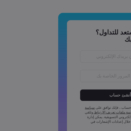
عد للتداول؟
ك
يجب أن يكون طول كلمة المرور ما بين 6 إلى 15
لمة المرور رمز عددي واحد على
حساب ، فإنك توافق على
سياسة
لمة المرور رمز واحد بأحرف كبيرة
ة ملفات تعريف الارتباط
وتلقي
إلكتروني التسويقية. يمكن إدارة
لمة المرور رمز واحد بأحرف صغيرة
خلال إعدادات الإشعارات في
لمة المرور أحد هذه الرموز ~!@#£