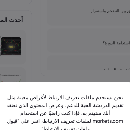
ق بين التضخم واستقرار
أحدث المقا
r
استدامة الدورة؟
أ
كية رغم المخاوف
r
أظهر المزيد
x
نحن نستخدم ملفات تعريف الارتباط لأغراض معينة مثل
واذ على حصة في طوكيو مارين
تقديم الدردشة الحية للدعم، وعرض المحتوى الذي نعتقد
n
أنك ستهتم به. فإذا كنت راضيًا عن استخدام
أسعار الذهب اليوم: XAU/USD يرتفع إلى 4,293.24 دولاراً.. هل يخترق الذهب حاجز
د
markets.com لملفات تعريف الارتباط، انقر على "قبول
ا
ملفات تعريف الارتباط".
ف جريئة لعام 2026
ح