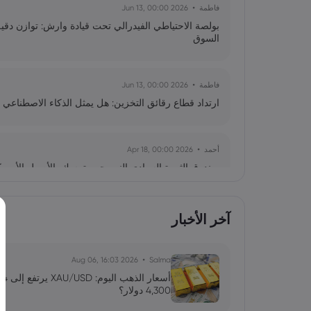
فاطمة
2026 Jun 13, 00:00
بولصة الاحتياطي الفيدرالي تحت قيادة وارش: توازن دقي
السوق
فاطمة
2026 Jun 13, 00:00
ارتداد قطاع رقائق التخزين: هل يمثل الذكاء الاصطناعي 
أحمد
2026 Apr 18, 00:00
صندوق الثروة السيادي النرويجي يتمسك بالأصول الأمري
الجيوسياسية والاقتصادية
آخر الأخبار
محمد
2026 Mar 24, 00:00
بيركشاير هاثاواي تعزز استثماراتها في اليابان بالاستح
2026 Aug 06, 16:03
Salma
4,300 دولار؟
محمد
2025 Dec 06, 05:41
توم لي: دورة العملات المشفرة الفائقة لا تزال قائمة وأهدا