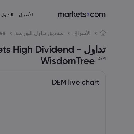
الأسواق
التداول
عن Markets.com
منصات التداول
المنتجات
لغة
الأسواق
صناديق تداول البورصة
ree
منصة الويب
لماذا Markets.com؟
تداول s High Dividend
English
English
الأسهم
English (EU)
English (Global)
التطبيق
العروض العالمية
Español
Deutsch
WisdomTree
DEM
مؤشرات الأسهم
MT4
مجموعتنا
Spanish (Latam)
German
العربية
Nederlands
MT5
الجوائز والأخبار الإعلامية
صناديق تداول ال
Arabic
Dutch
简体中文
繁體中文
Simplified Chinese
Traditional Chinese
DEM live chart
한국어
Bahasa Indonesia
Korean
Indonesian