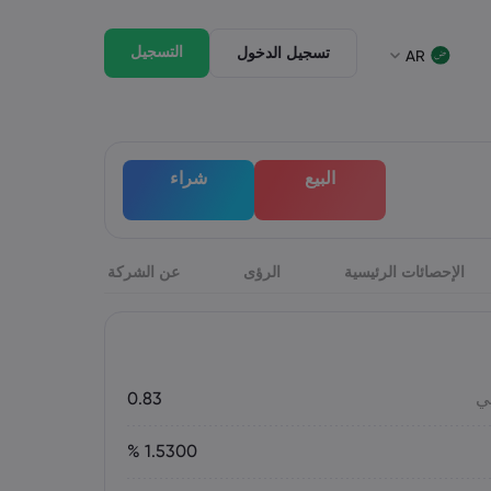
التسجيل
تسجيل الدخول
AR
جيل الخروج
الحزمة القانونية
وق
لحزمة القانونية
English
English
البيع
شراء
English (St. Vincent)
English (ZA)
Italiano
Dansk
Italian
Danish
ภาษาไทย
Bahasa Melayu
Thai
Malay
हिन्दी
الإحصائات الرئيسية
الرؤى
Português
عن الشركة
Portuguese
Hindi
ي
0.83
1.5300 %