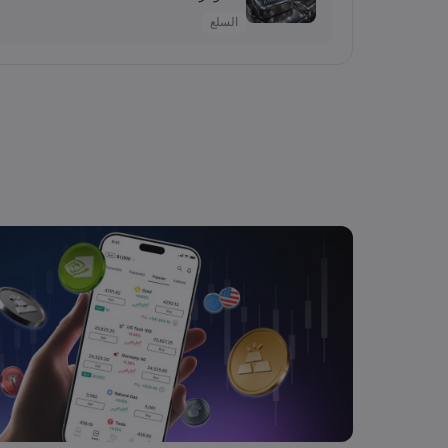
السلع
2026 Aug 05, 16:03
Salma
سهم سابك للمغذيات عند 121.30 ريال.. هل تدعمه التوزيعات بعد تراجع الأرباح 64%؟
الأسهم
2026 Aug 05, 16:02
Salma
سعر اليورو مقابل الليرة التركية اليوم: EUR/TRY قرب 55.05 ليرة.. هل يتجاوز 56؟
2026 Aug 05, 16:02
Salma
أسعار الذهب اليوم: XAU/USD يقترب من 4,300 دولار.. هل يستمر الصعود؟
السلع