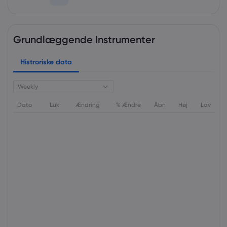
Grundlæggende Instrumenter
Histroriske data
Weekly
Dato
Luk
Ændring
% Ændre
Åbn
Høj
Lav