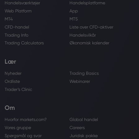
Handelsværktøjer
Handelsplatforme
Web Platform
App
MT4
MT5
CFD-handel
Liste over CFD-aktiver
Trading Info
Handelsvilkår
Trading Calculators
Økonomisk kalender
Lær
Nyheder
Trading Basics
Ordliste
Webinarer
Trader’s Clinic
Om
Hvorfor markets.com?
Global handel
Vores gruppe
Careers
Spørgsmål og svar
Juridisk pakke