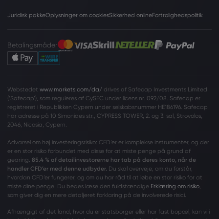
Juridisk pakke
Oplysninger om cookies
Sikkerhed online
Fortrolighedspolitik
Betalingsmåder
Webstedet
www.markets.com/da/
drives af Safecap Investments Limited
(‘Safecap’), som reguleres af CySEC under licens nr. 092/08. Safecap er
registreret i Republikken Cypern under selskabsnummer HE186196. Safecap
har adresse på 10 Simonides str., CYPRESS TOWER, 2. og 3. sal, Strovolos,
2046, Nicosia, Cypern.
Advarsel om høj investeringsrisiko: CFD’er er komplekse instrumenter, og der
er en stor risiko forbundet med disse for at miste penge på grund af
gearing.
85.4 % af detailinvestorerne har tab på deres konto, når de
handler CFD’er med denne udbyder.
Du skal overveje, om du forstår,
hvordan CFD’er fungerer, og om du har råd til at løbe en stor risiko for at
miste dine penge. Du bedes læse den fuldstændige
Erklæring om risiko
,
som giver dig en mere detaljeret forklaring på de involverede risici.
Afhængigt af det land, hvor du er statsborger eller har fast bopæl, kan vi i