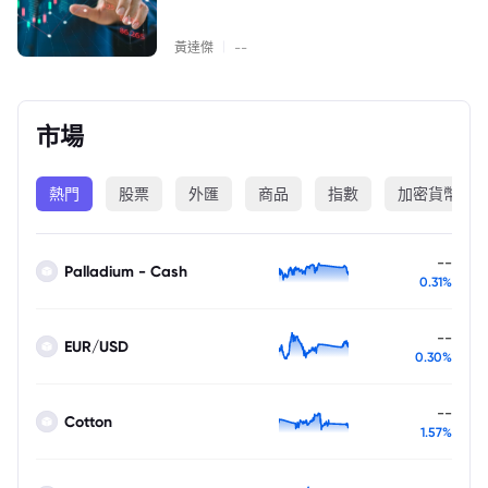
|
黃達傑
--
市場
熱門
股票
外匯
商品
指數
加密貨幣
--
Palladium - Cash
0.31%
--
EUR/USD
0.30%
--
Cotton
1.57%
--