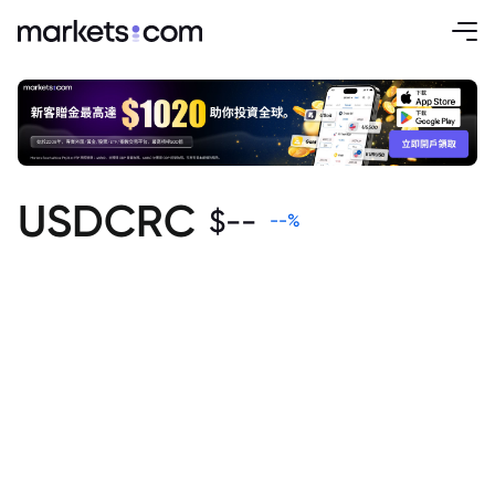
USDCRC
$
--
--
%