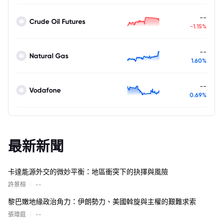
--
Crude Oil Futures
-1.15%
--
Natural Gas
1.60%
--
Vodafone
0.69%
最新新聞
卡達能源外交的微妙平衡：地區衝突下的抉擇與風險
|
許景桓
--
黎巴嫩地緣政治角力：伊朗勢力、美國斡旋與主權的艱難求索
|
張瑋庭
--