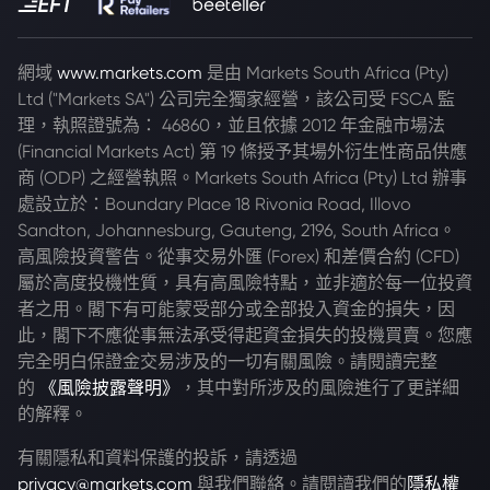
網域
www.markets.com
是由 Markets South Africa (Pty)
Ltd ("Markets SA") 公司完全獨家經營，該公司受 FSCA 監
理，執照證號為： 46860，並且依據 2012 年金融市場法
(Financial Markets Act) 第 19 條授予其場外衍生性商品供應
商 (ODP) 之經營執照。Markets South Africa (Pty) Ltd 辦事
處設立於：Boundary Place 18 Rivonia Road, Illovo
Sandton, Johannesburg, Gauteng, 2196, South Africa。
高風險投資警告。從事交易外匯 (Forex) 和差價合約 (CFD)
屬於高度投機性質，具有高風險特點，並非適於每一位投資
者之用。閣下有可能蒙受部分或全部投入資金的損失，因
此，閣下不應從事無法承受得起資金損失的投機買賣。您應
完全明白保證金交易涉及的一切有關風險。請閱讀完整
的
《風險披露聲明》
，其中對所涉及的風險進行了更詳細
的解釋。
有關隱私和資料保護的投訴，請透過
privacy@markets.com
與我們聯絡。請閱讀我們的
隱私權