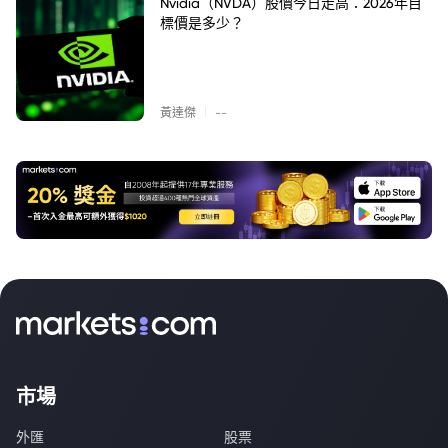
Nvidia（NVDA）股價今日走高：2026年目
標價是多少？
|
黃達傑
--
市場
外匯
股票