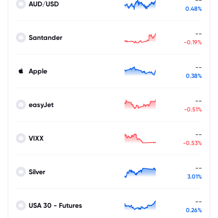
AUD/USD
0.48%
--
Santander
-0.19%
--
Apple
0.38%
--
easyJet
-0.51%
--
VIXX
-0.53%
--
Silver
3.01%
--
USA 30 - Futures
0.26%