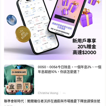
0050、0056今日除息，一個年息2%、一個
年息超過10%，你該怎麼選？
|
Christine Voong
--
聯準會新時代：鮑爾繼任者沃許在通膨與市場擔憂下釋放謹慎信號