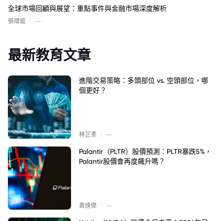
全球市場回顧與展望：重點事件與金融市場深度解析
|
張瑋庭
--
最新教育文章
進階交易策略：多頭部位 vs. 空頭部位，哪
個更好？
|
林芷柔
--
Palantir（PLTR）股價預測：PLTR暴跌5%，
Palantir股價會再度飆升嗎？
|
黃達傑
--