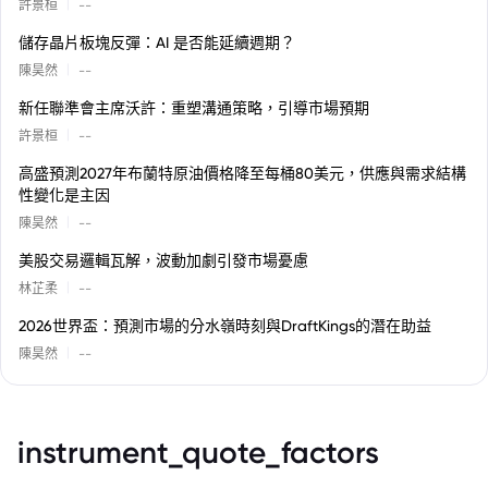
|
許景桓
--
儲存晶片板塊反彈：AI 是否能延續週期？
|
陳昊然
--
新任聯準會主席沃許：重塑溝通策略，引導市場預期
|
許景桓
--
高盛預測2027年布蘭特原油價格降至每桶80美元，供應與需求結構
性變化是主因
|
陳昊然
--
美股交易邏輯瓦解，波動加劇引發市場憂慮
|
林芷柔
--
2026世界盃：預測市場的分水嶺時刻與DraftKings的潛在助益
|
陳昊然
--
instrument_quote_factors