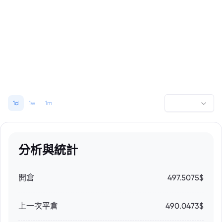
1d
1w
1m
分析與統計
開倉
497.5075$
上一次平倉
490.0473$