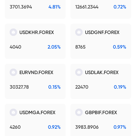
3701.3694
4.81%
12661.2344
0.72%
USDKHR.FOREX
USDGNF.FOREX
4040
2.05%
8765
0.59%
EURVND.FOREX
USDLAK.FOREX
30327.78
0.15%
22470
0.19%
USDMGA.FOREX
GBPBIF.FOREX
4260
0.92%
3983.8906
0.97%