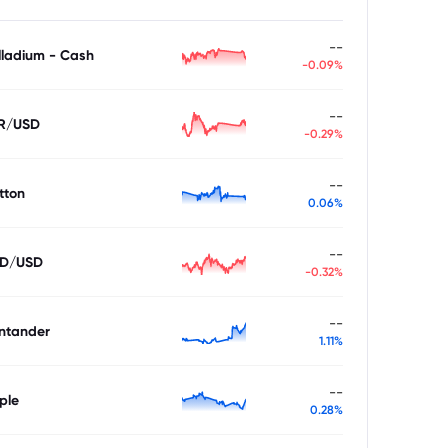
--
lladium - Cash
-0.09%
--
R/USD
-0.29%
--
tton
0.06%
--
D/USD
-0.32%
--
ntander
1.11%
--
ple
0.28%