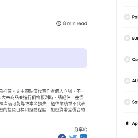
Pa
8 min read
EU
Co
，供應鏈與需求端變革下的市場新格
AU
易推薦。文中觀點僅代表作者個人立場，不一
外匯和大宗商品並進行價格預測時，請記住，差價
Sa
。槓桿產品可能導致本金損失。過往業績並不代表
您的投資目標和經驗程度。加密貨幣差價合約
Ap
分享給