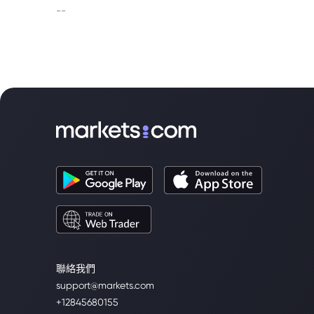
--
聯絡我們
support@markets.com
+12845680155