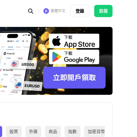
登錄
註冊
繁體中文
股票
外匯
商品
指數
加密貨幣
交易所買