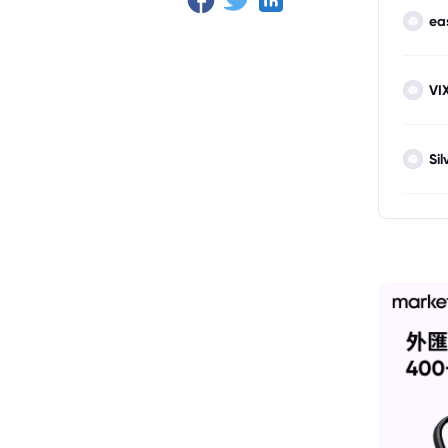
ea
VI
Sil