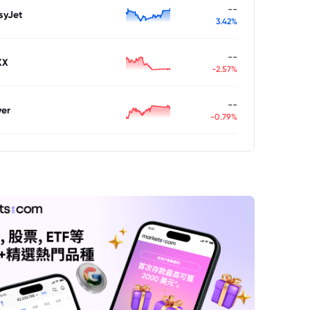
--
syJet
3.42%
--
XX
-2.57%
--
ver
-0.79%