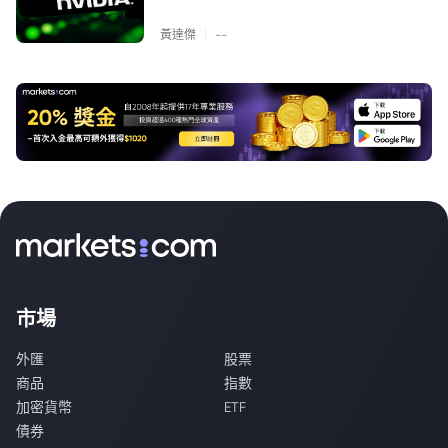
|
黃達傑
--
市場
外匯
股票
商品
指數
加密貨幣
ETF
債券