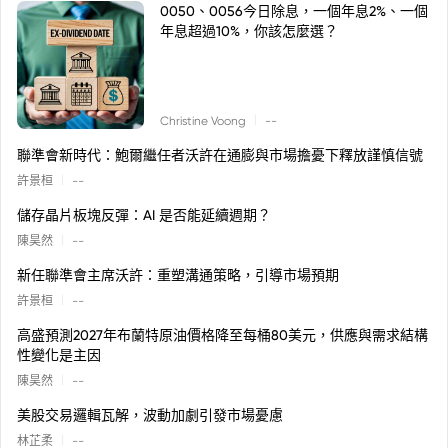
0050、0056今日除息，一個年息2%、一個
年息超過10%，你該怎麼選？
|
Christine Voong
--
聯準會新時代：鮑爾繼任者沃許在通膨與市場擔憂下釋放謹慎信號
|
許景桓
--
儲存晶片板塊反彈：AI 是否能延續週期？
|
陳昊然
--
新任聯準會主席沃許：重塑溝通策略，引導市場預期
|
許景桓
--
高盛預測2027年布蘭特原油價格降至每桶80美元，供應與需求結構
性變化是主因
|
陳昊然
--
美股交易邏輯瓦解，波動加劇引發市場憂慮
|
林芷柔
--