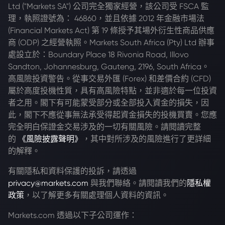
Ltd ("Markets SA") 公司完全獨家經營，該公司受 FSCA 監
理，執照證號為： 46860，並且依據 2012 年金融市場法
(Financial Markets Act) 第 19 條授予其場外衍生性商品供應
商 (ODP) 之經營執照。Markets South Africa (Pty) Ltd 辦事
處設立於：Boundary Place 18 Rivonia Road, Illovo
Sandton, Johannesburg, Gauteng, 2196, South Africa。
高風險投資警告。從事交易外匯 (Forex) 和差價合約 (CFD)
屬於高度投機性質，具有高風險特點，並非適於每一位投資
者之用。閣下有可能蒙受部分或全部投入資金的損失，因
此，閣下不應從事無法承受得起資金損失的投機買賣。您應
完全明白保證金交易涉及的一切有關風險。請閱讀完整
的
《風險披露聲明》
，其中對所涉及的風險進行了更詳細
的解釋。
有關隱私和資料保護的投訴，請透過
privacy@markets.com
與我們聯絡。請閱讀我們的
隱私權
政策
，以了解更多有關處理個人資料的資訊。
Markets.com 透過以下子公司運作：