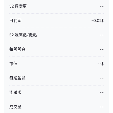
52 週變更
--
日範圍
-0.02$
52 週高點/低點
--
每股股息
--
市值
--$
每股盈餘
--
測試版
--
成交量
--