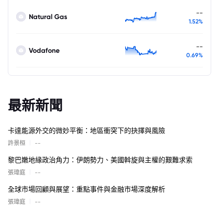
--
Natural Gas
1.52%
--
Vodafone
0.69%
最新新聞
卡達能源外交的微妙平衡：地區衝突下的抉擇與風險
|
許景桓
--
黎巴嫩地緣政治角力：伊朗勢力、美國斡旋與主權的艱難求索
|
張瑋庭
--
全球市場回顧與展望：重點事件與金融市場深度解析
|
張瑋庭
--