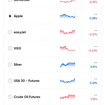
-0.19%
--
Apple
0.38%
--
easyJet
-0.51%
--
VIXX
-0.53%
--
Silver
3.10%
--
USA 30 - Futures
0.23%
--
Crude Oil Futures
-1.15%