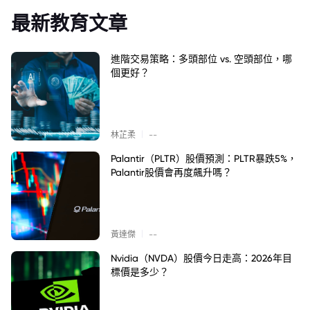
最新教育文章
進階交易策略：多頭部位 vs. 空頭部位，哪
個更好？
|
林芷柔
--
Palantir（PLTR）股價預測：PLTR暴跌5%，
Palantir股價會再度飆升嗎？
|
黃達傑
--
Nvidia（NVDA）股價今日走高：2026年目
標價是多少？