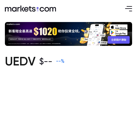
UEDV
$
--
--
%