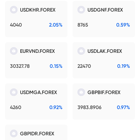
USDKHR.FOREX
USDGNF.FOREX
4040
2.05%
8765
0.59%
EURVND.FOREX
USDLAK.FOREX
30327.78
0.15%
22470
0.19%
USDMGA.FOREX
GBPBIF.FOREX
4260
0.92%
3983.8906
0.97%
GBPIDR.FOREX