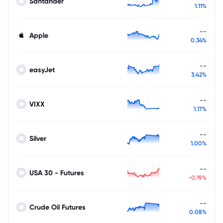
Santander
1.11%
--
Apple
0.34%
--
easyJet
3.42%
--
VIXX
1.17%
--
Silver
1.00%
--
USA 30 - Futures
-0.19%
--
Crude Oil Futures
0.08%