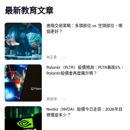
最新教育文章
進階交易策略：多頭部位 vs. 空頭部位，哪
個更好？
|
林芷柔
--
Palantir（PLTR）股價預測：PLTR暴跌5%，
Palantir股價會再度飆升嗎？
|
黃達傑
--
Nvidia（NVDA）股價今日走高：2026年目
標價是多少？