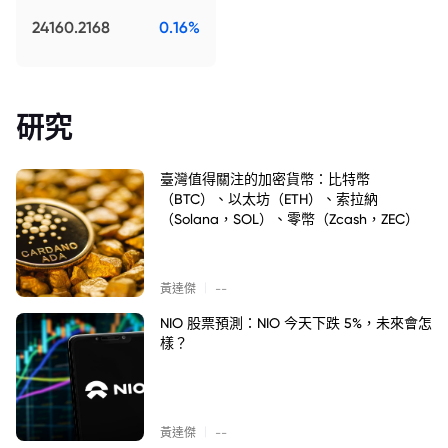
24160.2168
0.16%
研究
臺灣值得關注的加密貨幣：比特幣
（BTC）、以太坊（ETH）、索拉納
（Solana，SOL）、零幣（Zcash，ZEC）
|
黃達傑
--
NIO 股票預測：NIO 今天下跌 5%，未來會怎
樣？
|
黃達傑
--