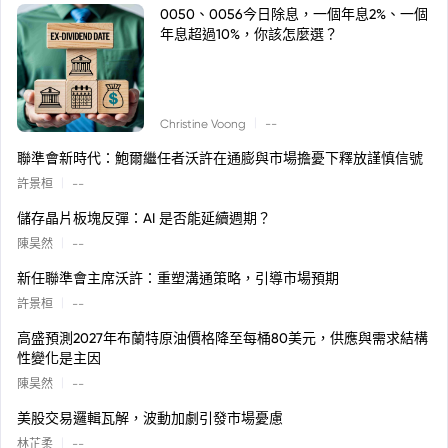
0050、0056今日除息，一個年息2%、一個
年息超過10%，你該怎麼選？
|
Christine Voong
--
聯準會新時代：鮑爾繼任者沃許在通膨與市場擔憂下釋放謹慎信號
|
許景桓
--
儲存晶片板塊反彈：AI 是否能延續週期？
|
陳昊然
--
新任聯準會主席沃許：重塑溝通策略，引導市場預期
|
許景桓
--
高盛預測2027年布蘭特原油價格降至每桶80美元，供應與需求結構
性變化是主因
|
陳昊然
--
美股交易邏輯瓦解，波動加劇引發市場憂慮
|
林芷柔
--