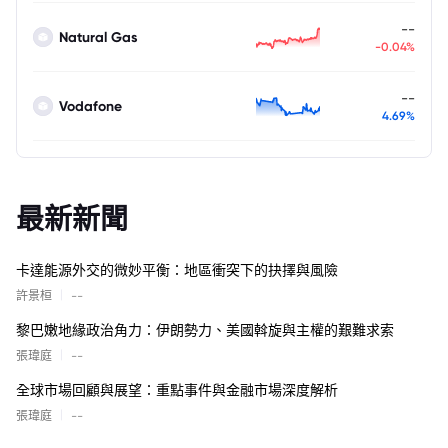
--
Natural Gas
-0.04%
--
Vodafone
4.69%
最新新聞
卡達能源外交的微妙平衡：地區衝突下的抉擇與風險
|
許景桓
--
黎巴嫩地緣政治角力：伊朗勢力、美國斡旋與主權的艱難求索
|
張瑋庭
--
全球市場回顧與展望：重點事件與金融市場深度解析
|
張瑋庭
--