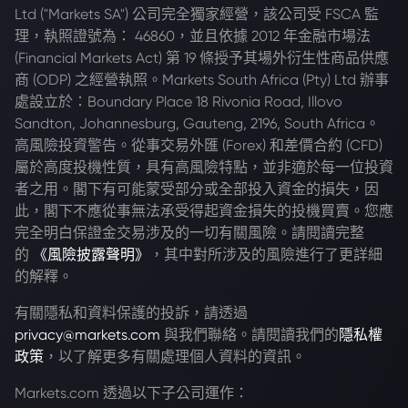
Ltd ("Markets SA") 公司完全獨家經營，該公司受 FSCA 監
理，執照證號為： 46860，並且依據 2012 年金融市場法
(Financial Markets Act) 第 19 條授予其場外衍生性商品供應
商 (ODP) 之經營執照。Markets South Africa (Pty) Ltd 辦事
處設立於：Boundary Place 18 Rivonia Road, Illovo
Sandton, Johannesburg, Gauteng, 2196, South Africa。
高風險投資警告。從事交易外匯 (Forex) 和差價合約 (CFD)
屬於高度投機性質，具有高風險特點，並非適於每一位投資
者之用。閣下有可能蒙受部分或全部投入資金的損失，因
此，閣下不應從事無法承受得起資金損失的投機買賣。您應
完全明白保證金交易涉及的一切有關風險。請閱讀完整
的
《風險披露聲明》
，其中對所涉及的風險進行了更詳細
的解釋。
有關隱私和資料保護的投訴，請透過
privacy@markets.com
與我們聯絡。請閱讀我們的
隱私權
政策
，以了解更多有關處理個人資料的資訊。
Markets.com 透過以下子公司運作：