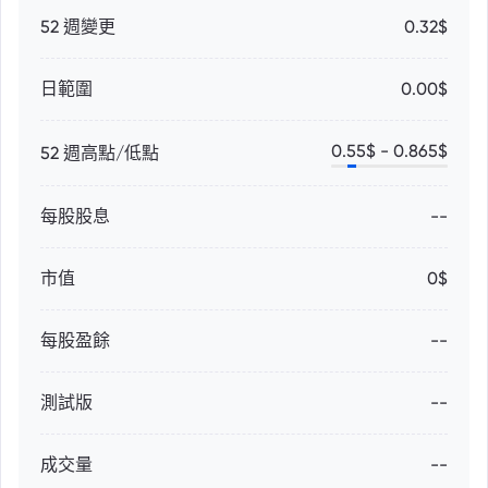
52 週變更
0.32$
日範圍
0.00$
0.55
$ -
0.865
$
52 週高點/低點
每股股息
--
市值
0$
每股盈餘
--
測試版
--
成交量
--