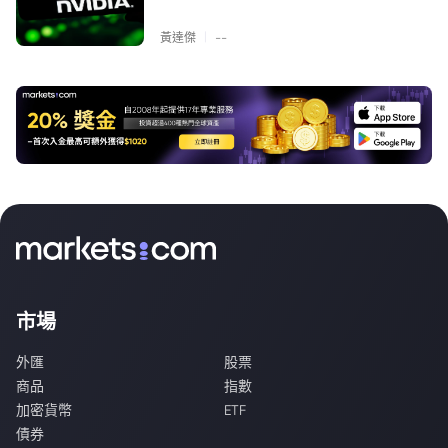
|
黃達傑
--
市場
外匯
股票
商品
指數
加密貨幣
ETF
債券