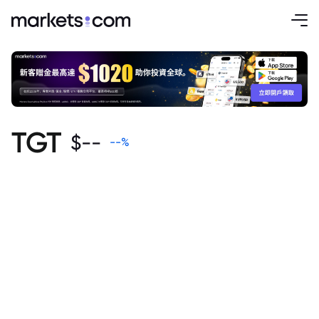
TGT
$
--
--
%