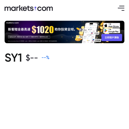
SY1
$
--
--
%