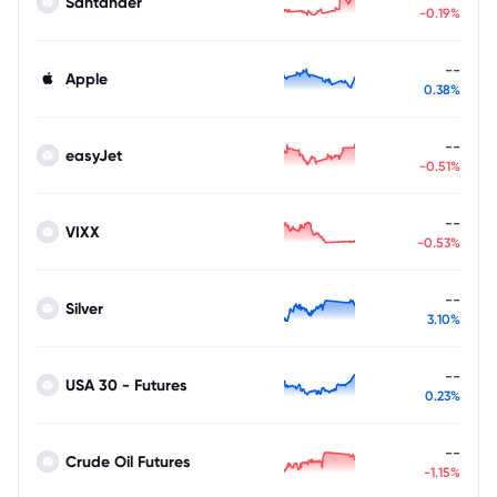
Santander
-0.19%
--
Apple
0.38%
--
easyJet
-0.51%
--
VIXX
-0.53%
--
Silver
3.10%
--
USA 30 - Futures
0.23%
--
Crude Oil Futures
-1.15%