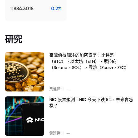
11884.3018
0.2%
研究
臺灣值得關注的加密貨幣：比特幣
（BTC）、以太坊（ETH）、索拉納
（Solana，SOL）、零幣（Zcash，ZEC）
|
黃達傑
--
NIO 股票預測：NIO 今天下跌 5%，未來會怎
樣？
|
黃達傑
--