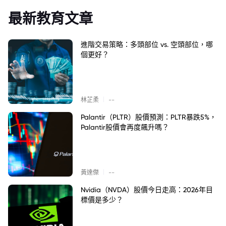
最新教育文章
進階交易策略：多頭部位 vs. 空頭部位，哪
個更好？
|
林芷柔
--
Palantir（PLTR）股價預測：PLTR暴跌5%，
Palantir股價會再度飆升嗎？
|
黃達傑
--
Nvidia（NVDA）股價今日走高：2026年目
標價是多少？