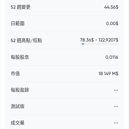
52 週變更
44.56$
日範圍
0.00$
78.36
$ -
122.9207
$
52 週高點/低點
每股股息
0.0116
市值
18 149 M$
每股盈餘
--
測試版
--
成交量
--