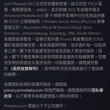
Ltd ("Markets SA") 公司完全獨家經營，該公司受 FSCA 監
理，執照證號為： 46860，並且依據 2012 年金融市場法
(Financial Markets Act) 第 19 條授予其場外衍生性商品供應
商 (ODP) 之經營執照。Markets South Africa (Pty) Ltd 辦事
處設立於：Boundary Place 18 Rivonia Road, Illovo
Sandton, Johannesburg, Gauteng, 2196, South Africa。
高風險投資警告。從事交易外匯 (Forex) 和差價合約 (CFD)
屬於高度投機性質，具有高風險特點，並非適於每一位投資
者之用。閣下有可能蒙受部分或全部投入資金的損失，因
此，閣下不應從事無法承受得起資金損失的投機買賣。您應
完全明白保證金交易涉及的一切有關風險。請閱讀完整
的
《風險披露聲明》
，其中對所涉及的風險進行了更詳細
的解釋。
有關隱私和資料保護的投訴，請透過
privacy@markets.com
與我們聯絡。請閱讀我們的
隱私權
政策
，以了解更多有關處理個人資料的資訊。
Markets.com 透過以下子公司運作：