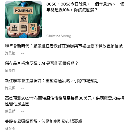
0050、0056今日除息，一個年息2%、一個
年息超過10%，你該怎麼選？
|
Christine Voong
--
聯準會新時代：鮑爾繼任者沃許在通膨與市場擔憂下釋放謹慎信號
|
許景桓
--
儲存晶片板塊反彈：AI 是否能延續週期？
|
陳昊然
--
新任聯準會主席沃許：重塑溝通策略，引導市場預期
|
許景桓
--
高盛預測2027年布蘭特原油價格降至每桶80美元，供應與需求結構
性變化是主因
|
陳昊然
--
美股交易邏輯瓦解，波動加劇引發市場憂慮
|
林芷柔
--