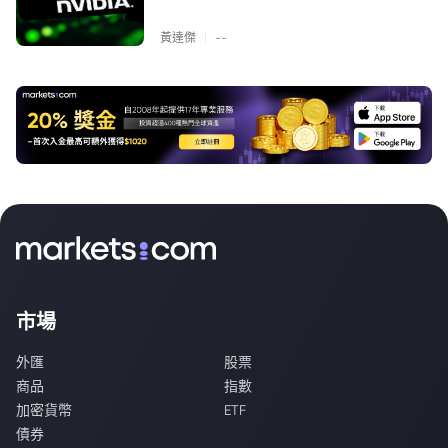
|
黃達傑
--
市場
外匯
股票
商品
指數
加密貨幣
ETF
債券