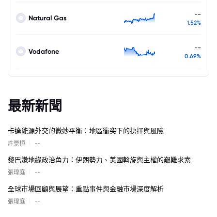
--
Natural Gas
1.52%
--
Vodafone
0.69%
最新新聞
卡達能源外交的微妙平衡：地區衝突下的抉擇與風險
|
許景桓
--
黎巴嫩地緣政治角力：伊朗勢力、美國斡旋與主權的艱難求索
|
張瑋庭
--
全球市場回顧與展望：重點事件與金融市場深度解析
|
張瑋庭
--