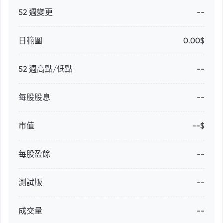
52 週變更
--
日範圍
0.00$
52 週高點/低點
--
每股股息
--
市值
--$
每股盈餘
--
測試版
--
成交量
--