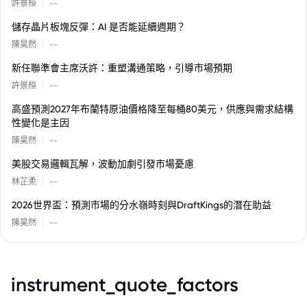
|
許景桓
--
儲存晶片板塊反彈：AI 是否能延續週期？
|
陳昊然
--
新任聯準會主席沃許：重塑溝通策略，引導市場預期
|
許景桓
--
高盛預測2027年布蘭特原油價格降至每桶80美元，供應與需求結構
性變化是主因
|
陳昊然
--
美股交易邏輯瓦解，波動加劇引發市場憂慮
|
林芷柔
--
2026世界盃：預測市場的分水嶺時刻與DraftKings的潛在助益
|
陳昊然
--
instrument_quote_factors