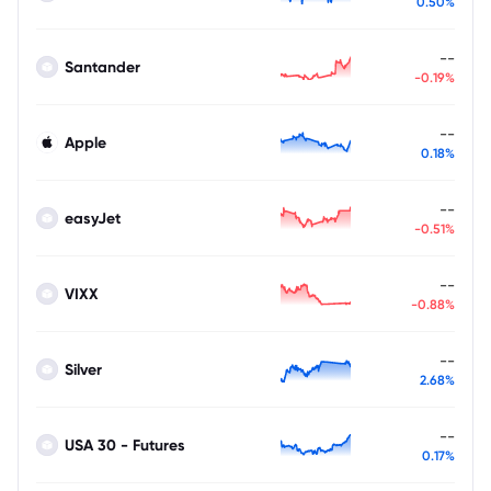
0.50%
--
Santander
-0.19%
--
Apple
0.18%
--
easyJet
-0.51%
--
VIXX
-0.88%
--
Silver
2.68%
--
USA 30 - Futures
0.17%