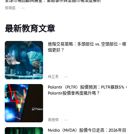
全球市場回顧與展望：重點事件與金融市場深度解析
|
張瑋庭
--
最新教育文章
進階交易策略：多頭部位 vs. 空頭部位，哪
個更好？
|
林芷柔
--
Palantir（PLTR）股價預測：PLTR暴跌5%，
Palantir股價會再度飆升嗎？
|
黃達傑
--
Nvidia（NVDA）股價今日走高：2026年目