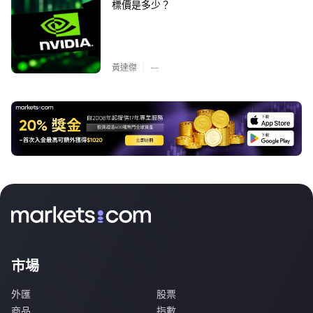
標價是多少？
|
黃達傑
--
市場
外匯
股票
商品
指數