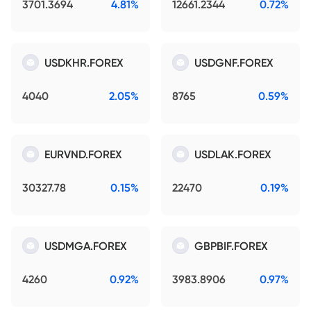
3701.3694
4.81%
12661.2344
0.72%
USDKHR.FOREX
USDGNF.FOREX
4040
2.05%
8765
0.59%
EURVND.FOREX
USDLAK.FOREX
30327.78
0.15%
22470
0.19%
USDMGA.FOREX
GBPBIF.FOREX
4260
0.92%
3983.8906
0.97%