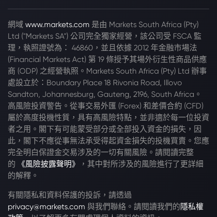
網域
www.markets.com
是由 Markets South Africa (Pty)
Ltd ("Markets SA") 公司完全獨家經營，該公司受 FSCA 監
理，執照證號為： 46860，並且依據 2012 年金融市場法
(Financial Markets Act) 第 19 條授予其場外衍生性商品供應
商 (ODP) 之經營執照。Markets South Africa (Pty) Ltd 辦事
處設立於：Boundary Place 18 Rivonia Road, Illovo
Sandton, Johannesburg, Gauteng, 2196, South Africa。
高風險投資警告。從事交易外匯 (Forex) 和差價合約 (CFD)
屬於高度投機性質，具有高風險特點，並非適於每一位投資
者之用。閣下有可能蒙受部分或全部投入資金的損失，因
此，閣下不應從事無法承受得起資金損失的投機買賣。您應
完全明白保證金交易涉及的一切有關風險。請閱讀完整
的
《風險披露聲明》
，其中對所涉及的風險進行了更詳細
的解釋。
有關隱私和資料保護的投訴，請透過
privacy@markets.com
與我們聯絡。請閱讀我們的
隱私權