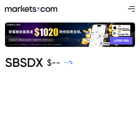
SBSDX
$
--
--
%