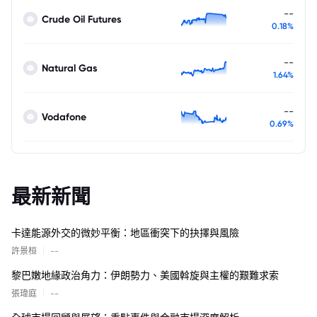
--
Crude Oil Futures
0.18%
--
Natural Gas
1.64%
--
Vodafone
0.69%
最新新聞
卡達能源外交的微妙平衡：地區衝突下的抉擇與風險
|
許景桓
--
黎巴嫩地緣政治角力：伊朗勢力、美國斡旋與主權的艱難求索
|
張瑋庭
--