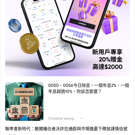
0050、0056今日除息，一個年息2%、一個
年息超過10%，你該怎麼選？
|
Christine Voong
--
聯準會新時代：鮑爾繼任者沃許在通膨與市場擔憂下釋放謹慎信號