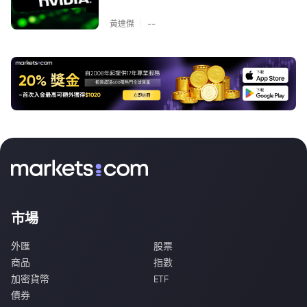
|
黃達傑
--
市場
外匯
股票
商品
指數
加密貨幣
ETF
債券