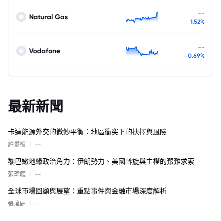
--
Natural Gas
1.52%
--
Vodafone
0.69%
最新新聞
卡達能源外交的微妙平衡：地區衝突下的抉擇與風險
|
許景桓
--
黎巴嫩地緣政治角力：伊朗勢力、美國斡旋與主權的艱難求索
|
張瑋庭
--
全球市場回顧與展望：重點事件與金融市場深度解析
|
張瑋庭
--