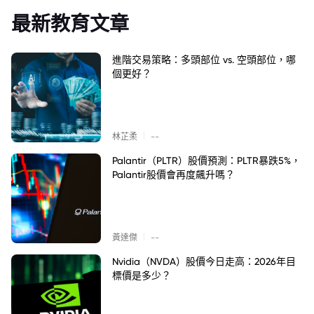
最新教育文章
進階交易策略：多頭部位 vs. 空頭部位，哪
個更好？
|
林芷柔
--
Palantir（PLTR）股價預測：PLTR暴跌5%，
Palantir股價會再度飆升嗎？
|
黃達傑
--
Nvidia（NVDA）股價今日走高：2026年目
標價是多少？