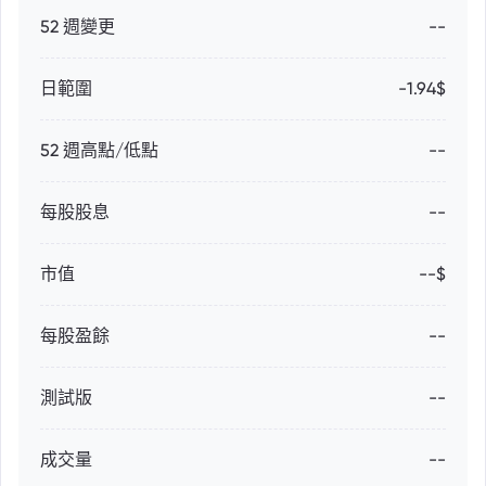
52 週變更
--
日範圍
-1.94$
52 週高點/低點
--
每股股息
--
市值
--$
每股盈餘
--
測試版
--
成交量
--