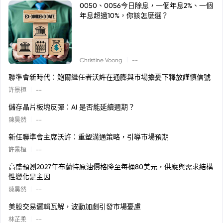
0050、0056今日除息，一個年息2%、一個
年息超過10%，你該怎麼選？
|
Christine Voong
--
聯準會新時代：鮑爾繼任者沃許在通膨與市場擔憂下釋放謹慎信號
|
許景桓
--
儲存晶片板塊反彈：AI 是否能延續週期？
|
陳昊然
--
新任聯準會主席沃許：重塑溝通策略，引導市場預期
|
許景桓
--
高盛預測2027年布蘭特原油價格降至每桶80美元，供應與需求結構
性變化是主因
|
陳昊然
--
美股交易邏輯瓦解，波動加劇引發市場憂慮
|
林芷柔
--