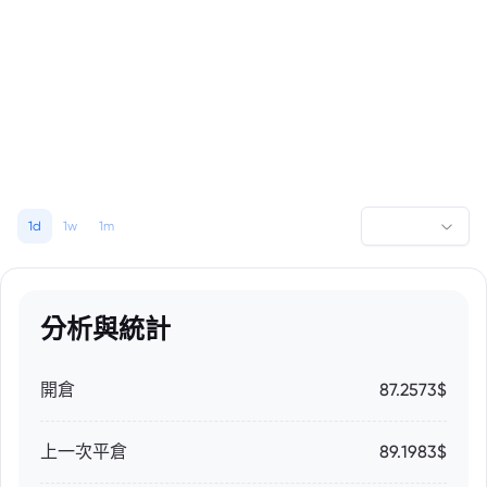
1d
1w
1m
分析與統計
開倉
87.2573$
上一次平倉
89.1983$