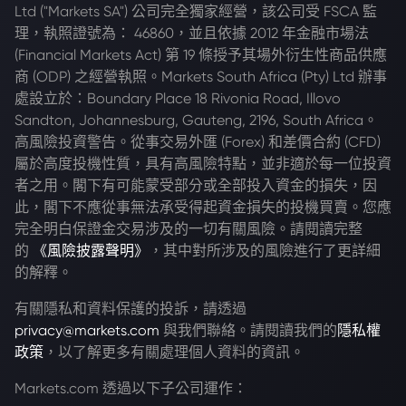
Ltd ("Markets SA") 公司完全獨家經營，該公司受 FSCA 監
理，執照證號為： 46860，並且依據 2012 年金融市場法
(Financial Markets Act) 第 19 條授予其場外衍生性商品供應
商 (ODP) 之經營執照。Markets South Africa (Pty) Ltd 辦事
處設立於：Boundary Place 18 Rivonia Road, Illovo
Sandton, Johannesburg, Gauteng, 2196, South Africa。
高風險投資警告。從事交易外匯 (Forex) 和差價合約 (CFD)
屬於高度投機性質，具有高風險特點，並非適於每一位投資
者之用。閣下有可能蒙受部分或全部投入資金的損失，因
此，閣下不應從事無法承受得起資金損失的投機買賣。您應
完全明白保證金交易涉及的一切有關風險。請閱讀完整
的
《風險披露聲明》
，其中對所涉及的風險進行了更詳細
的解釋。
有關隱私和資料保護的投訴，請透過
privacy@markets.com
與我們聯絡。請閱讀我們的
隱私權
政策
，以了解更多有關處理個人資料的資訊。
Markets.com 透過以下子公司運作：