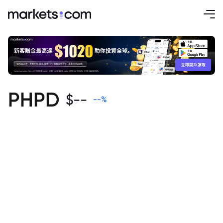
PHPD
$
--
--
%