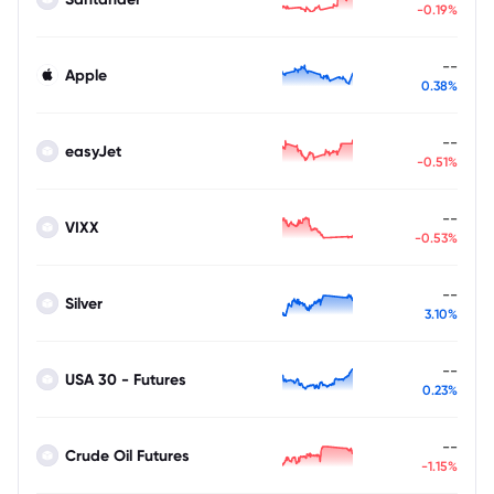
-0.19%
--
Apple
0.38%
--
easyJet
-0.51%
--
VIXX
-0.53%
--
Silver
3.10%
--
USA 30 - Futures
0.23%
--
Crude Oil Futures
-1.15%