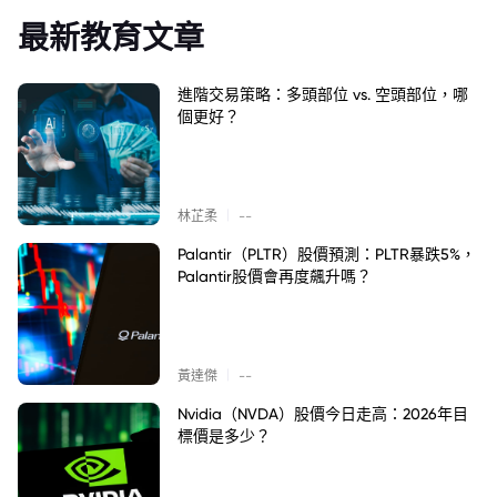
最新教育文章
進階交易策略：多頭部位 vs. 空頭部位，哪
個更好？
|
林芷柔
--
Palantir（PLTR）股價預測：PLTR暴跌5%，
Palantir股價會再度飆升嗎？
|
黃達傑
--
Nvidia（NVDA）股價今日走高：2026年目
標價是多少？