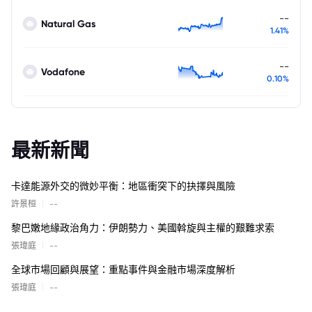
--
Natural Gas
1.41%
--
Vodafone
0.10%
最新新聞
卡達能源外交的微妙平衡：地區衝突下的抉擇與風險
|
許景桓
--
黎巴嫩地緣政治角力：伊朗勢力、美國斡旋與主權的艱難求索
|
張瑋庭
--
全球市場回顧與展望：重點事件與金融市場深度解析
|
張瑋庭
--