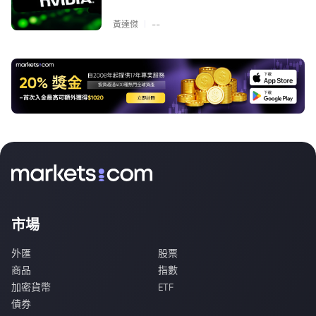
|
黃達傑
--
市場
外匯
股票
商品
指數
加密貨幣
ETF
債券