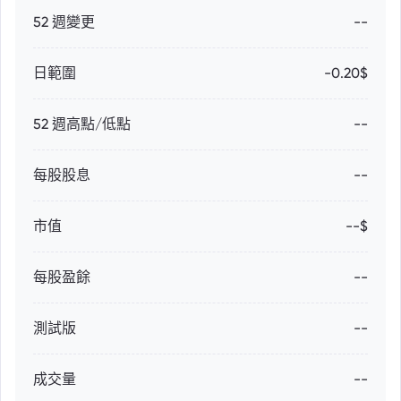
52 週變更
--
日範圍
-0.20$
52 週高點/低點
--
每股股息
--
市值
--$
每股盈餘
--
測試版
--
成交量
--