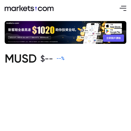
MUSD
$
--
--
%