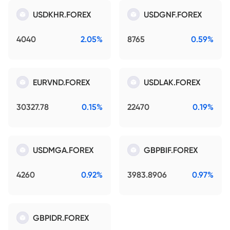
USDKHR.FOREX
USDGNF.FOREX
4040
2.05%
8765
0.59%
EURVND.FOREX
USDLAK.FOREX
30327.78
0.15%
22470
0.19%
USDMGA.FOREX
GBPBIF.FOREX
4260
0.92%
3983.8906
0.97%
GBPIDR.FOREX