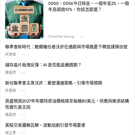
0050、0056今日除息，一個年息2%、一個
年息超過10%，你該怎麼選？
|
Christine Voong
--
聯準會新時代：鮑爾繼任者沃許在通膨與市場擔憂下釋放謹慎信號
|
許景桓
--
儲存晶片板塊反彈：AI 是否能延續週期？
|
陳昊然
--
新任聯準會主席沃許：重塑溝通策略，引導市場預期
|
許景桓
--
高盛預測2027年布蘭特原油價格降至每桶80美元，供應與需求結構
性變化是主因
|
陳昊然
--
美股交易邏輯瓦解，波動加劇引發市場憂慮
|
林芷柔
--