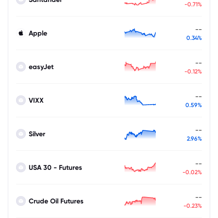
-0.71%
--
Apple
0.34%
--
easyJet
-0.12%
--
VIXX
0.59%
--
Silver
2.96%
--
USA 30 - Futures
-0.02%
--
Crude Oil Futures
-0.23%