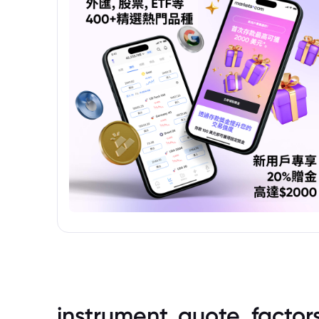
instrument_quote_factor