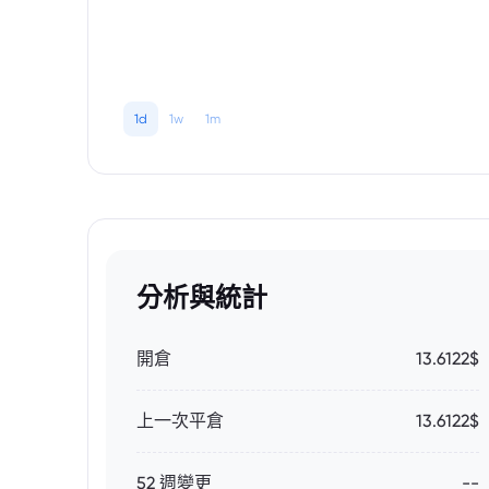
1d
1w
1m
分析與統計
開倉
13.6122$
上一次平倉
13.6122$
52 週變更
--