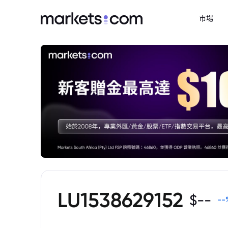
市場
LU1538629152
$
--
--