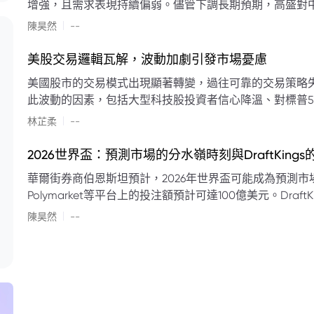
增強，且需求表現持續偏弱。儘管下調長期預期，高盛對中
蘭特原油均價為每桶90美元。該行認為，美國、巴西、圭
|
陳昊然
--
結構性變化，正在重塑市場平衡，其中中國新能源轉型是
其影響低於預期，二季度的全球供應缺口（每日500萬至
美股交易邏輯瓦解，波動加劇引發市場憂慮
得到緩衝。預計海灣產油國出口將於8月底恢復正常，但
美國股市的交易模式出現顯著轉變，過往可靠的交易策略
口受阻持續，2026年底油價可能升至每桶110美元以上，極
此波動的因素，包括大型科技股投資者信心降溫、對標普5
若供應快速恢復且需求進一步走弱，2026年底油價可能回落
矛盾信號。專家意見顯示，雙向交易與市場震盪加劇將成
|
美元。
林芷柔
--
的失效、通膨與就業數據的影響，以及聯準會即將發布的政策決策
點：** * **交易邏輯轉變：** 順勢做多的市場邏輯已瓦解，市場走向變得難以預測。 * **科技股信心減弱：**
2026世界盃：預測市場的分水嶺時刻與DraftKing
過去的市場領頭羊大型科技股，投資者信心明顯降溫，股價表現反覆。 * **指數波動擴大：
華爾街券商伯恩斯坦預計，2026年世界盃可能成為預測市場
現顯著的單日反轉幅度，整體市場穩定性大幅下降。 * **經濟數據拉扯：** 經濟數據表現出韌性與聯準會緊
Polymarket等平台上的投注額預計可達100億美元。Dra
縮貨幣政策預期升溫之間形成拉扯，加劇市場不確定性。 * **專家預期：** 預計將持續出現板塊輪動與風
道、西班牙語轉播權以及對預測市場業務的拓展，為即將到
|
切換，投資者意見分歧程度處於極高水平。 * **聚焦聯準會：** 聯準會的利率決議及後續記者會，被視為短
陳昊然
--
期市場風向標。 * **華爾街謹慎：** 華爾街