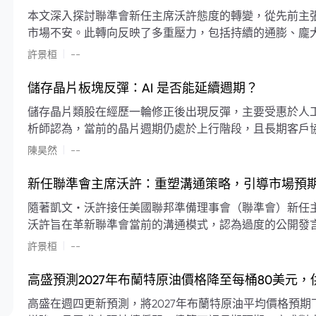
本文深入探討聯準會新任主席沃許態度的轉變，從先前主
市場不安。此轉向反映了多重壓力，包括持續的通膨、龐
素限制了聯準會實施降息或激進縮減資產負債表的空間。
|
許景桓
--
利率以及避免可能破壞市場穩定的行動上。
儲存晶片板塊反彈：AI 是否能延續週期？
儲存晶片類股在經歷一輪修正後出現反彈，主要受惠於人工智
析師認為，當前的晶片週期仍處於上行階段，且長期客戶
限的支撐下，價格預期將持續走高。
|
陳昊然
--
新任聯準會主席沃許：重塑溝通策略，引導市場預
隨著凱文・沃許接任美國聯邦準備理事會（聯準會）新任
沃許旨在革新聯準會當前的溝通模式，認為過度的公開發
計畫重塑政策預期的發布方式及其頻率，目標是減少對預
|
許景桓
--
高盛預測2027年布蘭特原油價格降至每桶80美元
高盛在週四更新預測，將2027年布蘭特原油平均價格預期