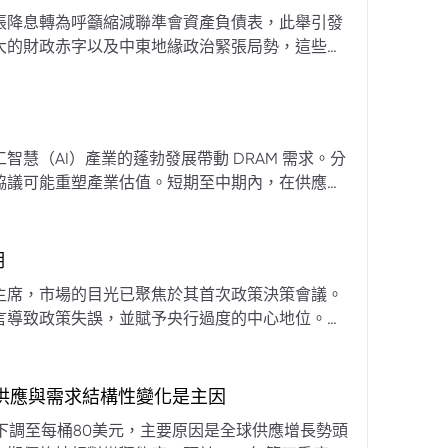
張降息轉為呼籲縮減聯準會資產負債表，此舉引發
大的財政赤字以及中東地緣政治緊張局勢，這些因
專家預計將進入政策觀望期，重點將放在維持較高
慧（AI）產業的蓬勃發展帶動 DRAM 需求。分
協議可能重塑產業估值。短期至中期內，在供應受
期
主席，市場的目光已聚焦於其首次政策決策會議。
言導致政策失誤，並賦予央行過度的中心地位。他
期市場信號的依賴，並強化對經濟基本面的關注。
，供應與需求結構性變化是主因
下調至每桶80美元，主要原因是全球供應增長勢頭