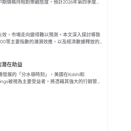
期價格持相對樂觀態度，預計2026年第四季度布
亞那、委內瑞拉及阿聯酋的產量提升，加上需求端
關鍵因素。對於荷莫茲海峽的運輸干擾，高盛判斷
600萬桶）因需求疲軟和市場已存在的供過於求而
地緣政治不確定性仍可能導致劇烈價格波動，若出
失效，市場走向變得難以預測。本文深入探討導致
端情況下2027年甚至可能觸及140美元。相對地，
00等主要指數的漣漪效應，以及經濟數據釋放的
至每桶70美元左右，2027年則可能降至每桶60
為新常態。重點摘要包括：先前「逢低買入」策略
被視為關鍵的短期市場指標。 **核心要
s的潛在助益
** 標普500指數出
發展的「分水嶺時刻」，美國在Kalshi和
ftKings被視為主要受益者，將憑藉其強大的行銷管
格
來的NFL賽季做準備。
分析師的悲觀情緒升溫，多家機構發出熊市預警信號。