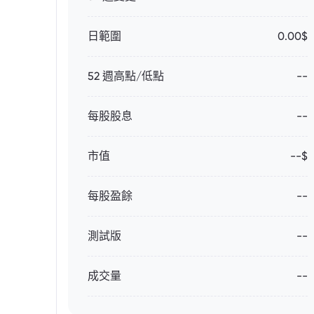
日範圍
0.00$
52 週高點/低點
--
每股股息
--
市值
--$
每股盈餘
--
測試版
--
成交量
--