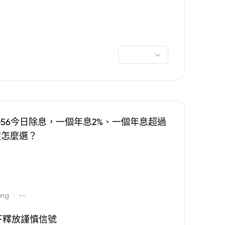
0056今日除息，一個年息2%、一個年息超過
該怎麼選？
|
ong
--
下釋放謹慎信號