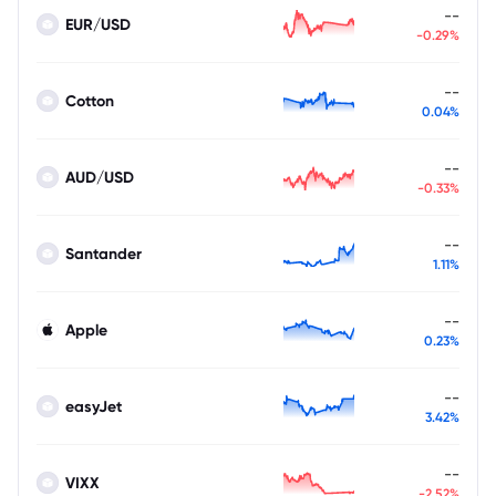
--
EUR/USD
-0.29%
--
Cotton
0.04%
--
AUD/USD
-0.33%
--
Santander
1.11%
--
Apple
0.23%
--
easyJet
3.42%
--
VIXX
-2.52%