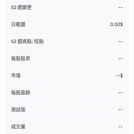
52 週變更
--
日範圍
0.00$
52 週高點/低點
--
每股股息
--
市值
--$
每股盈餘
--
測試版
--
成交量
--