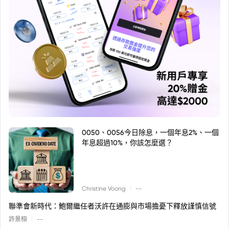
0050、0056今日除息，一個年息2%、一個
年息超過10%，你該怎麼選？
|
Christine Voong
--
聯準會新時代：鮑爾繼任者沃許在通膨與市場擔憂下釋放謹慎信號
|
許景桓
--