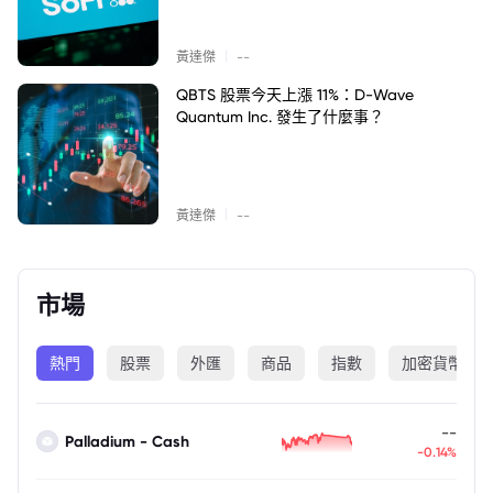
|
黃達傑
--
QBTS 股票今天上漲 11%：D-Wave
Quantum Inc. 發生了什麼事？
|
黃達傑
--
市場
熱門
股票
外匯
商品
指數
加密貨幣
--
Palladium - Cash
-0.14%