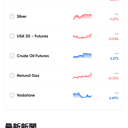
--
Silver
-1.27%
--
USA 30 - Futures
-0.94%
--
Crude Oil Futures
3.27%
--
Natural Gas
-0.75%
--
Vodafone
4.69%
最新新聞