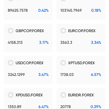
89625.7578
0.42%
103145.7969
0.18%
GBPCOP.FOREX
EURCOP.FOREX
4158.313
3.17%
3563.3
3.34%
USDCOP.FOREX
XPTUSD.FOREX
3242.1299
3.47%
1738.03
6.57%
XPDUSD.FOREX
EURIDR.FOREX
1350.89
6.47%
20778
0.39%