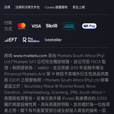
法律
法規和法律文件包
Cookie 披露聲明
安全上網
付款
方式
網域
www.markets.com
是由 Markets South Africa (Pty)
Ltd ("Markets SA") 公司完全獨家經營，該公司受 FSCA 監
理，執照證號為： 46860，並且依據 2012 年金融市場法
(Financial Markets Act) 第 19 條授予其場外衍生性商品供應
商 (ODP) 之經營執照。Markets South Africa (Pty) Ltd 辦事
處設立於：Boundary Place 18 Rivonia Road, Illovo
Sandton, Johannesburg, Gauteng, 2196, South Africa。
高風險投資警告。從事交易外匯 (Forex) 和差價合約 (CFD)
屬於高度投機性質，具有高風險特點，並非適於每一位投資
者之用。閣下有可能蒙受部分或全部投入資金的損失，因