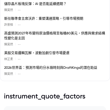
儲存晶片板塊反彈：AI 是否能延續週期？
|
陳昊然
--
新任聯準會主席沃許：重塑溝通策略，引導市場預期
|
許景桓
--
高盛預測2027年布蘭特原油價格降至每桶80美元，供應與需求結構
性變化是主因
|
陳昊然
--
美股交易邏輯瓦解，波動加劇引發市場憂慮
|
林芷柔
--
2026世界盃：預測市場的分水嶺時刻與DraftKings的潛在助益
|
陳昊然
--
instrument_quote_factors