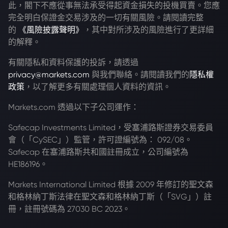
此，閣下不應從事無法承受得起資金損失的投機買賣。您應
完全明白保證金交易涉及的一切有關風險。請閱讀完整
的
《風險披露聲明》
，其中對所涉及的風險進行了更詳細
的解釋。
有關隱私和資料保護的投訴，請透過
privacy@markets.com
與我們聯絡。請閱讀我們的
隱私權
政策
，以了解更多有關處理個人資料的資訊。
Markets.com 透過以下子公司運作：
Safecap Investments Limited，受塞浦路斯證券交易委員
會（「CySEC」）監管，許可證編號為： 092/08。
Safecap 在塞浦路斯共和國註冊成立，公司編號為
HE186196。
Markets International Limited 根據 2009 年修訂的聖文森
和格林納丁斯法律在聖文森和格林納丁斯（「SVG」）註
冊，註冊號碼為 27030 BC 2023。