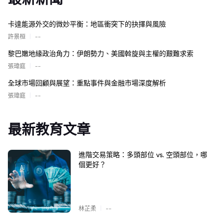
卡達能源外交的微妙平衡：地區衝突下的抉擇與風險
|
許景桓
--
黎巴嫩地緣政治角力：伊朗勢力、美國斡旋與主權的艱難求索
|
張瑋庭
--
全球市場回顧與展望：重點事件與金融市場深度解析
|
張瑋庭
--
最新教育文章
進階交易策略：多頭部位 vs. 空頭部位，哪
個更好？
|
林芷柔
--