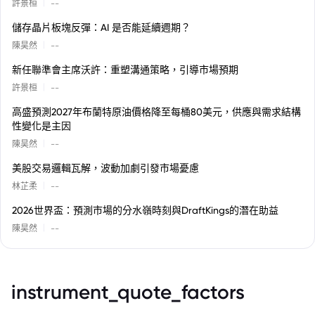
|
許景桓
--
儲存晶片板塊反彈：AI 是否能延續週期？
|
陳昊然
--
新任聯準會主席沃許：重塑溝通策略，引導市場預期
|
許景桓
--
高盛預測2027年布蘭特原油價格降至每桶80美元，供應與需求結構
性變化是主因
|
陳昊然
--
美股交易邏輯瓦解，波動加劇引發市場憂慮
|
林芷柔
--
2026世界盃：預測市場的分水嶺時刻與DraftKings的潛在助益
|
陳昊然
--
instrument_quote_factors