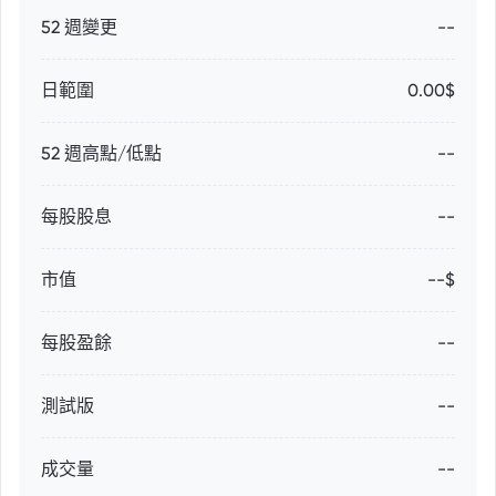
52 週變更
--
日範圍
0.00$
52 週高點/低點
--
每股股息
--
市值
--$
每股盈餘
--
測試版
--
成交量
--