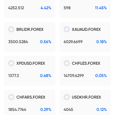
4252.512
4.42%
598
11.45%
BRLIDR.FOREX
XAUAUD.FOREX
3500.5284
0.56%
6029.6699
0.18%
XPDUSD.FOREX
CHFUZS.FOREX
1377.3
0.68%
14709.6299
0.05%
CHFARS.FOREX
USDKHR.FOREX
1854.7764
0.29%
4045
0.12%