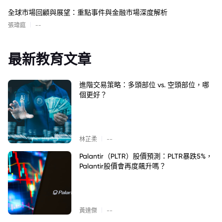
全球市場回顧與展望：重點事件與金融市場深度解析
|
張瑋庭
--
最新教育文章
進階交易策略：多頭部位 vs. 空頭部位，哪
個更好？
|
林芷柔
--
Palantir（PLTR）股價預測：PLTR暴跌5%，
Palantir股價會再度飆升嗎？
|
黃達傑
--