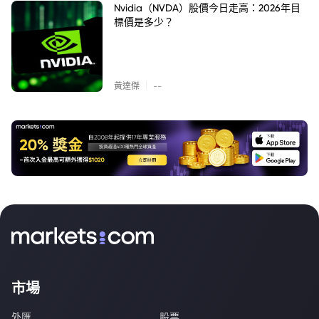
Nvidia（NVDA）股價今日走高：2026年目
標價是多少？
|
黃達傑
--
市場
外匯
股票