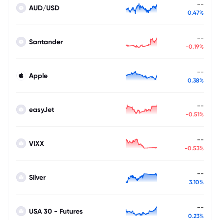
--
AUD/USD
0.47%
--
Santander
-0.19%
--
Apple
0.38%
--
easyJet
-0.51%
--
VIXX
-0.53%
--
Silver
3.10%
--
USA 30 - Futures
0.23%