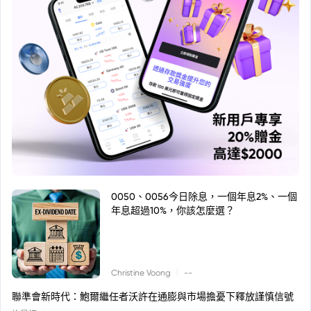
0050、0056今日除息，一個年息2%、一個
年息超過10%，你該怎麼選？
|
Christine Voong
--
聯準會新時代：鮑爾繼任者沃許在通膨與市場擔憂下釋放謹慎信號