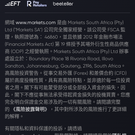
網域
www.markets.com
是由 Markets South Africa (Pty)
Ltd ("Markets SA") 公司完全獨家經營，該公司受 FSCA 監
理，執照證號為： 46860，並且依據 2012 年金融市場法
(Financial Markets Act) 第 19 條授予其場外衍生性商品供應
商 (ODP) 之經營執照。Markets South Africa (Pty) Ltd 辦事
處設立於：Boundary Place 18 Rivonia Road, Illovo
Sandton, Johannesburg, Gauteng, 2196, South Africa。
高風險投資警告。從事交易外匯 (Forex) 和差價合約 (CFD)
屬於高度投機性質，具有高風險特點，並非適於每一位投資
者之用。閣下有可能蒙受部分或全部投入資金的損失，因
此，閣下不應從事無法承受得起資金損失的投機買賣。您應
完全明白保證金交易涉及的一切有關風險。請閱讀完整
的
《風險披露聲明》
，其中對所涉及的風險進行了更詳細
的解釋。
有關隱私和資料保護的投訴，請透過