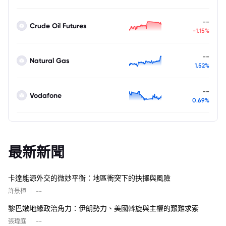
--
Crude Oil Futures
-1.15%
--
Natural Gas
1.52%
--
Vodafone
0.69%
最新新聞
卡達能源外交的微妙平衡：地區衝突下的抉擇與風險
|
許景桓
--
黎巴嫩地緣政治角力：伊朗勢力、美國斡旋與主權的艱難求索
|
張瑋庭
--