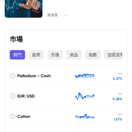
|
黃達傑
--
市場
熱門
股票
外匯
商品
指數
加密貨幣
--
Palladium - Cash
0.37%
--
EUR/USD
0.28%
--
Cotton
1.57%