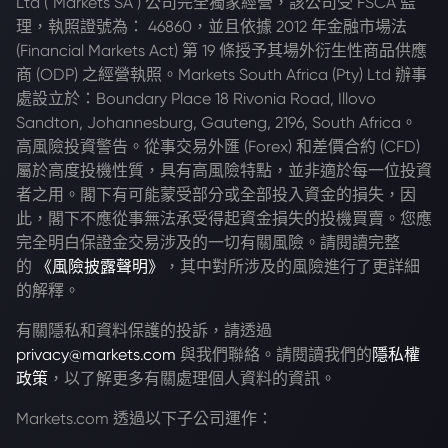
Ltd ("Markets SA") 公司完全獨家經營，該公司受 FSCA 監
理，執照證號為： 46860，並且依據 2012 年金融市場法
(Financial Markets Act) 第 19 條授予其場外衍生性商品供應
商 (ODP) 之經營執照。Markets South Africa (Pty) Ltd 辦事
處設立於：Boundary Place 18 Rivonia Road, Illovo
Sandton, Johannesburg, Gauteng, 2196, South Africa。
高風險投資警告。從事交易外匯 (Forex) 和差價合約 (CFD)
屬於高度投機性質，具有高風險特點，並非適於每一位投資
者之用。閣下有可能蒙受部分或全部投入資金的損失，因
此，閣下不應從事無法承受得起資金損失的投機買賣。您應
完全明白保證金交易涉及的一切有關風險。請閱讀完整
的
《風險披露聲明》
，其中對所涉及的風險進行了更詳細
的解釋。
有關隱私和資料保護的投訴，請透過
privacy@markets.com
與我們聯絡。請閱讀我們的
隱私權
政策
，以了解更多有關處理個人資料的資訊。
Markets.com 透過以下子公司運作：