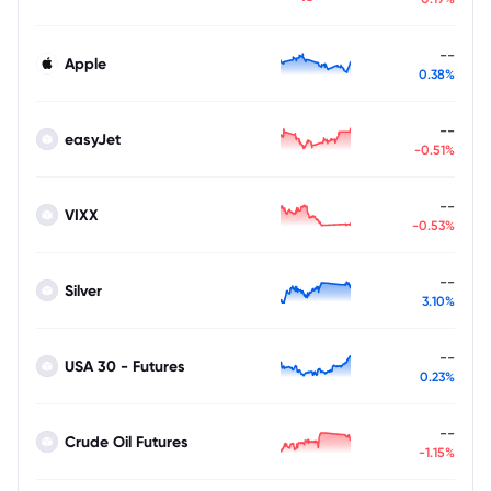
--
Apple
0.38%
--
easyJet
-0.51%
--
VIXX
-0.53%
--
Silver
3.10%
--
USA 30 - Futures
0.23%
--
Crude Oil Futures
-1.15%