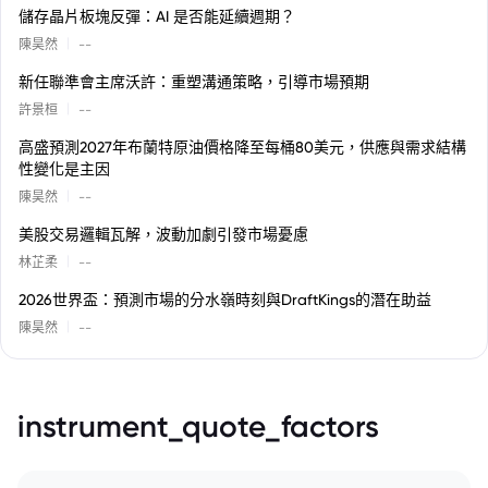
儲存晶片板塊反彈：AI 是否能延續週期？
|
陳昊然
--
新任聯準會主席沃許：重塑溝通策略，引導市場預期
|
許景桓
--
高盛預測2027年布蘭特原油價格降至每桶80美元，供應與需求結構
性變化是主因
|
陳昊然
--
美股交易邏輯瓦解，波動加劇引發市場憂慮
|
林芷柔
--
2026世界盃：預測市場的分水嶺時刻與DraftKings的潛在助益
|
陳昊然
--
instrument_quote_factors