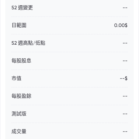
52 週變更
--
日範圍
0.00$
52 週高點/低點
--
每股股息
--
市值
--$
每股盈餘
--
測試版
--
成交量
--