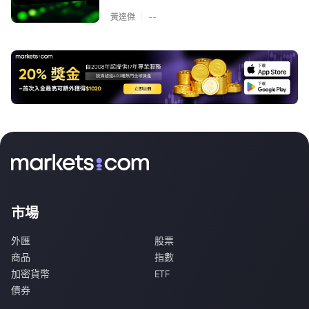
|
黃達傑
--
市場
外匯
股票
商品
指數
加密貨幣
ETF
債券