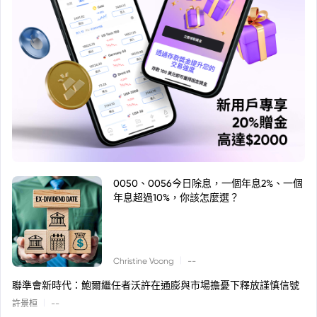
0050、0056今日除息，一個年息2%、一個
年息超過10%，你該怎麼選？
|
Christine Voong
--
聯準會新時代：鮑爾繼任者沃許在通膨與市場擔憂下釋放謹慎信號
|
許景桓
--