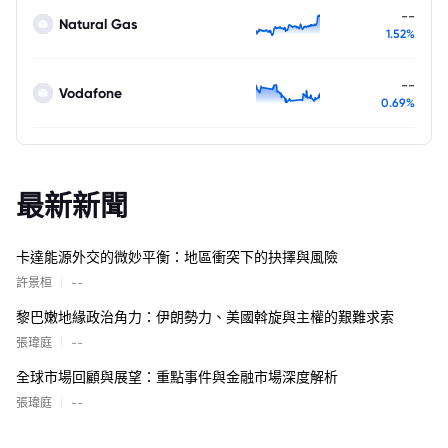
--
Natural Gas
1.52%
--
Vodafone
0.69%
最新新聞
卡達能源外交的微妙平衡：地區衝突下的抉擇與風險
|
許景桓
--
黎巴嫩地緣政治角力：伊朗勢力、美國斡旋與主權的艱難求索
|
張瑋庭
--
全球市場回顧與展望：重點事件與金融市場深度解析
|
張瑋庭
--