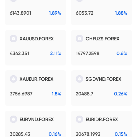
6143.8901
1.89%
6053.72
1.88%
XAUUSD.FOREX
CHFUZS.FOREX
4342.351
2.11%
14797.2598
0.6%
XAUEUR.FOREX
SGDVND.FOREX
3756.6987
1.8%
20488.7
0.26%
EURVND.FOREX
EURIDR.FOREX
30285.43
0.16%
20678.1992
0.15%