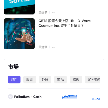
|
黃達傑
--
QBTS 股票今天上漲 11%：D-Wave
Quantum Inc. 發生了什麼事？
|
黃達傑
--
市場
熱門
股票
外匯
商品
指數
加密貨幣
--
Palladium - Cash
0.37%