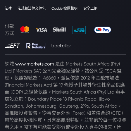
法律
法規和法律文件包
Cookie 披露聲明
安全上網
付款
方式
網域
www.markets.com
是由 Markets South Africa (Pty)
Ltd ("Markets SA") 公司完全獨家經營，該公司受 FSCA 監
理，執照證號為： 46860，並且依據 2012 年金融市場法
(Financial Markets Act) 第 19 條授予其場外衍生性商品供應
商 (ODP) 之經營執照。Markets South Africa (Pty) Ltd 辦事
處設立於：Boundary Place 18 Rivonia Road, Illovo
Sandton, Johannesburg, Gauteng, 2196, South Africa。
高風險投資警告。從事交易外匯 (Forex) 和差價合約 (CFD)
屬於高度投機性質，具有高風險特點，並非適於每一位投資
者之用。閣下有可能蒙受部分或全部投入資金的損失，因