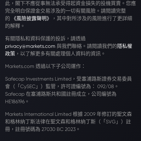
此，閣下不應從事無法承受得起資金損失的投機買賣。您應
完全明白保證金交易涉及的一切有關風險。請閱讀完整
的
《風險披露聲明》
，其中對所涉及的風險進行了更詳細
的解釋。
有關隱私和資料保護的投訴，請透過
privacy@markets.com
與我們聯絡。請閱讀我們的
隱私權
政策
，以了解更多有關處理個人資料的資訊。
Markets.com 透過以下子公司運作：
Safecap Investments Limited，受塞浦路斯證券交易委員
會（「CySEC」）監管，許可證編號為： 092/08。
Safecap 在塞浦路斯共和國註冊成立，公司編號為
HE186196。
Markets International Limited 根據 2009 年修訂的聖文森
和格林納丁斯法律在聖文森和格林納丁斯（「SVG」）註
冊，註冊號碼為 27030 BC 2023。