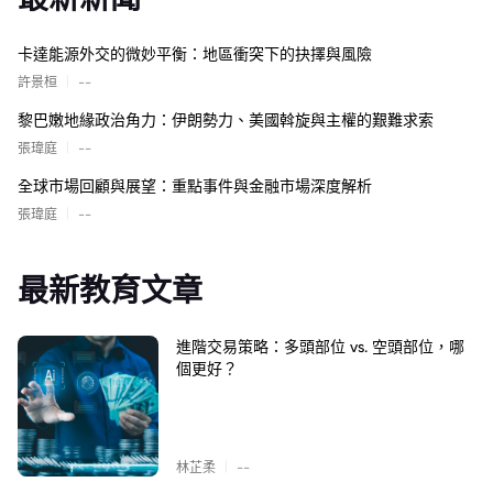
卡達能源外交的微妙平衡：地區衝突下的抉擇與風險
|
許景桓
--
黎巴嫩地緣政治角力：伊朗勢力、美國斡旋與主權的艱難求索
|
張瑋庭
--
全球市場回顧與展望：重點事件與金融市場深度解析
|
張瑋庭
--
最新教育文章
進階交易策略：多頭部位 vs. 空頭部位，哪
個更好？
|
林芷柔
--