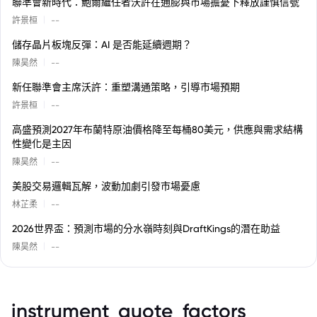
聯準會新時代：鮑爾繼任者沃許在通膨與市場擔憂下釋放謹慎信號
|
許景桓
--
儲存晶片板塊反彈：AI 是否能延續週期？
|
陳昊然
--
新任聯準會主席沃許：重塑溝通策略，引導市場預期
|
許景桓
--
高盛預測2027年布蘭特原油價格降至每桶80美元，供應與需求結構
性變化是主因
|
陳昊然
--
美股交易邏輯瓦解，波動加劇引發市場憂慮
|
林芷柔
--
2026世界盃：預測市場的分水嶺時刻與DraftKings的潛在助益
|
陳昊然
--
instrument_quote_factors