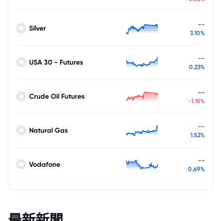
--
Silver
3.10%
--
USA 30 - Futures
0.23%
--
Crude Oil Futures
-1.15%
--
Natural Gas
1.52%
--
Vodafone
0.69%
最新新聞