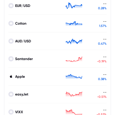
--
EUR/USD
0.28%
--
Cotton
1.57%
--
AUD/USD
0.47%
--
Santander
-0.19%
--
Apple
0.38%
--
easyJet
-0.51%
--
VIXX
-0.53%