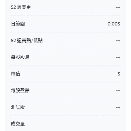
52 週變更
--
日範圍
0.00$
52 週高點/低點
--
每股股息
--
市值
--$
每股盈餘
--
測試版
--
成交量
--