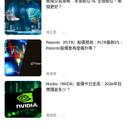
進階交易策略：多頭部位 vs. 空頭部位，哪
個更好？
|
林芷柔
--
Palantir（PLTR）股價預測：PLTR暴跌5%，
Palantir股價會再度飆升嗎？
|
黃達傑
--
Nvidia（NVDA）股價今日走高：2026年目
標價是多少？
|
黃達傑
--