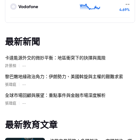
--
Vodafone
4.69%
最新新聞
卡達能源外交的微妙平衡：地區衝突下的抉擇與風險
|
許景桓
--
黎巴嫩地緣政治角力：伊朗勢力、美國斡旋與主權的艱難求索
|
張瑋庭
--
全球市場回顧與展望：重點事件與金融市場深度解析
|
張瑋庭
--
最新教育文章