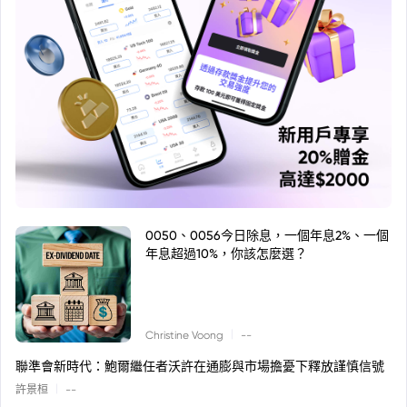
0050、0056今日除息，一個年息2%、一個
年息超過10%，你該怎麼選？
|
Christine Voong
--
聯準會新時代：鮑爾繼任者沃許在通膨與市場擔憂下釋放謹慎信號
|
許景桓
--