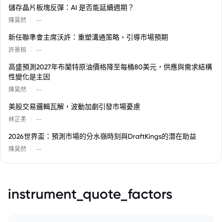
儲存晶片板塊反彈：AI 是否能延續週期？
|
陳昊然
--
新任聯準會主席沃許：重塑溝通策略，引導市場預期
|
許景桓
--
高盛預測2027年布蘭特原油價格降至每桶80美元，供應與需求結構
性變化是主因
|
陳昊然
--
美股交易邏輯瓦解，波動加劇引發市場憂慮
|
林芷柔
--
2026世界盃：預測市場的分水嶺時刻與DraftKings的潛在助益
|
陳昊然
--
instrument_quote_factors