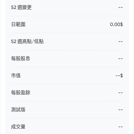
52 週變更
--
日範圍
0.00$
52 週高點/低點
--
每股股息
--
市值
--$
每股盈餘
--
測試版
--
成交量
--