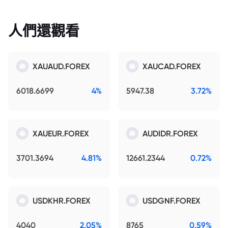
人們還觀看
XAUAUD.FOREX
XAUCAD.FOREX
6018.6699
4%
5947.38
3.72%
XAUEUR.FOREX
AUDIDR.FOREX
3701.3694
4.81%
12661.2344
0.72%
USDKHR.FOREX
USDGNF.FOREX
4040
2.05%
8765
0.59%