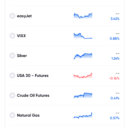
--
easyJet
3.42%
--
VIXX
0.88%
--
Silver
1.24%
--
USA 30 - Futures
-0.16%
--
Crude Oil Futures
0.41%
--
Natural Gas
0.57%