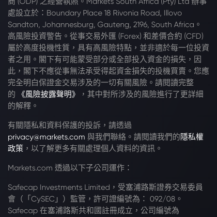
商 (ODP) 之經營執照。Markets South Africa (Pty) Ltd 辦事
處設立於：Boundary Place 18 Rivonia Road, Illovo
Sandton, Johannesburg, Gauteng, 2196, South Africa。
高風險投資警告。從事交易外匯 (Forex) 和差價合約 (CFD)
屬於高度投機性質，具有高風險特點，並非適於每一位投資
者之用。閣下有可能蒙受部分或全部投入資金的損失，因
此，閣下不應從事無法承受得起資金損失的投機買賣。您應
完全明白保證金交易涉及的一切有關風險。請閱讀完整
的
《風險披露聲明》
，其中對所涉及的風險進行了更詳細
的解釋。
有關隱私和資料保護的投訴，請透過
privacy@markets.com
與我們聯絡。請閱讀我們的
隱私權
政策
，以了解更多有關處理個人資料的資訊。
Markets.com 透過以下子公司運作：
Safecap Investments Limited，受塞浦路斯證券交易委員
會（「CySEC」）監管，許可證編號為： 092/08。
Safecap 在塞浦路斯共和國註冊成立，公司編號為