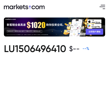
LU1506496410
$
--
--
%