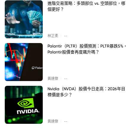
進階交易策略：多頭部位 vs. 空頭部位，哪
個更好？
|
林芷柔
--
Palantir（PLTR）股價預測：PLTR暴跌5%，
Palantir股價會再度飆升嗎？
|
黃達傑
--
Nvidia（NVDA）股價今日走高：2026年目
標價是多少？
|
黃達傑
--