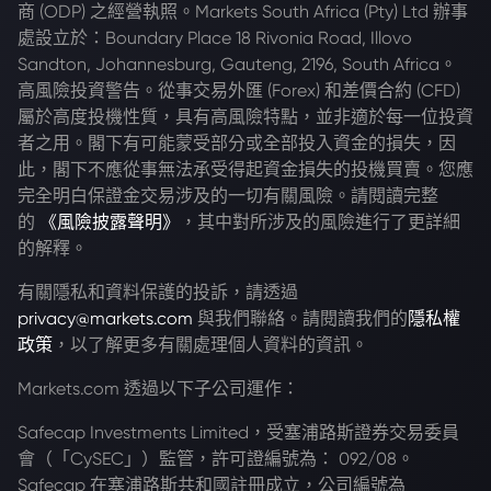
商 (ODP) 之經營執照。Markets South Africa (Pty) Ltd 辦事
處設立於：Boundary Place 18 Rivonia Road, Illovo
Sandton, Johannesburg, Gauteng, 2196, South Africa。
高風險投資警告。從事交易外匯 (Forex) 和差價合約 (CFD)
屬於高度投機性質，具有高風險特點，並非適於每一位投資
者之用。閣下有可能蒙受部分或全部投入資金的損失，因
此，閣下不應從事無法承受得起資金損失的投機買賣。您應
完全明白保證金交易涉及的一切有關風險。請閱讀完整
的
《風險披露聲明》
，其中對所涉及的風險進行了更詳細
的解釋。
有關隱私和資料保護的投訴，請透過
privacy@markets.com
與我們聯絡。請閱讀我們的
隱私權
政策
，以了解更多有關處理個人資料的資訊。
Markets.com 透過以下子公司運作：
Safecap Investments Limited，受塞浦路斯證券交易委員
會（「CySEC」）監管，許可證編號為： 092/08。
Safecap 在塞浦路斯共和國註冊成立，公司編號為