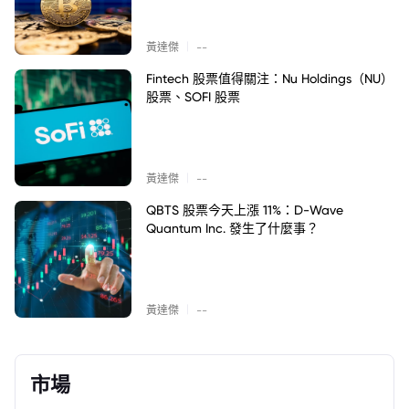
|
黃達傑
--
Fintech 股票值得關注：Nu Holdings（NU）
股票、SOFI 股票
|
黃達傑
--
QBTS 股票今天上漲 11%：D-Wave
Quantum Inc. 發生了什麼事？
|
黃達傑
--
市場