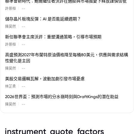
聯準會新時代：鮑爾繼任者沃許在通膨與市場擔憂下釋放謹慎信號
|
許景桓
--
儲存晶片板塊反彈：AI 是否能延續週期？
|
陳昊然
--
新任聯準會主席沃許：重塑溝通策略，引導市場預期
|
許景桓
--
高盛預測2027年布蘭特原油價格降至每桶80美元，供應與需求結構
性變化是主因
|
陳昊然
--
美股交易邏輯瓦解，波動加劇引發市場憂慮
|
林芷柔
--
2026世界盃：預測市場的分水嶺時刻與DraftKings的潛在助益
|
陳昊然
--
instrument_quote_factors