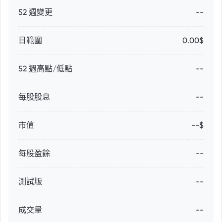
52 週變更
--
日範圍
0.00$
52 週高點/低點
--
每股股息
--
市值
--$
每股盈餘
--
測試版
--
成交量
--