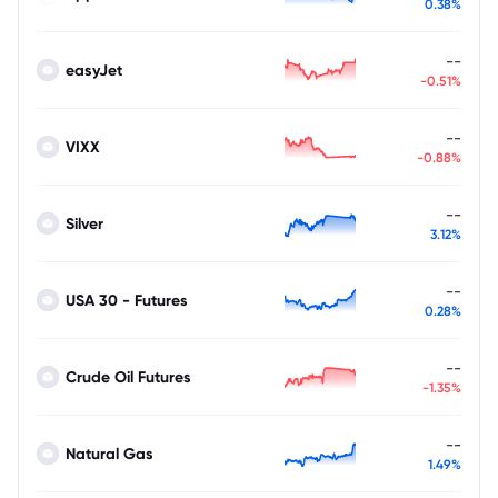
0.38%
--
easyJet
-0.51%
--
VIXX
-0.88%
--
Silver
3.12%
--
USA 30 - Futures
0.28%
--
Crude Oil Futures
-1.35%
--
Natural Gas
1.49%