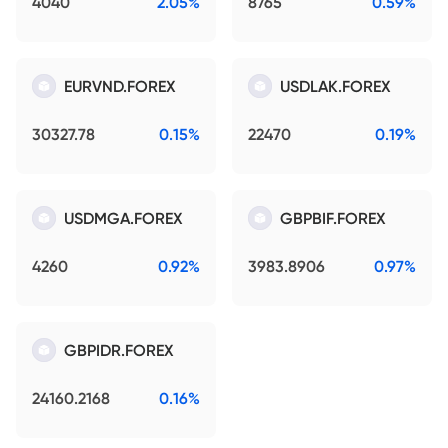
4040
2.05%
8765
0.59%
EURVND.FOREX
USDLAK.FOREX
30327.78
0.15%
22470
0.19%
USDMGA.FOREX
GBPBIF.FOREX
4260
0.92%
3983.8906
0.97%
GBPIDR.FOREX
24160.2168
0.16%