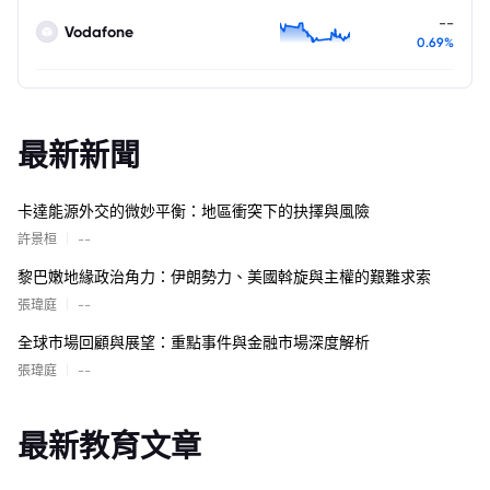
--
Vodafone
0.69%
最新新聞
卡達能源外交的微妙平衡：地區衝突下的抉擇與風險
|
許景桓
--
黎巴嫩地緣政治角力：伊朗勢力、美國斡旋與主權的艱難求索
|
張瑋庭
--
全球市場回顧與展望：重點事件與金融市場深度解析
|
張瑋庭
--
最新教育文章