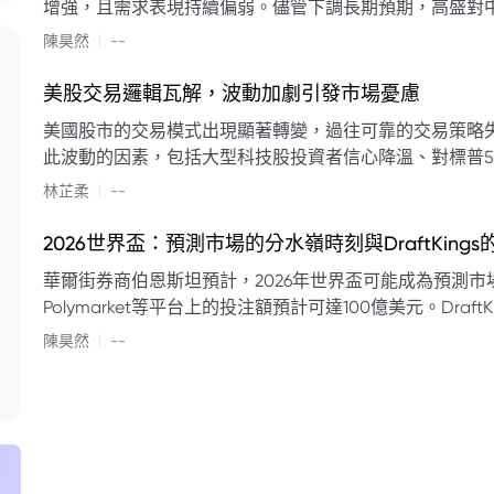
增強，且需求表現持續偏弱。儘管下調長期預期，高盛對中
蘭特原油均價為每桶90美元。該行認為，美國、巴西、圭
|
陳昊然
--
結構性變化，正在重塑市場平衡，其中中國新能源轉型是
其影響低於預期，二季度的全球供應缺口（每日500萬至
美股交易邏輯瓦解，波動加劇引發市場憂慮
得到緩衝。預計海灣產油國出口將於8月底恢復正常，但
美國股市的交易模式出現顯著轉變，過往可靠的交易策略
口受阻持續，2026年底油價可能升至每桶110美元以上，極
此波動的因素，包括大型科技股投資者信心降溫、對標普5
若供應快速恢復且需求進一步走弱，2026年底油價可能回落
矛盾信號。專家意見顯示，雙向交易與市場震盪加劇將成
|
美元。
林芷柔
--
的失效、通膨與就業數據的影響，以及聯準會即將發布的政策決策
點：** * **交易邏輯轉變：** 順勢做多的市場邏輯已瓦解，市場走向變得難以預測。 * **科技股信心減弱：**
2026世界盃：預測市場的分水嶺時刻與DraftKing
過去的市場領頭羊大型科技股，投資者信心明顯降溫，股價表現反覆。 * **指數波動擴大：
華爾街券商伯恩斯坦預計，2026年世界盃可能成為預測市場
現顯著的單日反轉幅度，整體市場穩定性大幅下降。 * **經濟數據拉扯：** 經濟數據表現出韌性與聯準會緊
Polymarket等平台上的投注額預計可達100億美元。Dra
縮貨幣政策預期升溫之間形成拉扯，加劇市場不確定性。 * **專家預期：** 預計將持續出現板塊輪動與風
道、西班牙語轉播權以及對預測市場業務的拓展，為即將到
|
切換，投資者意見分歧程度處於極高水平。 * **聚焦聯準會：** 聯準會的利率決議及後續記者會，被視為短
陳昊然
--
期市場風向標。 * **華爾街謹慎：** 華爾街