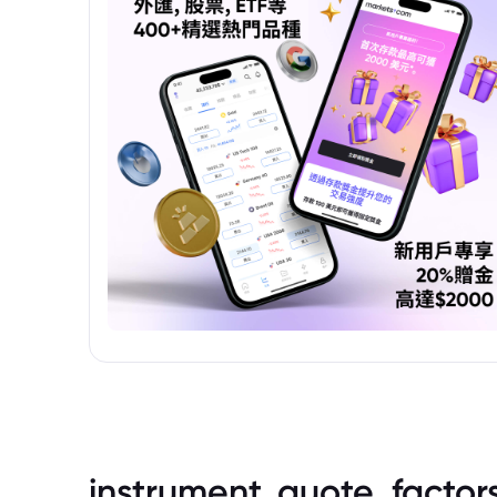
instrument_quote_factor