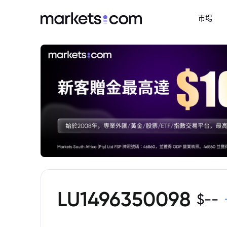
市場
LU1496350098
$
--