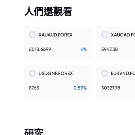
人們還觀看
XAUAUD.FOREX
XAUCAD.F
6018.6699
4%
5947.38
USDGNF.FOREX
EURVND.F
8765
0.59%
30327.78
研究