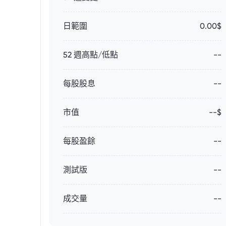
日範圍
0.00$
52 週高點/低點
--
每股股息
--
市值
--$
每股盈餘
--
測試版
--
成交量
--