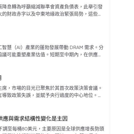
張降息轉為呼籲縮減聯準會資產負債表，此舉引發
大的財政赤字以及中東地緣政治緊張局勢，這些因
專家預計將進入政策觀望期，重點將放在維持較高
慧（AI）產業的蓬勃發展帶動 DRAM 需求。分
協議可能重塑產業估值。短期至中期內，在供應受
期
主席，市場的目光已聚焦於其首次政策決策會議。
言導致政策失誤，並賦予央行過度的中心地位。他
期市場信號的依賴，並強化對經濟基本面的關注。
，供應與需求結構性變化是主因
下調至每桶80美元，主要原因是全球供應增長勢頭