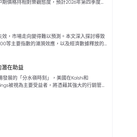
期價格持相對樂觀態度，預計2026年第四季度布
亞那、委內瑞拉及阿聯酋的產量提升，加上需求端
關鍵因素。對於荷莫茲海峽的運輸干擾，高盛判斷
600萬桶）因需求疲軟和市場已存在的供過於求而
地緣政治不確定性仍可能導致劇烈價格波動，若出
失效，市場走向變得難以預測。本文深入探討導致
端情況下2027年甚至可能觸及140美元。相對地，
00等主要指數的漣漪效應，以及經濟數據釋放的
至每桶70美元左右，2027年則可能降至每桶60
為新常態。重點摘要包括：先前「逢低買入」策略
被視為關鍵的短期市場指標。 **核心要
s的潛在助益
** 標普500指數出
發展的「分水嶺時刻」，美國在Kalshi和
ftKings被視為主要受益者，將憑藉其強大的行銷管
格
來的NFL賽季做準備。
分析師的悲觀情緒升溫，多家機構發出熊市預警信號。