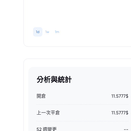
1d
1w
1m
分析與統計
開倉
11.5777$
上一次平倉
11.5777$
52 週變更
--