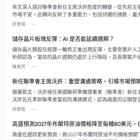
本文深入探討聯準會新任主席沃許態度的轉變，從先前主
市場不安。此轉向反映了多重壓力，包括持續的通膨、龐
素限制了聯準會實施降息或激進縮減資產負債表的空間。
|
許景桓
--
利率以及避免可能破壞市場穩定的行動上。
儲存晶片板塊反彈：AI 是否能延續週期？
儲存晶片類股在經歷一輪修正後出現反彈，主要受惠於人工智
析師認為，當前的晶片週期仍處於上行階段，且長期客戶
限的支撐下，價格預期將持續走高。
|
陳昊然
--
新任聯準會主席沃許：重塑溝通策略，引導市場預
隨著凱文・沃許接任美國聯邦準備理事會（聯準會）新任
沃許旨在革新聯準會當前的溝通模式，認為過度的公開發
計畫重塑政策預期的發布方式及其頻率，目標是減少對預
|
許景桓
--
高盛預測2027年布蘭特原油價格降至每桶80美元
高盛在週四更新預測，將2027年布蘭特原油平均價格預期