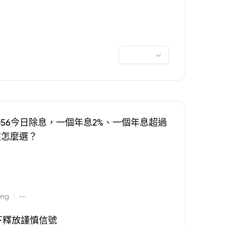
0056今日除息，一個年息2%、一個年息超過
該怎麼選？
|
ong
--
下釋放謹慎信號