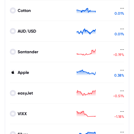
--
Cotton
0.01%
--
AUD/USD
0.01%
--
Santander
-0.19%
--
Apple
0.38%
--
easyJet
-0.51%
--
VIXX
-1.18%
--