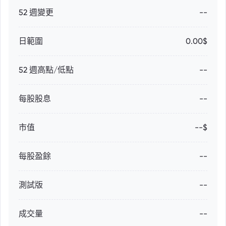
52 週變更
--
日範圍
0.00$
52 週高點/低點
--
每股股息
--
市值
--$
每股盈餘
--
測試版
--
成交量
--