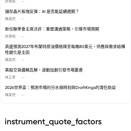
|
許景桓
--
儲存晶片板塊反彈：AI 是否能延續週期？
|
陳昊然
--
新任聯準會主席沃許：重塑溝通策略，引導市場預期
|
許景桓
--
高盛預測2027年布蘭特原油價格降至每桶80美元，供應與需求結構
性變化是主因
|
陳昊然
--
美股交易邏輯瓦解，波動加劇引發市場憂慮
|
林芷柔
--
2026世界盃：預測市場的分水嶺時刻與DraftKings的潛在助益
|
陳昊然
--
instrument_quote_factors