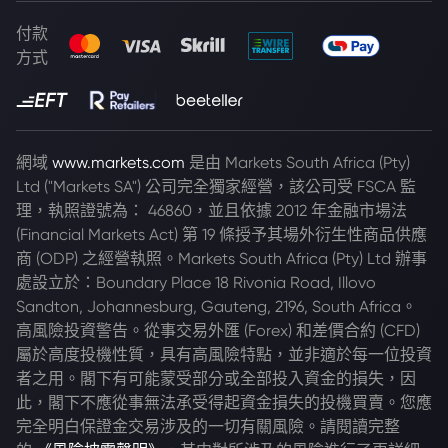
付款
方式
網域
www.markets.com
是由 Markets South Africa (Pty)
Ltd ("Markets SA") 公司完全獨家經營，該公司受 FSCA 監
理，執照證號為： 46860，並且依據 2012 年金融市場法
(Financial Markets Act) 第 19 條授予其場外衍生性商品供應
商 (ODP) 之經營執照。Markets South Africa (Pty) Ltd 辦事
處設立於：Boundary Place 18 Rivonia Road, Illovo
Sandton, Johannesburg, Gauteng, 2196, South Africa。
高風險投資警告。從事交易外匯 (Forex) 和差價合約 (CFD)
屬於高度投機性質，具有高風險特點，並非適於每一位投資
者之用。閣下有可能蒙受部分或全部投入資金的損失，因
此，閣下不應從事無法承受得起資金損失的投機買賣。您應
完全明白保證金交易涉及的一切有關風險。請閱讀完整