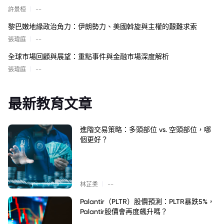
|
許景桓
--
黎巴嫩地緣政治角力：伊朗勢力、美國斡旋與主權的艱難求索
|
張瑋庭
--
全球市場回顧與展望：重點事件與金融市場深度解析
|
張瑋庭
--
最新教育文章
進階交易策略：多頭部位 vs. 空頭部位，哪
個更好？
|
林芷柔
--
Palantir（PLTR）股價預測：PLTR暴跌5%，
Palantir股價會再度飆升嗎？