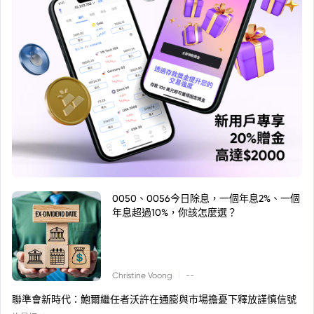
0050、0056今日除息，一個年息2%、一個
年息超過10%，你該怎麼選？
|
Christine Voong
--
聯準會新時代：鮑爾繼任者沃許在通膨與市場擔憂下釋放謹慎信號