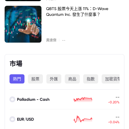
QBTS 股票今天上漲 11%：D-Wave
Quantum Inc. 發生了什麼事？
|
黃達傑
--
市場
熱門
股票
外匯
商品
指數
加密貨幣
--
Palladium - Cash
-0.20%
--
EUR/USD
-0.04%