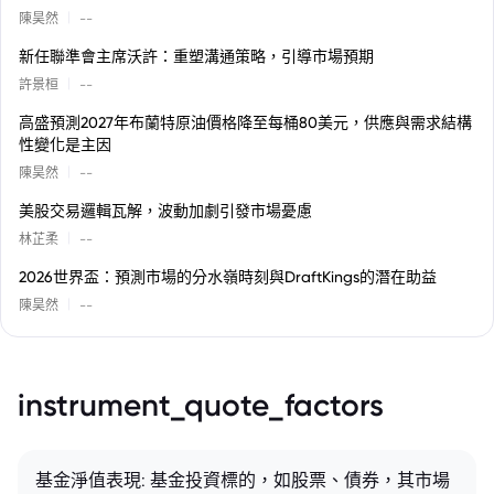
|
陳昊然
--
新任聯準會主席沃許：重塑溝通策略，引導市場預期
|
許景桓
--
高盛預測2027年布蘭特原油價格降至每桶80美元，供應與需求結構
性變化是主因
|
陳昊然
--
美股交易邏輯瓦解，波動加劇引發市場憂慮
|
林芷柔
--
2026世界盃：預測市場的分水嶺時刻與DraftKings的潛在助益
|
陳昊然
--
instrument_quote_factors
基金淨值表現: 基金投資標的，如股票、債券，其市場