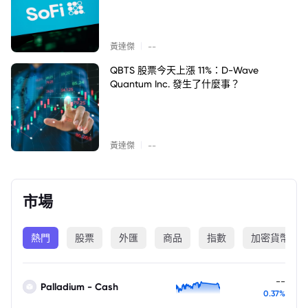
|
黃達傑
--
QBTS 股票今天上漲 11%：D-Wave
Quantum Inc. 發生了什麼事？
|
黃達傑
--
市場
熱門
股票
外匯
商品
指數
加密貨幣
--
Palladium - Cash
0.37%