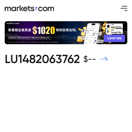
LU1482063762
$
--
--
%