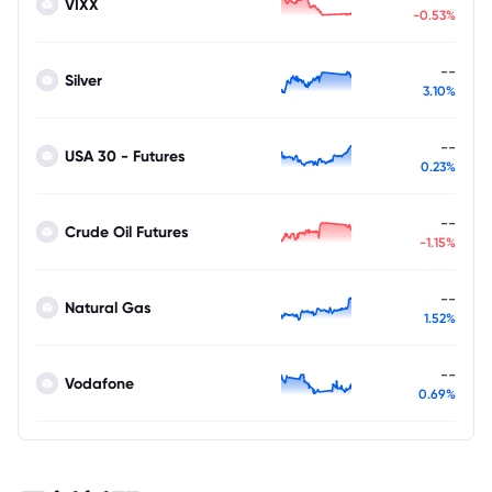
VIXX
-0.53%
--
Silver
3.10%
--
USA 30 - Futures
0.23%
--
Crude Oil Futures
-1.15%
--
Natural Gas
1.52%
--
Vodafone
0.69%