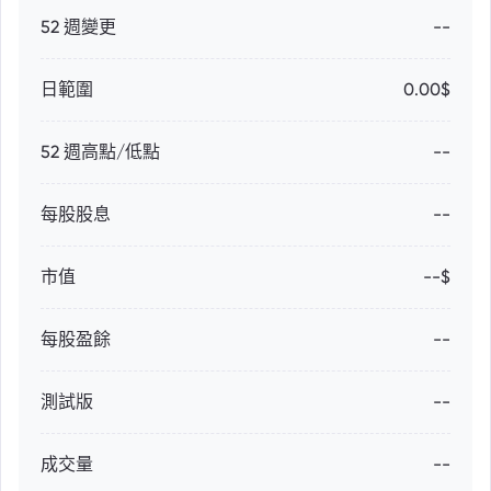
52 週變更
--
日範圍
0.00$
52 週高點/低點
--
每股股息
--
市值
--$
每股盈餘
--
測試版
--
成交量
--