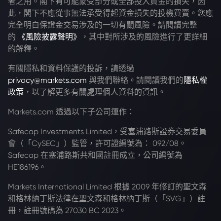
者之用。閣下有可能蒙受部分或全部投入資金的損失，因
此，閣下不應從事無法承受得起資金損失的投機買賣。您應
完全明白保證金交易涉及的一切有關風險。請閱讀完整
的
《風險披露聲明》
，其中對所涉及的風險進行了更詳細
的解釋。
有關隱私和資料保護的投訴，請透過
privacy@markets.com
與我們聯絡。請閱讀我們的
隱私權
政策
，以了解更多有關處理個人資料的資訊。
Markets.com 透過以下子公司運作：
Safecap Investments Limited，受塞浦路斯證券交易委員
會（「CySEC」）監管，許可證編號為： 092/08。
Safecap 在塞浦路斯共和國註冊成立，公司編號為
HE186196。
Markets International Limited 根據 2009 年修訂的聖文森
和格林納丁斯法律在聖文森和格林納丁斯（「SVG」）註
冊，註冊號碼為 27030 BC 2023。