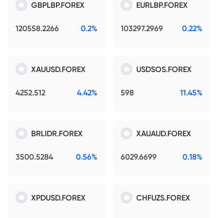
GBPLBP.FOREX
EURLBP.FOREX
120558.2266
0.2%
103297.2969
0.22%
XAUUSD.FOREX
USDSOS.FOREX
4252.512
4.42%
598
11.45%
BRLIDR.FOREX
XAUAUD.FOREX
3500.5284
0.56%
6029.6699
0.18%
XPDUSD.FOREX
CHFUZS.FOREX