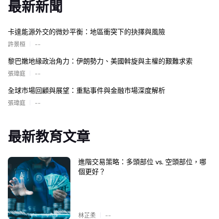
最新新聞
卡達能源外交的微妙平衡：地區衝突下的抉擇與風險
|
許景桓
--
黎巴嫩地緣政治角力：伊朗勢力、美國斡旋與主權的艱難求索
|
張瑋庭
--
全球市場回顧與展望：重點事件與金融市場深度解析
|
張瑋庭
--
最新教育文章
進階交易策略：多頭部位 vs. 空頭部位，哪
個更好？
|
林芷柔
--