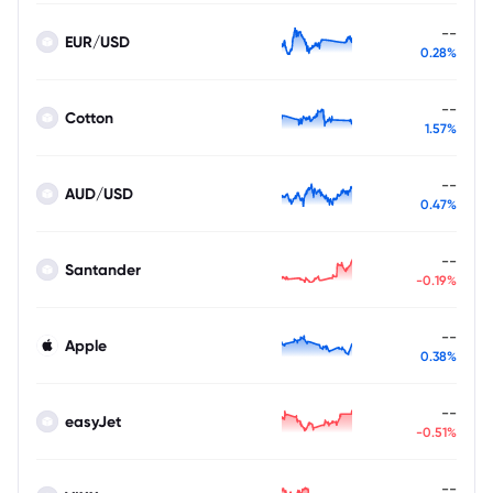
--
EUR/USD
0.28%
--
Cotton
1.57%
--
AUD/USD
0.47%
--
Santander
-0.19%
--
Apple
0.38%
--
easyJet
-0.51%
--