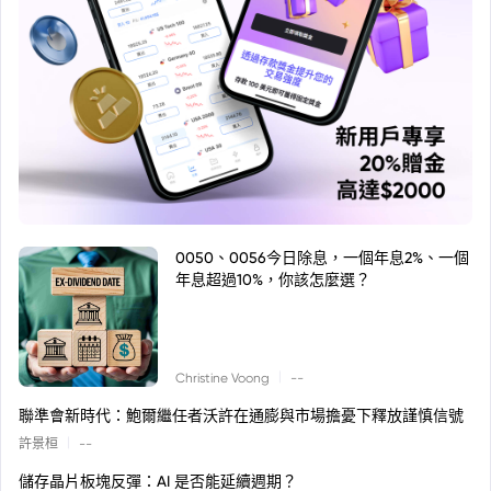
0050、0056今日除息，一個年息2%、一個
年息超過10%，你該怎麼選？
|
Christine Voong
--
聯準會新時代：鮑爾繼任者沃許在通膨與市場擔憂下釋放謹慎信號
|
許景桓
--
儲存晶片板塊反彈：AI 是否能延續週期？