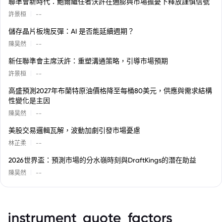
聯準會新時代：鮑爾繼任者沃許在通膨與市場擔憂下釋放謹慎信號
|
許景桓
--
儲存晶片板塊反彈：AI 是否能延續週期？
|
陳昊然
--
新任聯準會主席沃許：重塑溝通策略，引導市場預期
|
許景桓
--
高盛預測2027年布蘭特原油價格降至每桶80美元，供應與需求結構
性變化是主因
|
陳昊然
--
美股交易邏輯瓦解，波動加劇引發市場憂慮
|
林芷柔
--
2026世界盃：預測市場的分水嶺時刻與DraftKings的潛在助益
|
陳昊然
--
instrument_quote_factors