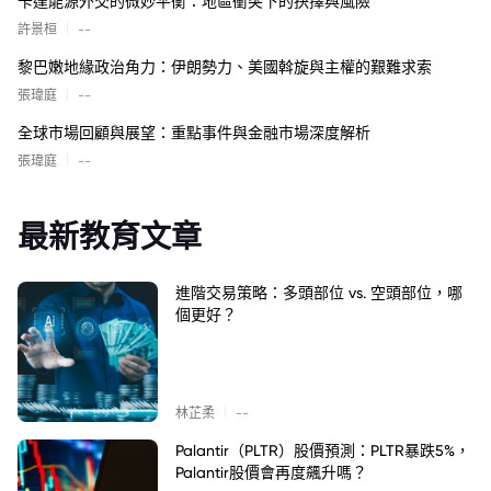
卡達能源外交的微妙平衡：地區衝突下的抉擇與風險
|
許景桓
--
黎巴嫩地緣政治角力：伊朗勢力、美國斡旋與主權的艱難求索
|
張瑋庭
--
全球市場回顧與展望：重點事件與金融市場深度解析
|
張瑋庭
--
最新教育文章
進階交易策略：多頭部位 vs. 空頭部位，哪
個更好？
|
林芷柔
--
Palantir（PLTR）股價預測：PLTR暴跌5%，
Palantir股價會再度飆升嗎？