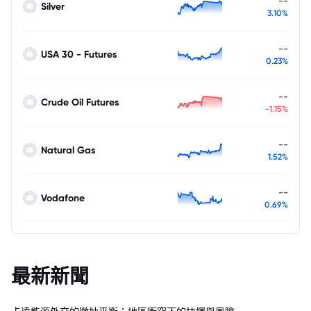
--
Silver
3.10%
--
USA 30 - Futures
0.23%
--
Crude Oil Futures
-1.15%
--
Natural Gas
1.52%
--
Vodafone
0.69%
最新新聞