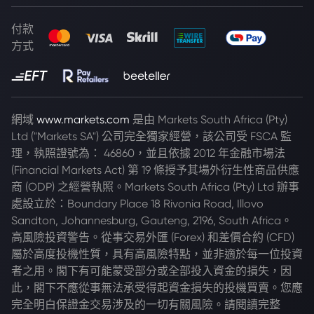
付款
方式
網域
www.markets.com
是由 Markets South Africa (Pty)
Ltd ("Markets SA") 公司完全獨家經營，該公司受 FSCA 監
理，執照證號為： 46860，並且依據 2012 年金融市場法
(Financial Markets Act) 第 19 條授予其場外衍生性商品供應
商 (ODP) 之經營執照。Markets South Africa (Pty) Ltd 辦事
處設立於：Boundary Place 18 Rivonia Road, Illovo
Sandton, Johannesburg, Gauteng, 2196, South Africa。
高風險投資警告。從事交易外匯 (Forex) 和差價合約 (CFD)
屬於高度投機性質，具有高風險特點，並非適於每一位投資
者之用。閣下有可能蒙受部分或全部投入資金的損失，因
此，閣下不應從事無法承受得起資金損失的投機買賣。您應
完全明白保證金交易涉及的一切有關風險。請閱讀完整