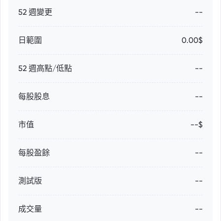
52 週變更
--
日範圍
0.00$
52 週高點/低點
--
每股股息
--
市值
--$
每股盈餘
--
測試版
--
成交量
--