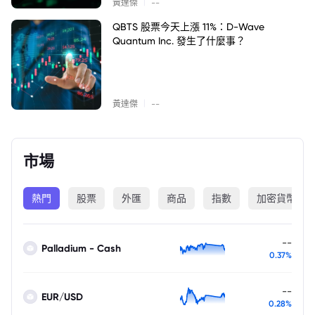
|
黃達傑
--
QBTS 股票今天上漲 11%：D-Wave
Quantum Inc. 發生了什麼事？
|
黃達傑
--
市場
熱門
股票
外匯
商品
指數
加密貨幣
--
Palladium - Cash
0.37%
--
EUR/USD
0.28%