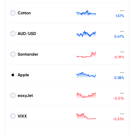
--
Cotton
1.57%
--
AUD/USD
0.47%
--
Santander
-0.19%
--
Apple
0.38%
--
easyJet
-0.51%
--
VIXX
-0.53%