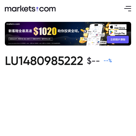
LU1480985222
$
--
--
%