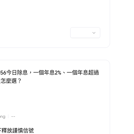
0056今日除息，一個年息2%、一個年息超過
該怎麼選？
|
ong
--
下釋放謹慎信號