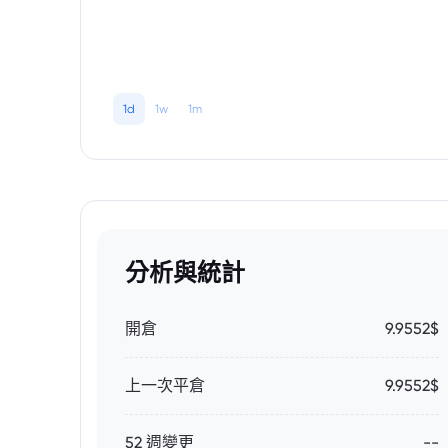
1d
1w
1m
分析與統計
開倉
9.9552$
上一次平倉
9.9552$
52 週變更
--