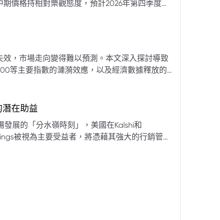
期價格持相對樂觀態度，預計2026年第四季度布
亞那、委內瑞拉及阿聯酋的產量提升，加上需求端
關鍵因素。對於荷莫茲海峽的運輸干擾，高盛判斷
600萬桶）因需求疲軟和市場已存在的供過於求而
地緣政治不確定性仍可能導致劇烈價格波動，若出
失效，市場走向變得難以預測。本文深入探討導致
端情況下2027年甚至可能觸及140美元。相對地，
00等主要指數的漣漪效應，以及經濟數據釋放的
至每桶70美元左右，2027年則可能降至每桶60
為新常態。重點摘要包括：先前「逢低買入」策略
被視為關鍵的短期市場指標。 **核心要
s的潛在助益
** 標普500指數出
發展的「分水嶺時刻」，美國在Kalshi和
ftKings被視為主要受益者，將憑藉其強大的行銷管
格
來的NFL賽季做準備。
分析師的悲觀情緒升溫，多家機構發出熊市預警信號。