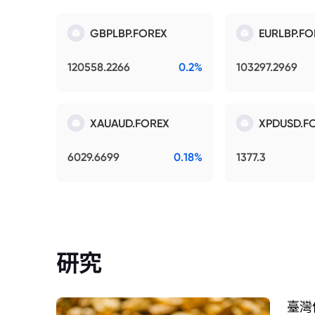
GBPLBP.FOREX
EURLBP.FO
120558.2266
0.2%
103297.2969
XAUAUD.FOREX
XPDUSD.F
6029.6699
0.18%
1377.3
研究
臺灣