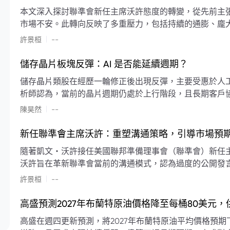
本文深入探討聯準會新任主席沃許態度的轉變，從先前主
市場不安。此轉向反映了多重壓力，包括持續的通膨、龐
素限制了聯準會實施降息或激進縮減資產負債表的空間。
|
許景桓
--
利率以及避免可能破壞市場穩定的行動上。
儲存晶片板塊反彈：AI 是否能延續週期？
儲存晶片類股在經歷一輪修正後出現反彈，主要受惠於人工智
析師認為，當前的晶片週期仍處於上行階段，且長期客戶
限的支撐下，價格預期將持續走高。
|
陳昊然
--
新任聯準會主席沃許：重塑溝通策略，引導市場預
隨著凱文・沃許接任美國聯邦準備理事會（聯準會）新任
沃許旨在革新聯準會當前的溝通模式，認為過度的公開發
計畫重塑政策預期的發布方式及其頻率，目標是減少對預
|
許景桓
--
高盛預測2027年布蘭特原油價格降至每桶80美元
高盛在週四更新預測，將2027年布蘭特原油平均價格預期