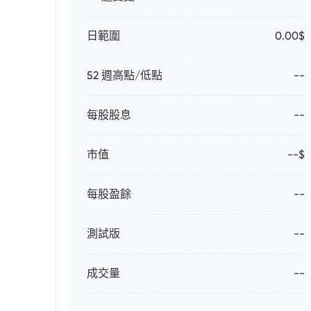
日範圍
0.00$
52 週高點/低點
--
每股股息
--
市值
--$
每股盈餘
--
測試版
--
成交量
--