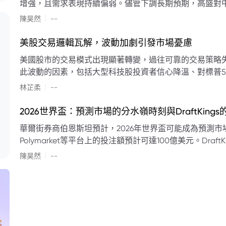
增強，且需求表現持續偏弱。儘管下調長期預期，高盛對中
蘭特原油均價為每桶90美元。該行認為，美國、巴西、圭
|
陳昊然
--
結構性變化，正在重塑市場平衡，其中中國新能源轉型是
其影響低於預期，二季度的全球供應缺口（每日500萬至
美股交易邏輯瓦解，波動加劇引發市場憂慮
得到緩衝。預計海灣產油國出口將於8月底恢復正常，但
美國股市的交易模式出現顯著轉變，過往可靠的交易策略
口受阻持續，2026年底油價可能升至每桶110美元以上，極
此波動的因素，包括大型科技股投資者信心降溫、對標普5
若供應快速恢復且需求進一步走弱，2026年底油價可能回落
矛盾信號。專家意見顯示，雙向交易與市場震盪加劇將成
|
美元。
林芷柔
--
的失效、通膨與就業數據的影響，以及聯準會即將發布的政策決策
點：** * **交易邏輯轉變：** 順勢做多的市場邏輯已瓦解，市場走向變得難以預測。 * **科技股信心減弱：**
2026世界盃：預測市場的分水嶺時刻與DraftKing
過去的市場領頭羊大型科技股，投資者信心明顯降溫，股價表現反覆。 * **指數波動擴大：
華爾街券商伯恩斯坦預計，2026年世界盃可能成為預測市場
現顯著的單日反轉幅度，整體市場穩定性大幅下降。 * **經濟數據拉扯：** 經濟數據表現出韌性與聯準會緊
Polymarket等平台上的投注額預計可達100億美元。Dra
縮貨幣政策預期升溫之間形成拉扯，加劇市場不確定性。 * **專家預期：** 預計將持續出現板塊輪動與風
道、西班牙語轉播權以及對預測市場業務的拓展，為即將到
|
切換，投資者意見分歧程度處於極高水平。 * **聚焦聯準會：** 聯準會的利率決議及後續記者會，被視為短
陳昊然
--
期市場風向標。 * **華爾街謹慎：** 華爾街