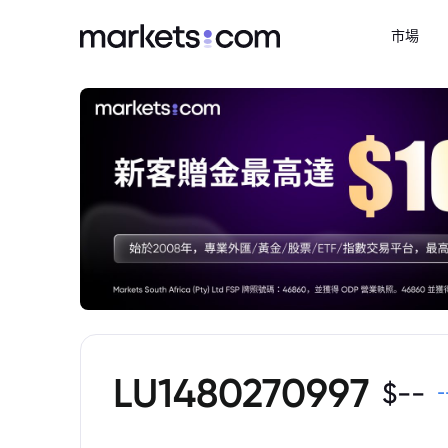
市場
LU1480270997
$
--
-