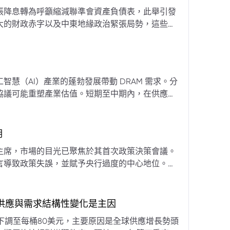
張降息轉為呼籲縮減聯準會資產負債表，此舉引發
大的財政赤字以及中東地緣政治緊張局勢，這些因
專家預計將進入政策觀望期，重點將放在維持較高
慧（AI）產業的蓬勃發展帶動 DRAM 需求。分
協議可能重塑產業估值。短期至中期內，在供應受
期
主席，市場的目光已聚焦於其首次政策決策會議。
言導致政策失誤，並賦予央行過度的中心地位。他
期市場信號的依賴，並強化對經濟基本面的關注。
，供應與需求結構性變化是主因
下調至每桶80美元，主要原因是全球供應增長勢頭