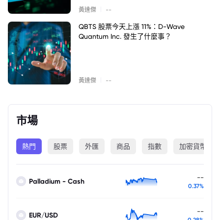
|
黃達傑
--
QBTS 股票今天上漲 11%：D-Wave
Quantum Inc. 發生了什麼事？
|
黃達傑
--
市場
熱門
股票
外匯
商品
指數
加密貨幣
--
Palladium - Cash
0.37%
--
EUR/USD
0.28%