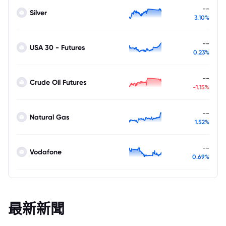
--
Silver
3.10%
--
USA 30 - Futures
0.23%
--
Crude Oil Futures
-1.15%
--
Natural Gas
1.52%
--
Vodafone
0.69%
最新新聞