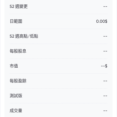
52 週變更
--
日範圍
0.00$
52 週高點/低點
--
每股股息
--
市值
--$
每股盈餘
--
測試版
--
成交量
--