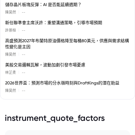
儲存晶片板塊反彈：AI 是否能延續週期？
|
陳昊然
--
新任聯準會主席沃許：重塑溝通策略，引導市場預期
|
許景桓
--
高盛預測2027年布蘭特原油價格降至每桶80美元，供應與需求結構
性變化是主因
|
陳昊然
--
美股交易邏輯瓦解，波動加劇引發市場憂慮
|
林芷柔
--
2026世界盃：預測市場的分水嶺時刻與DraftKings的潛在助益
|
陳昊然
--
instrument_quote_factors