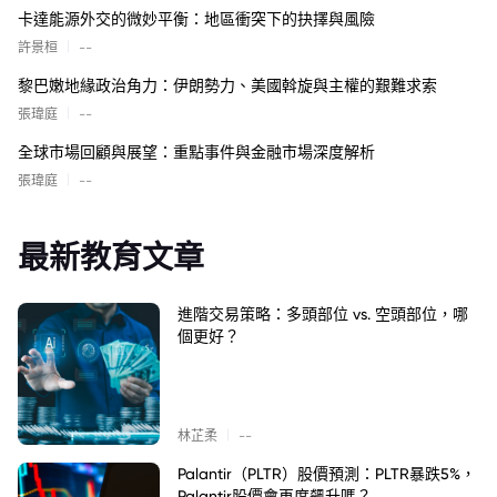
卡達能源外交的微妙平衡：地區衝突下的抉擇與風險
|
許景桓
--
黎巴嫩地緣政治角力：伊朗勢力、美國斡旋與主權的艱難求索
|
張瑋庭
--
全球市場回顧與展望：重點事件與金融市場深度解析
|
張瑋庭
--
最新教育文章
進階交易策略：多頭部位 vs. 空頭部位，哪
個更好？
|
林芷柔
--
Palantir（PLTR）股價預測：PLTR暴跌5%，
Palantir股價會再度飆升嗎？