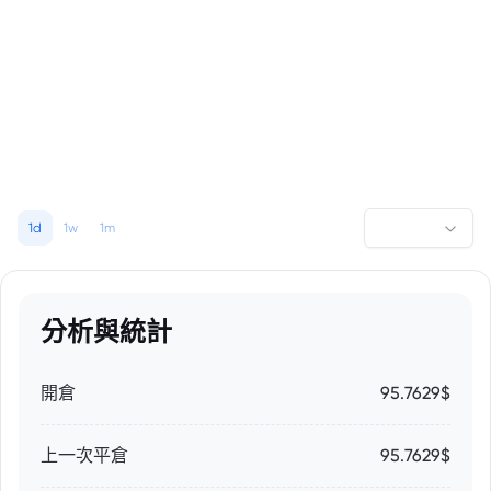
1d
1w
1m
分析與統計
開倉
95.7629$
上一次平倉
95.7629$