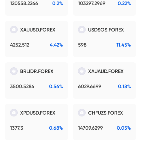
120558.2266
0.2%
103297.2969
0.22%
XAUUSD.FOREX
USDSOS.FOREX
4252.512
4.42%
598
11.45%
BRLIDR.FOREX
XAUAUD.FOREX
3500.5284
0.56%
6029.6699
0.18%
XPDUSD.FOREX
CHFUZS.FOREX
1377.3
0.68%
14709.6299
0.05%