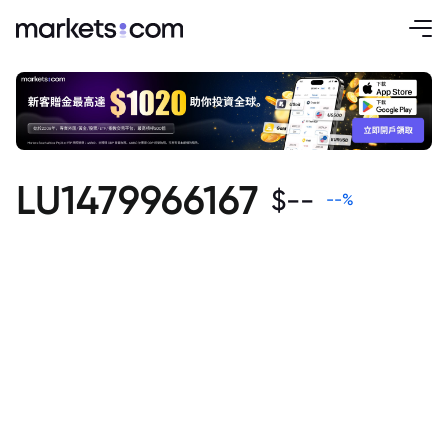
LU1479966167
$
--
--
%