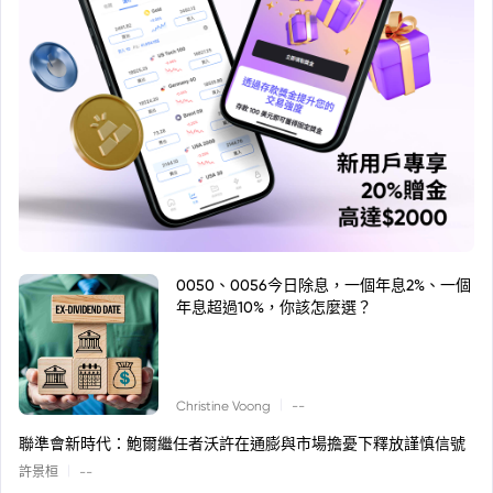
0050、0056今日除息，一個年息2%、一個
年息超過10%，你該怎麼選？
|
Christine Voong
--
聯準會新時代：鮑爾繼任者沃許在通膨與市場擔憂下釋放謹慎信號
|
許景桓
--