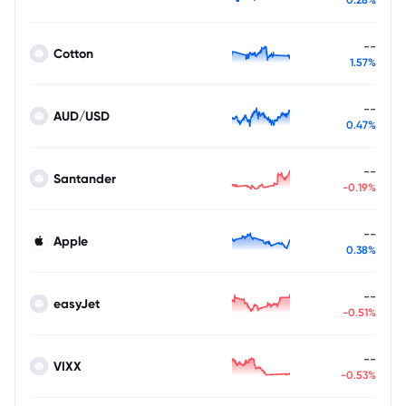
--
Cotton
1.57%
--
AUD/USD
0.47%
--
Santander
-0.19%
--
Apple
0.38%
--
easyJet
-0.51%
--
VIXX
-0.53%