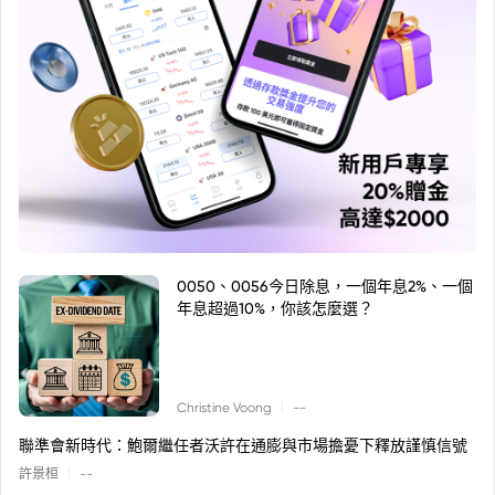
0050、0056今日除息，一個年息2%、一個
年息超過10%，你該怎麼選？
|
Christine Voong
--
聯準會新時代：鮑爾繼任者沃許在通膨與市場擔憂下釋放謹慎信號
|
許景桓
--