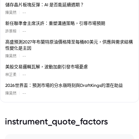
儲存晶片板塊反彈：AI 是否能延續週期？
|
陳昊然
--
新任聯準會主席沃許：重塑溝通策略，引導市場預期
|
許景桓
--
高盛預測2027年布蘭特原油價格降至每桶80美元，供應與需求結構
性變化是主因
|
陳昊然
--
美股交易邏輯瓦解，波動加劇引發市場憂慮
|
林芷柔
--
2026世界盃：預測市場的分水嶺時刻與DraftKings的潛在助益
|
陳昊然
--
instrument_quote_factors