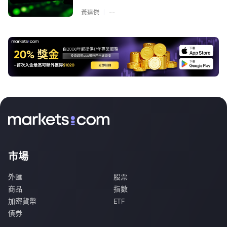
|
黃達傑
--
市場
外匯
股票
商品
指數
加密貨幣
ETF
債券