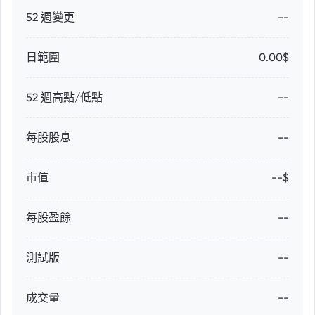
52 週變更
--
日範圍
0.00$
52 週高點/低點
--
每股股息
--
市值
--$
每股盈餘
--
測試版
--
成交量
--