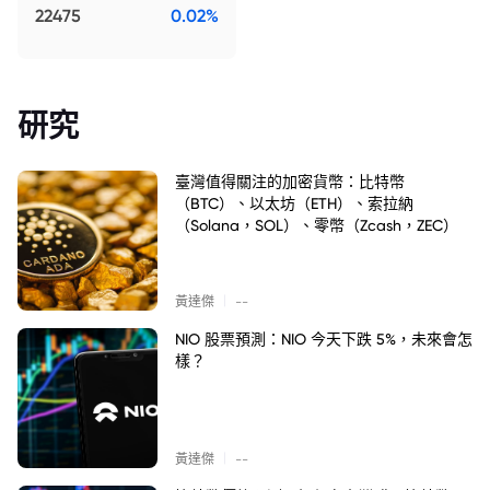
22475
0.02%
研究
臺灣值得關注的加密貨幣：比特幣
（BTC）、以太坊（ETH）、索拉納
（Solana，SOL）、零幣（Zcash，ZEC）
|
黃達傑
--
NIO 股票預測：NIO 今天下跌 5%，未來會怎
樣？
|
黃達傑
--