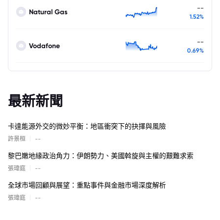
--
Natural Gas
1.52%
--
Vodafone
0.69%
最新新聞
卡達能源外交的微妙平衡：地區衝突下的抉擇與風險
|
許景桓
--
黎巴嫩地緣政治角力：伊朗勢力、美國斡旋與主權的艱難求索
|
張瑋庭
--
全球市場回顧與展望：重點事件與金融市場深度解析
|
張瑋庭
--