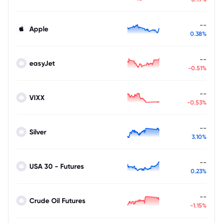
--
Apple
0.38%
--
easyJet
-0.51%
--
VIXX
-0.53%
--
Silver
3.10%
--
USA 30 - Futures
0.23%
--
Crude Oil Futures
-1.15%