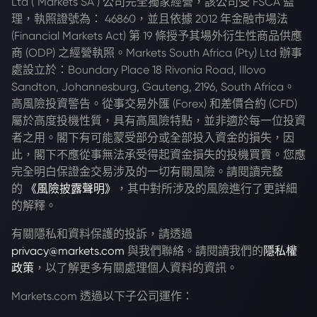
Ltd ("Markets SA") 公司完全獨家經營，該公司受 FSCA 監
理，執照證號為： 46860，並且依據 2012 年金融市場法
(Financial Markets Act) 第 19 條授予其場外衍生性商品供應
商 (ODP) 之經營執照。Markets South Africa (Pty) Ltd 辦事
處設立於：Boundary Place 18 Rivonia Road, Illovo
Sandton, Johannesburg, Gauteng, 2196, South Africa。
高風險投資警告。從事交易外匯 (Forex) 和差價合約 (CFD)
屬於高度投機性質，具有高風險特點，並非適於每一位投資
者之用。閣下有可能蒙受部分或全部投入資金的損失，因
此，閣下不應從事無法承受得起資金損失的投機買賣。您應
完全明白保證金交易涉及的一切有關風險。請閱讀完整
的
《風險披露聲明》
，其中對所涉及的風險進行了更詳細
的解釋。
有關隱私和資料保護的投訴，請透過
privacy@markets.com
與我們聯絡。請閱讀我們的
隱私權
政策
，以了解更多有關處理個人資料的資訊。
Markets.com 透過以下子公司運作：