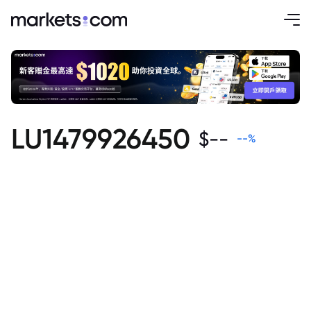
LU1479926450
$
--
--
%