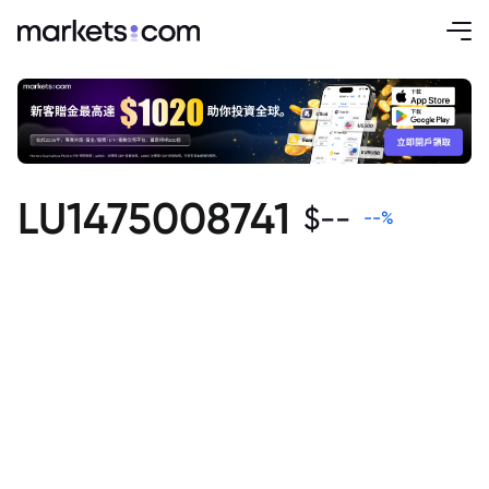
LU1475008741
$
--
--
%