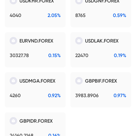
USDKHR.FOREX
USDGNF.FOREX
4040
2.05%
8765
0.59%
EURVND.FOREX
USDLAK.FOREX
30327.78
0.15%
22470
0.19%
USDMGA.FOREX
GBPBIF.FOREX
4260
0.92%
3983.8906
0.97%
GBPIDR.FOREX
24160.2168
0.16%