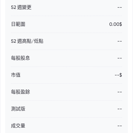
52 週變更
--
日範圍
0.00$
52 週高點/低點
--
每股股息
--
市值
--$
每股盈餘
--
測試版
--
成交量
--