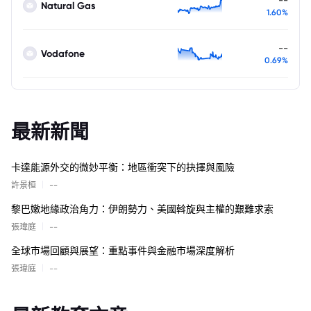
Natural Gas
1.60%
--
Vodafone
0.69%
最新新聞
卡達能源外交的微妙平衡：地區衝突下的抉擇與風險
|
許景桓
--
黎巴嫩地緣政治角力：伊朗勢力、美國斡旋與主權的艱難求索
|
張瑋庭
--
全球市場回顧與展望：重點事件與金融市場深度解析
|
張瑋庭
--