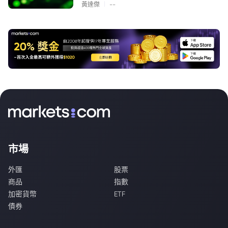
|
黃達傑
--
市場
外匯
股票
商品
指數
加密貨幣
ETF
債券