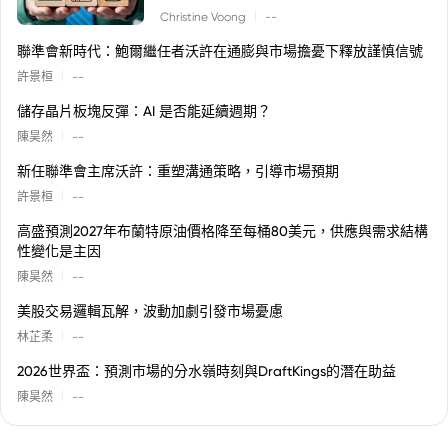
|
Christine Voong
--
聯準會新時代：鮑爾繼任者沃許在通膨與市場擔憂下釋放謹慎信號
|
許景桓
--
儲存晶片板塊反彈：AI 是否能延續週期？
|
陳昊然
--
新任聯準會主席沃許：重塑溝通策略，引導市場預期
|
許景桓
--
高盛預測2027年布蘭特原油價格降至每桶80美元，供應與需求結構
性變化是主因
|
陳昊然
--
美股交易邏輯瓦解，波動加劇引發市場憂慮
|
林芷柔
--
2026世界盃：預測市場的分水嶺時刻與DraftKings的潛在助益
|
陳昊然
--