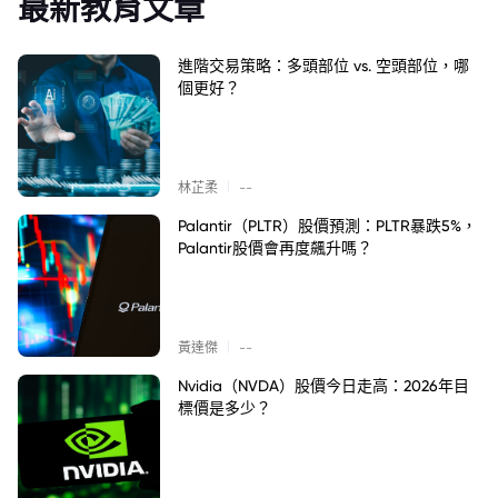
最新教育文章
進階交易策略：多頭部位 vs. 空頭部位，哪
個更好？
|
林芷柔
--
Palantir（PLTR）股價預測：PLTR暴跌5%，
Palantir股價會再度飆升嗎？
|
黃達傑
--
Nvidia（NVDA）股價今日走高：2026年目
標價是多少？