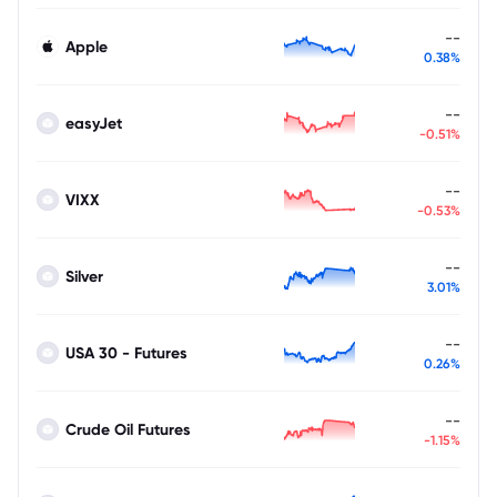
--
Apple
0.38%
--
easyJet
-0.51%
--
VIXX
-0.53%
--
Silver
3.01%
--
USA 30 - Futures
0.26%
--
Crude Oil Futures
-1.15%
--