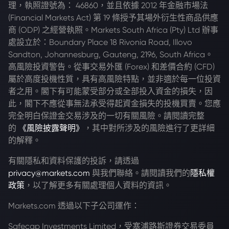
理，執照證號為： 46860，並且依據 2012 年金融市場法
(Financial Markets Act) 第 19 條授予其場外衍生性商品供應
商 (ODP) 之經營執照。Markets South Africa (Pty) Ltd 辦事
處設立於：Boundary Place 18 Rivonia Road, Illovo
Sandton, Johannesburg, Gauteng, 2196, South Africa。
高風險投資警告。從事交易外匯 (Forex) 和差價合約 (CFD)
屬於高度投機性質，具有高風險特點，並非適於每一位投資
者之用。閣下有可能蒙受部分或全部投入資金的損失，因
此，閣下不應從事無法承受得起資金損失的投機買賣。您應
完全明白保證金交易涉及的一切有關風險。請閱讀完整
的
《風險披露聲明》
，其中對所涉及的風險進行了更詳細
的解釋。
有關隱私和資料保護的投訴，請透過
privacy@markets.com
與我們聯絡。請閱讀我們的
隱私權
政策
，以了解更多有關處理個人資料的資訊。
Markets.com 透過以下子公司運作：
Safecap Investments Limited，受塞浦路斯證券交易委員