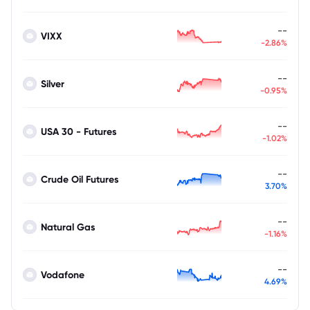
--
VIXX
-2.86%
--
Silver
-0.95%
--
USA 30 - Futures
-1.02%
--
Crude Oil Futures
3.70%
--
Natural Gas
-1.16%
--
Vodafone
4.69%