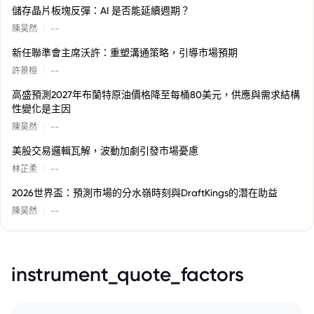
儲存晶片板塊反彈：AI 是否能延續週期？
|
陳昊然
--
新任聯準會主席沃許：重塑溝通策略，引導市場預期
|
許景桓
--
高盛預測2027年布蘭特原油價格降至每桶80美元，供應與需求結構
性變化是主因
|
陳昊然
--
美股交易邏輯瓦解，波動加劇引發市場憂慮
|
林芷柔
--
2026世界盃：預測市場的分水嶺時刻與DraftKings的潛在助益
|
陳昊然
--
instrument_quote_factors