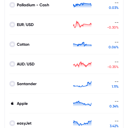
--
Palladium - Cash
0.03%
--
EUR/USD
-0.30%
--
Cotton
0.06%
--
AUD/USD
-0.35%
--
Santander
1.11%
--
Apple
0.34%
--
easyJet
3.42%