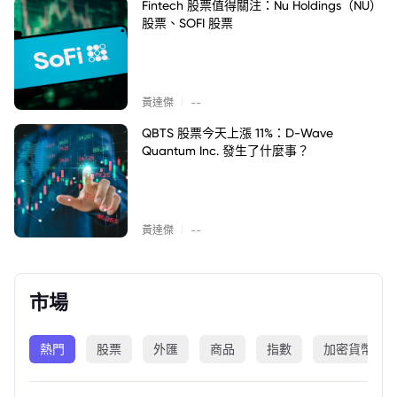
Fintech 股票值得關注：Nu Holdings（NU）
股票、SOFI 股票
|
黃達傑
--
QBTS 股票今天上漲 11%：D-Wave
Quantum Inc. 發生了什麼事？
|
黃達傑
--
市場
熱門
股票
外匯
商品
指數
加密貨幣