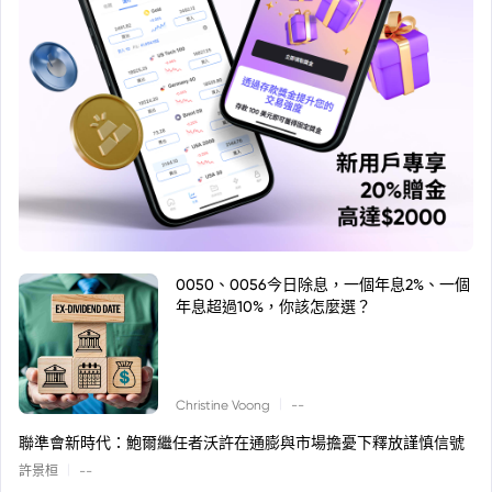
0050、0056今日除息，一個年息2%、一個
年息超過10%，你該怎麼選？
|
Christine Voong
--
聯準會新時代：鮑爾繼任者沃許在通膨與市場擔憂下釋放謹慎信號
|
許景桓
--