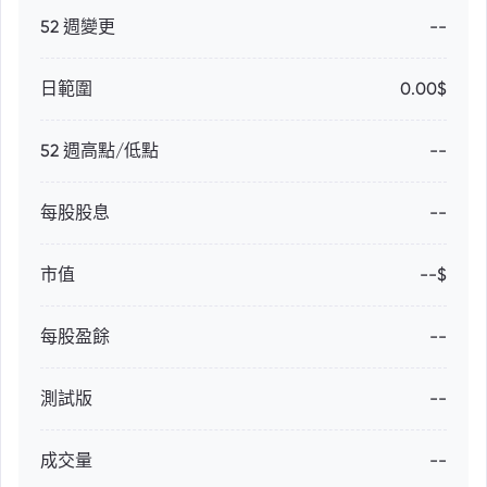
52 週變更
--
日範圍
0.00$
52 週高點/低點
--
每股股息
--
市值
--$
每股盈餘
--
測試版
--
成交量
--