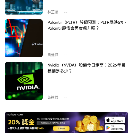
|
林芷柔
--
Palantir（PLTR）股價預測：PLTR暴跌5%，
Palantir股價會再度飆升嗎？
|
黃達傑
--
Nvidia（NVDA）股價今日走高：2026年目
標價是多少？
|
黃達傑
--