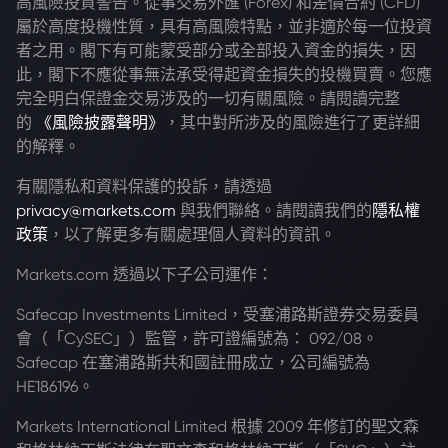
高風險投資警告。從事交易外匯 (Forex) 和差價合約 (CFD)
屬於高度投機性質，具有高風險特點，並非適於每一位投資
者之用。閣下有可能蒙受部分或全部投入資金的損失，因
此，閣下不應從事無法承受得起資金損失的投機買賣。您應
完全明白保證金交易涉及的一切有關風險。請閱讀完整
的
《風險披露聲明》
，其中對所涉及的風險進行了更詳細
的解釋。
有關隱私和資料保護的投訴，請透過
privacy@markets.com
與我們聯絡。請閱讀我們的
隱私權
政策
，以了解更多有關處理個人資料的資訊。
Markets.com 透過以下子公司運作：
Safecap Investments Limited，受塞浦路斯證券交易委員
會（「CySEC」）監管，許可證編號為： 092/08。
Safecap 在塞浦路斯共和國註冊成立，公司編號為
HE186196。
Markets International Limited 根據 2009 年修訂的聖文森