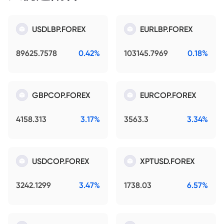
USDLBP.FOREX
EURLBP.FOREX
89625.7578
0.42%
103145.7969
0.18%
GBPCOP.FOREX
EURCOP.FOREX
4158.313
3.17%
3563.3
3.34%
USDCOP.FOREX
XPTUSD.FOREX
3242.1299
3.47%
1738.03
6.57%