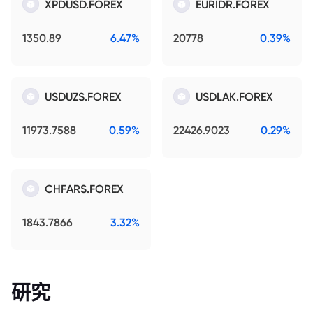
XPDUSD.FOREX
EURIDR.FOREX
1350.89
6.47%
20778
0.39%
USDUZS.FOREX
USDLAK.FOREX
11973.7588
0.59%
22426.9023
0.29%
CHFARS.FOREX
1843.7866
3.32%
研究