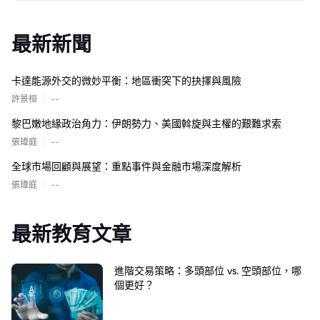
最新新聞
卡達能源外交的微妙平衡：地區衝突下的抉擇與風險
|
許景桓
--
黎巴嫩地緣政治角力：伊朗勢力、美國斡旋與主權的艱難求索
|
張瑋庭
--
全球市場回顧與展望：重點事件與金融市場深度解析
|
張瑋庭
--
最新教育文章
進階交易策略：多頭部位 vs. 空頭部位，哪
個更好？