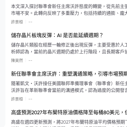
本文深入探討聯準會新任主席沃許態度的轉變，從先前主
市場不安。此轉向反映了多重壓力，包括持續的通膨、龐
素限制了聯準會實施降息或激進縮減資產負債表的空間。
|
許景桓
--
利率以及避免可能破壞市場穩定的行動上。
儲存晶片板塊反彈：AI 是否能延續週期？
儲存晶片類股在經歷一輪修正後出現反彈，主要受惠於人工智
析師認為，當前的晶片週期仍處於上行階段，且長期客戶
限的支撐下，價格預期將持續走高。
|
陳昊然
--
新任聯準會主席沃許：重塑溝通策略，引導市場預
隨著凱文・沃許接任美國聯邦準備理事會（聯準會）新任
沃許旨在革新聯準會當前的溝通模式，認為過度的公開發
計畫重塑政策預期的發布方式及其頻率，目標是減少對預
|
許景桓
--
高盛預測2027年布蘭特原油價格降至每桶80美元
高盛在週四更新預測，將2027年布蘭特原油平均價格預期