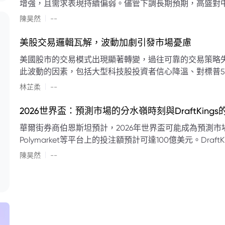
增強，且需求表現持續偏弱。儘管下調長期預期，高盛對中
蘭特原油均價為每桶90美元。該行認為，美國、巴西、圭
|
陳昊然
--
結構性變化，正在重塑市場平衡，其中中國新能源轉型是
其影響低於預期，二季度的全球供應缺口（每日500萬至
美股交易邏輯瓦解，波動加劇引發市場憂慮
得到緩衝。預計海灣產油國出口將於8月底恢復正常，但
美國股市的交易模式出現顯著轉變，過往可靠的交易策略
口受阻持續，2026年底油價可能升至每桶110美元以上，極
此波動的因素，包括大型科技股投資者信心降溫、對標普5
若供應快速恢復且需求進一步走弱，2026年底油價可能回落
矛盾信號。專家意見顯示，雙向交易與市場震盪加劇將成
|
美元。
林芷柔
--
的失效、通膨與就業數據的影響，以及聯準會即將發布的政策決策
點：** * **交易邏輯轉變：** 順勢做多的市場邏輯已瓦解，市場走向變得難以預測。 * **科技股信心減弱：**
2026世界盃：預測市場的分水嶺時刻與DraftKing
過去的市場領頭羊大型科技股，投資者信心明顯降溫，股價表現反覆。 * **指數波動擴大：
華爾街券商伯恩斯坦預計，2026年世界盃可能成為預測市場
現顯著的單日反轉幅度，整體市場穩定性大幅下降。 * **經濟數據拉扯：** 經濟數據表現出韌性與聯準會緊
Polymarket等平台上的投注額預計可達100億美元。Dra
縮貨幣政策預期升溫之間形成拉扯，加劇市場不確定性。 * **專家預期：** 預計將持續出現板塊輪動與風
道、西班牙語轉播權以及對預測市場業務的拓展，為即將到
|
切換，投資者意見分歧程度處於極高水平。 * **聚焦聯準會：** 聯準會的利率決議及後續記者會，被視為短
陳昊然
--
期市場風向標。 * **華爾街謹慎：** 華爾街