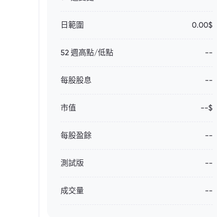
日範圍
0.00$
52 週高點/低點
--
每股股息
--
市值
--$
每股盈餘
--
測試版
--
成交量
--