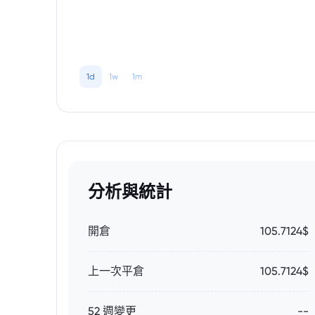
1d
1w
1m
分析與統計
開倉
105.7124$
上一次平倉
105.7124$
52 週變更
--