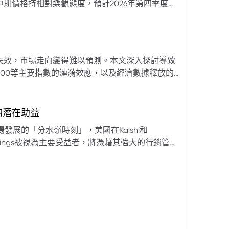
期價格持相對樂觀態度，預計2026年第四季度布
亞那、委內瑞拉及阿聯酋的產量提升，加上需求端
關鍵因素。對於荷莫茲海峽的運輸干擾，高盛判斷
600萬桶）因需求疲軟和市場已存在的供過於求而
地緣政治不確定性仍可能導致劇烈價格波動，若出
失效，市場走向變得難以預測。本文深入探討導致
端情況下2027年甚至可能觸及140美元。相對地，
00等主要指數的漣漪效應，以及經濟數據釋放的
至每桶70美元左右，2027年則可能降至每桶60
為新常態。重點摘要包括：先前「逢低買入」策略
被視為關鍵的短期市場指標。 **核心要
s的潛在助益
** 標普500指數出
發展的「分水嶺時刻」，美國在Kalshi和
ftKings被視為主要受益者，將憑藉其強大的行銷管
格
來的NFL賽季做準備。
分析師的悲觀情緒升溫，多家機構發出熊市預警信號。