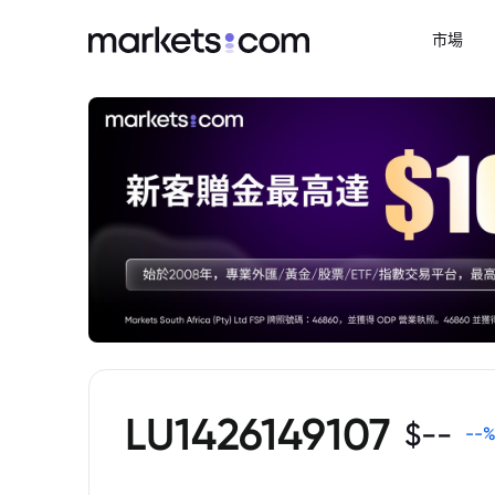
市場
LU1426149107
$
--
--