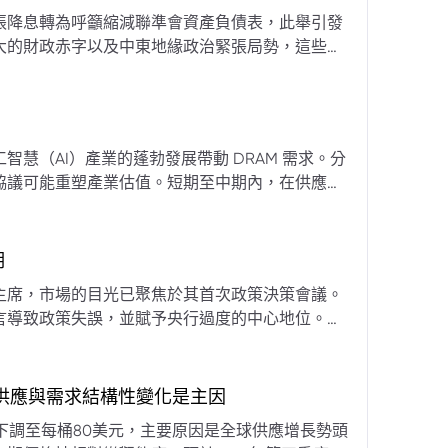
張降息轉為呼籲縮減聯準會資產負債表，此舉引發
大的財政赤字以及中東地緣政治緊張局勢，這些因
專家預計將進入政策觀望期，重點將放在維持較高
慧（AI）產業的蓬勃發展帶動 DRAM 需求。分
協議可能重塑產業估值。短期至中期內，在供應受
期
主席，市場的目光已聚焦於其首次政策決策會議。
言導致政策失誤，並賦予央行過度的中心地位。他
期市場信號的依賴，並強化對經濟基本面的關注。
，供應與需求結構性變化是主因
下調至每桶80美元，主要原因是全球供應增長勢頭