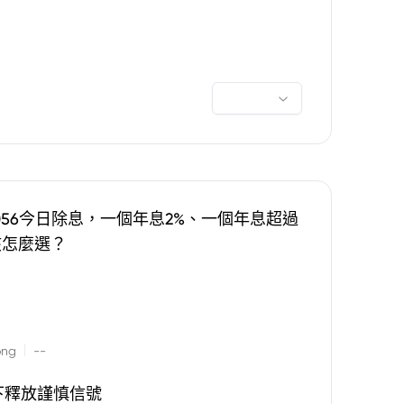
0056今日除息，一個年息2%、一個年息超過
該怎麼選？
|
ong
--
下釋放謹慎信號