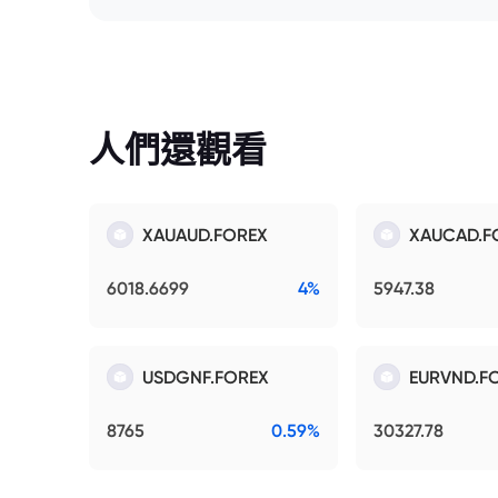
人們還觀看
XAUAUD.FOREX
XAUCAD.F
6018.6699
4%
5947.38
USDGNF.FOREX
EURVND.F
8765
0.59%
30327.78