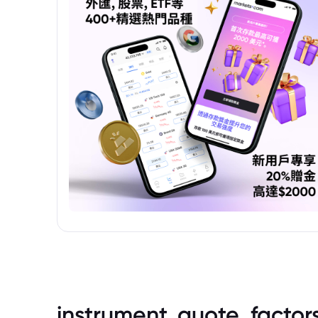
instrument_quote_factor